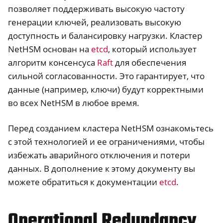
ggle navigation of Программное обеспечение
позволяет поддерживать высокую частоту
генерации ключей, реализовать высокую
доступность и балансировку нагрузки. Кластер
NetHSM основан на
etcd
, который использует
алгоритм консенсуса
Raft
для обеспечения
сильной согласованности. Это гарантирует, что
данные (например, ключи) будут корректными
во всех NetHSM в любое время.
Перед созданием кластера NetHSM ознакомьтесь
с этой технологией и ее ограничениями, чтобы
избежать аварийного отключения и потери
данных. В дополнение к этому документу вы
можете обратиться к документации
etcd
.
Operational Redundancy