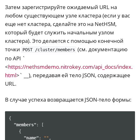
Затем зарегистрируйте ожидаемый URL на
любом существующем узле кластера (если у вас
еще нет кластера, сделайте это на NetHSM,
который будет служить начальным узлом
кластера). Это делается с помощью конечной
точки
(см. документацию
POST
/cluster/members
по API `
<
https://nethsmdemo.nitrokey.com/api_docs/index.
html
>` __), передавая ей тело JSON, содержащее
URL.
В случае успеха возвращается JSON-тело формы:
{
"members"
:
[
{
"name"
:
""
,