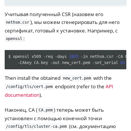
Учитывая полученный CSR (назовем его
), мы можем сгенерировать для него
nethsm.csr
сертификат, готовый к установке. Например, с
:
openssl
$
openssl
x509
-req
-days
1825
-in
nethsm.csr
-CA
CA
-CAkey
CA.key
-out
new_cert.pem
-set_serial
01
Then install the obtained
with the
new_cert.pem
endpoint (refer to the
API
/config/tls/cert.pem
documentation
).
Наконец, CA (
) теперь может быть
CA.pem
установлен с помощью конечной точки
(см. документацию
/config/tls/cluster-ca.pem