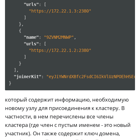
"urls"
:
[
"https://172.22.1.3:2380"
]
},
{
"name"
:
"9ZVNM2MNWP"
,
"urls"
:
[
"https://172.22.1.2:2380"
]
}
],
"joinerKit"
:
"eyJiYWNrdXBfc2FsdCI6IkVlUzNPOEhHSEc5
}
который содержит информацию, необходимую
новому узлу для присоединения к кластеру. В
частности, в нем перечислены все члены
кластера (где член с пустым именем - это новый
участник). Он также содержит ключ домена,