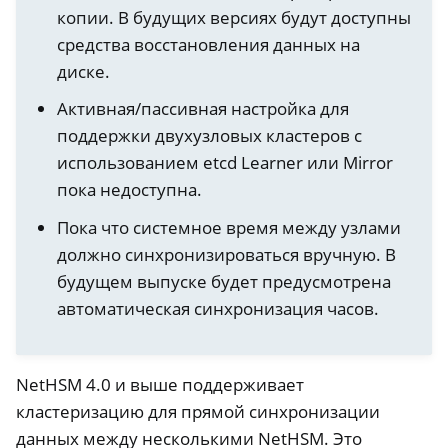
копии. В будущих версиях будут доступны
средства восстановления данных на
диске.
Активная/пассивная настройка для
поддержки двухузловых кластеров с
использованием etcd Learner или Mirror
пока недоступна.
Пока что системное время между узлами
должно синхронизироваться вручную. В
будущем выпуске будет предусмотрена
автоматическая синхронизация часов.
ggle navigation of Container
ggle navigation of Compatible Software
NetHSM 4.0 и выше поддерживает
ggle navigation of NitroWall
кластеризацию для прямой синхронизации
ggle navigation of NitroWall NW750
данных между несколькими NetHSM. Это