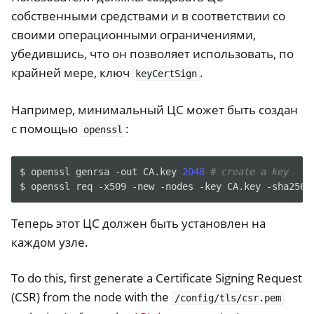
собственными средствами и в соответствии со
своими операционными ограничениями,
убедившись, что он позволяет использовать, по
крайней мере, ключ
.
keyCertSign
Например, минимальный ЦС может быть создан
с помощью
:
openssl
$
openssl
genrsa
-out
CA.key
2048
# create a key
$
openssl
req
-x509
-new
-nodes
-key
CA.key
-sha256
Теперь этот ЦС должен быть установлен на
каждом узле.
To do this, first generate a Certificate Signing Request
(CSR) from the node with the
/config/tls/csr.pem