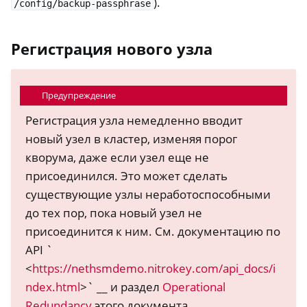
).
/config/backup-passphrase
Регистрация нового узла
Предупреждение
Регистрация узла немедленно вводит
новый узел в кластер, изменяя порог
кворума, даже если узел еще не
присоединился. Это может сделать
существующие узлы неработоспособными
до тех пор, пока новый узел не
присоединится к ним. См. документацию по
API `
<
https://nethsmdemo.nitrokey.com/api_docs/i
ndex.html
>` __ и раздел
Operational
Redundancy
этого документа.