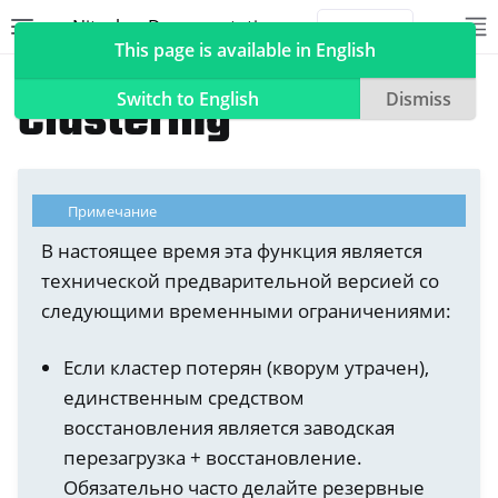
Nitrokey Documentation
Toggle site navigation sidebar
To
Toggle 
This page is available in English
NetHSM
Clustering
Switch to English
Dismiss
ggle navigation of Nitrokeys
Примечание
ggle navigation of NitroPad, NitroPC
В настоящее время эта функция является
технической предварительной версией со
ggle navigation of NitroPhone, NitroTablet
следующими временными ограничениями:
ggle navigation of NextBox
ggle navigation of NetHSM
Если кластер потерян (кворум утрачен),
единственным средством
восстановления является заводская
перезагрузка + восстановление.
Обязательно часто делайте резервные