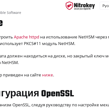
ble Software
e
троить
Apache httpd
на использование NetHSM через 
ys
 использует PKCS#11 модуль NetHSM.
d, NitroPC
one, NitroTablet
ата должен находиться на диске, но закрытый ключ 
з NetHSM.
x
M
 приведен на сайте
ниже
.
гурация OpenSSL
анизм OpenSSL, следуя руководству по настройке ме