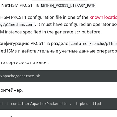
 NetHSM PKCS11 в
.
NETHSM_PKCS11_LIBRARY_PATH
HSM PKCS11 configuration file in one of the
known locati
. It must have configured an operator a
ey/p11nethsm.conf
instance specified in the generate script before.
онфигурацию PKCS11 в разделе
container/apache/p11ne
NetHSMs и действительные учетные данные оператор
те сертификат и ключ.
контейнер.
ld
-f
container/apache/Dockerfile
.
-t