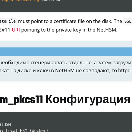
must point to a certificate file on the disk. The
ateFile
SSL
CS#11
URI
pointing to the private key in the NetHSM.
ll
необходимо сгенерировать отдельно, а затем загрузи
all NW750
кат на диске и ключ в NetHSM не совпадают, то httpd 
раммное обеспечение
hsm_pkcs11 Конфигурация
alHSM
n
:
Local HSM (docker)