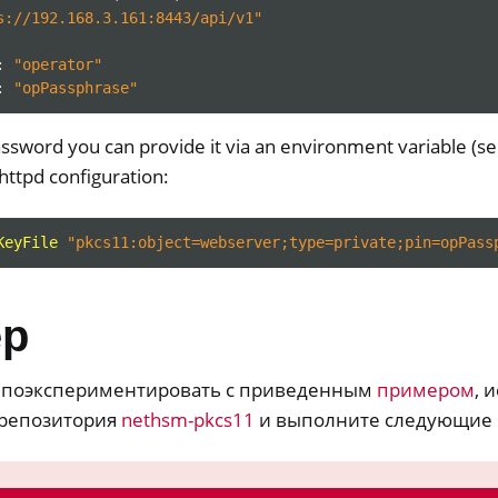
s://192.168.3.161:8443/api/v1"
:
"operator"
:
"opPassphrase"
ssword you can provide it via an environment variable (s
 httpd configuration:
KeyFile
"pkcs11:object=webserver;type=private;pin=opPass
ер
е поэкспериментировать с приведенным
примером
, 
 репозитория
nethsm-pkcs11
и выполните следующие 