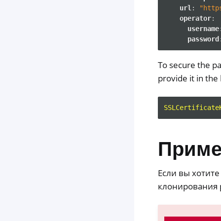
url
:
"http
operator
:
username
password
To secure the pa
provide it in the
SSLCertificate
Прим
Если вы хотит
клонирования