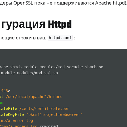
йдеры OpenSSL пока не поддерживаются Apache httpd)
урация Httpd
ующие строки в ваш
:
httpd.conf
ache_shmcb_module
_module
er
:443
>
ible Software
ot
/usr/local/apache2/htdocs
on
cateFile
/certs/certificate.pem
cateKeyFile
"pkcs11:object=webserver"
tmp/a-error.log
/tmp/a-access.log