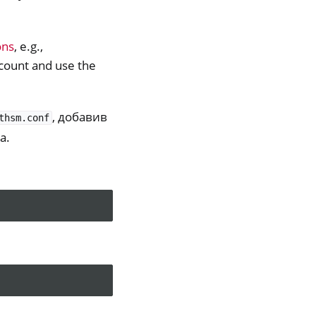
ons
, e.g.,
ccount and use the
, добавив
thsm.conf
а.