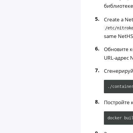
библиотеке
Create a Net
/etc/nitrok
same NetHSM 
Обновите к
URL-адрес 
Сгенерируй
Постройте 
docker
bui