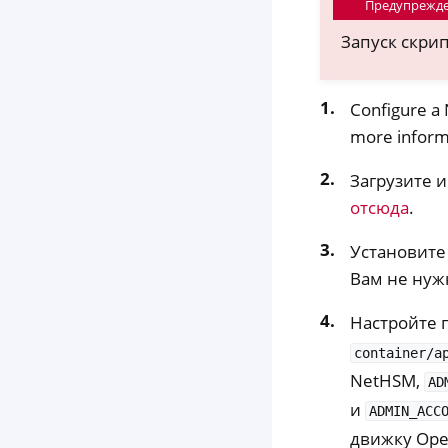
Предупрежд
Запуск скрип
Configure a 
more informa
Загрузите 
отсюда
.
Установите
Вам не нуж
Настройте
container/a
NetHSM,
AD
и
ADMIN_ACC
движку Ope