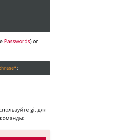
ee
Passwords
) or
phrase"
используйте git для
команды: