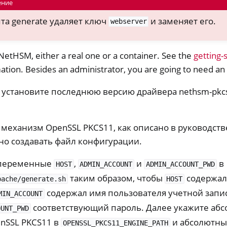
ение
та generate удаляет ключ
и заменяет его.
webserver
NetHSM, either a real one or a container. See the
getting-
tion. Besides an administrator, you are going to need an
и установите последнюю версию драйвера nethsm-pk
 механизм OpenSSL PKCS11, как описано в руководст
но создавать файл конфигурации.
 переменные
,
и
в
HOST
ADMIN_ACCOUNT
ADMIN_ACCOUNT_PWD
таким образом, чтобы
содержал
pache/generate.sh
HOST
содержал имя пользователя учетной запи
MIN_ACCOUNT
соответствующий пароль. Далее укажите абс
OUNT_PWD
nSSL PKCS11 в
и абсолютный
OPENSSL_PKCS11_ENGINE_PATH