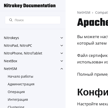
Nitrokey Documentation
NetHSM
Compati
Apach
Вы можете нас
Nitrokeys
Toggle navigation of Nitroke
который затем
NitroPad, NitroPC
Toggle navigation of NitroPa
NitroPhone, NitroTablet
Toggle navigation of NitroPh
Файл сертифик
NextBox
использован и
Toggle navigation of NextBo
NetHSM
Toggle navigation of NetHS
Полный пример
Начало работы
Администрация
Конфи
Операция
Интеграция
Настройте мех
Clustering