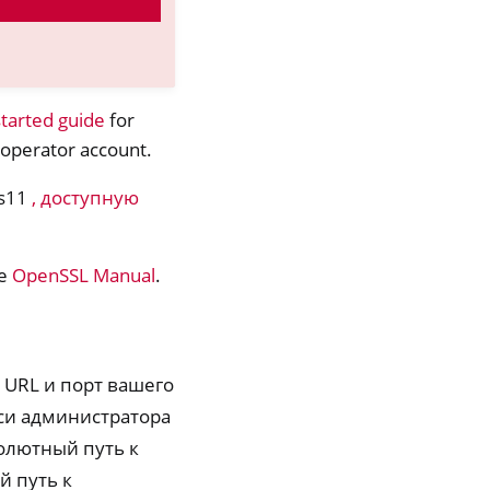
started guide
for
 operator account.
cs11
, доступную
ве
OpenSSL Manual
.
 URL и порт вашего
си администратора
олютный путь к
 путь к