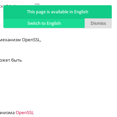
Toggle table of contents sidebar
Toggle Light / Dark / Auto color theme
This page is available in English
Switch to English
Dismiss
механизм OpenSSL,
может быть
ханизма
OpenSSL