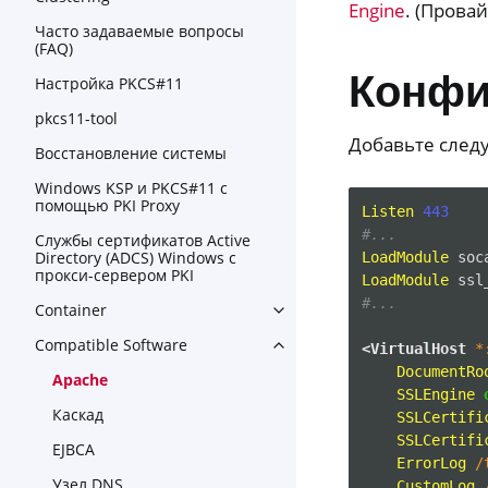
Engine
. (Прова
Часто задаваемые вопросы
(FAQ)
Конфиг
Настройка PKCS#11
pkcs11-tool
Добавьте след
Восстановление системы
Windows KSP и PKCS#11 с
помощью PKI Proxy
Listen
443
#...
Службы сертификатов Active
Directory (ADCS) Windows с
LoadModule
soc
прокси-сервером PKI
LoadModule
ssl
#...
Container
Toggle navigation of Contain
Compatible Software
<VirtualHost
*
Toggle navigation of Compat
DocumentRo
Apache
SSLEngine
Каскад
SSLCertifi
SSLCertifi
EJBCA
ErrorLog
/
Узел DNS
CustomLog