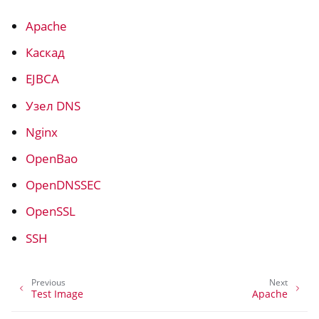
Apache
Каскад
EJBCA
Узел DNS
Nginx
OpenBao
OpenDNSSEC
OpenSSL
ggle navigation of Container
SSH
ggle navigation of Compatible Software
Previous
Next
Test Image
Apache