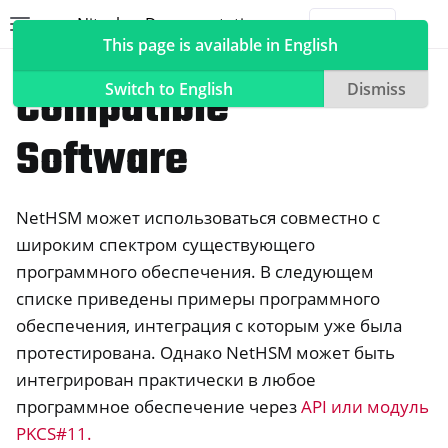
Nitrokey Documentation
Toggle site navigation sidebar
Togg
This page is available in English
NetHSM
Compatible
Switch to English
Dismiss
Software
ggle navigation of Nitrokeys
NetHSM может использоваться совместно с
ggle navigation of NitroPad, NitroPC
широким спектром существующего
ggle navigation of NitroPhone, NitroTablet
программного обеспечения. В следующем
ggle navigation of NextBox
списке приведены примеры программного
ggle navigation of NetHSM
обеспечения, интеграция с которым уже была
протестирована. Однако NetHSM может быть
интегрирован практически в любое
программное обеспечение через
API или модуль
PKCS#11.