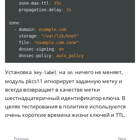
zone-max-ttl
:
15s
propagation-delay
:
2s
zone
:
- domain
:
example.com
storage
:
"/var/lib/knot"
file
:
"example.com.zone"
dnssec-signing
:
on
dnssec-policy
:
auto_policy
Установка
на
ничего не меняет,
key-label
on
модуль pkcs11 игнорирует заданную метку и
всегда возвращает в качестве метки
шестнадцатеричный идентификатор ключа. В
целях тестирования в политике используются
очень короткие времена жизни ключей и TTL.
Previous
Next