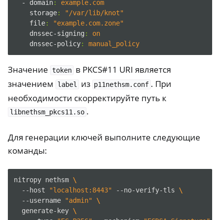
- domain
:
example.com
storage
:
"/var/lib/knot"
file
:
"example.com.zone"
dnssec-signing
:
on
dnssec-policy
:
manual_policy
Значение
в PKCS#11 URI является
token
значением
из
. При
label
p11nethsm.conf
необходимости скорректируйте путь к
.
libnethsm_pkcs11.so
ggle navigation of NitroWall
ggle navigation of NitroWall NW750
Для генерации ключей выполните следующие
ggle navigation of Программное обеспечение
команды:
nitropy
nethsm
\
--host
"localhost:8443"
--no-verify-tls
\
--username
"admin"
\
generate-key
\