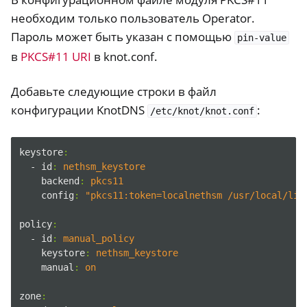
необходим только пользователь Operator.
Пароль может быть указан с помощью
pin-value
в
PKCS#11 URI
в knot.conf.
Добавьте следующие строки в файл
конфигурации KnotDNS
:
/etc/knot/knot.conf
keystore
:
- id
:
nethsm_keystore
backend
:
pkcs11
config
:
"pkcs11:token=localnethsm /usr/local/lib
policy
:
ggle navigation of Container
- id
:
manual_policy
ggle navigation of Compatible Software
keystore
:
nethsm_keystore
manual
:
on
zone
: