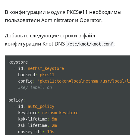
В конфигурации модуля PKCS#11 необходимы
пользователи Administrator и Operator.
Добавьте следующие строки в файл
конфигурации Knot DNS
:
/etc/knot/knot.conf
keystore
:
- id
:
nethsm_keystore
backend
:
pkcs11
config
:
"pkcs11:token=localnethsm /usr/local/lib
#key-label: on
policy
:
- id
:
auto_policy
keystore
:
nethsm_keystore
ksk-lifetime
:
5m
zsk-lifetime
:
2m
dnskey-ttl
:
10s