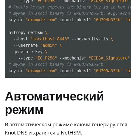
--type
"EC_P256"
--mechanism
"ECDSA_Signature"
-
# knot's keymgr expects the binary key id in hex for
# myKSK in ascii-binary is 0x6d794b534b, e.g. echo -
keymgr
"example.com"
import-pkcs11
"6d794b534b"
"alg
nitropy
nethsm
\
--host
"localhost:8443"
--no-verify-tls
\
--username
"admin"
\
generate-key
\
--type
"EC_P256"
--mechanism
"ECDSA_Signature"
-
# myZSK in ascii-binary is 0x6d795a534b
keymgr
"example.com"
import-pkcs11
"6d795a534b"
"alg
Автоматический
режим
В автоматическом режиме ключи генерируются
Knot DNS и хранятся в NetHSM.