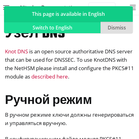
Nitrokey Documentation
Toggle site navigation sidebar
To
Toggle 
This page is available in English
NetHSM
Compatible Software
Узел DNS
Switch to English
Dismiss
Knot DNS
is an open source authoritative DNS server
ggle navigation of Nitrokeys
that can be used for DNSSEC. To use KnotDNS with
the NetHSM please install and configure the PKCS#11
ggle navigation of NitroPad, NitroPC
module as
described here
.
ggle navigation of NitroPhone, NitroTablet
ggle navigation of NextBox
Ручной режим
ggle navigation of NetHSM
В ручном режиме ключи должны генерироваться
и управляться вручную.
В конфигурационном файле модуля PKCS#11