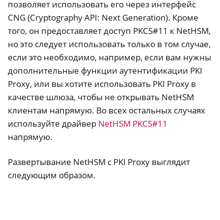
позволяет использовать его через интерфейс
CNG (Cryptography API: Next Generation). Кроме
того, он предоставляет доступ PKCS#11 к NetHSM,
но это следует использовать только в том случае,
если это необходимо, например, если вам нужны
дополнительные функции аутентификации PKI
Proxy, или вы хотите использовать PKI Proxy в
качестве шлюза, чтобы не открывать NetHSM
клиентам напрямую. Во всех остальных случаях
используйте драйвер
NetHSM PKCS#11
напрямую.
Развертывание NetHSM с PKI Proxy выглядит
ggle navigation of Container
следующим образом.
ggle navigation of Compatible Software
ggle navigation of NitroWall
ggle navigation of NitroWall NW750