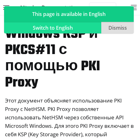
Nitrokey Documentation
Toggle site navigation sidebar
To
Toggle 
This page is available in English
NetHSM
Windows KSP и
Switch to English
Dismiss
PKCS#11 с
ggle navigation of Nitrokeys
помощью PKI
ggle navigation of NitroPad, NitroPC
Proxy
ggle navigation of NitroPhone, NitroTablet
ggle navigation of NextBox
ggle navigation of NetHSM
Этот документ объясняет использование PKI
Proxy с NetHSM. PKI Proxy позволяет
использовать NetHSM через собственные API
Microsoft Windows. Для этого PKI Proxy включает в
себя KSP (Key Storage Provider), который