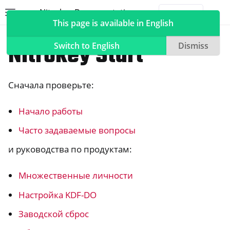
Nitrokey Documentation
Toggle site navigation sidebar
Togg
This page is available in English
Nitrokeys
Nitrokey Start
Switch to English
Dismiss
Сначала проверьте:
ggle navigation of Nitrokeys
Начало работы
ggle navigation of Features
ggle navigation of Nitrokey 3
Часто задаваемые вопросы
ggle navigation of Nitrokey Passkey
и руководства по продуктам:
ggle navigation of Nitrokey FIDO2
Множественные личности
Настройка KDF-DO
ggle navigation of Nitrokey HSM 2
ggle navigation of Nitrokey Pro 2
Заводской сброс
ggle navigation of Nitrokey Start