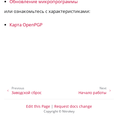
Обновление микропрограммы
или ознакомьтесь с характеристиками:
Карта OpenPGP
ggle navigation of Nitrokey Storage 2
ggle navigation of NitroPad, NitroPC
ggle navigation of NitroPhone, NitroTablet
Previous
Next
Заводской сброс
Начало работы
ggle navigation of NextBox
ggle navigation of NetHSM
Edit this Page
|
Request docs change
Copyright © Nitrokey
ggle navigation of NitroWall