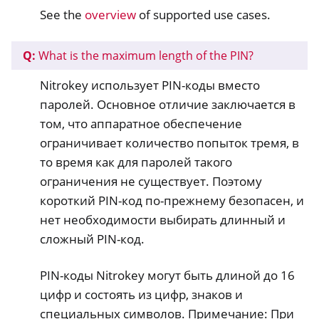
See the
overview
of supported use cases.
ggle navigation of Nitrokey Pro 2
ggle navigation of Nitrokey Start
Q:
What is the maximum length of the PIN?
ggle navigation of Nitrokey Storage 2
Nitrokey использует PIN-коды вместо
ggle navigation of NitroPad, NitroPC
паролей. Основное отличие заключается в
ggle navigation of NitroPhone, NitroTablet
том, что аппаратное обеспечение
ограничивает количество попыток тремя, в
ggle navigation of NextBox
то время как для паролей такого
ggle navigation of NetHSM
ограничения не существует. Поэтому
ggle navigation of NitroWall
короткий PIN-код по-прежнему безопасен, и
ggle navigation of NitroWall NW750
нет необходимости выбирать длинный и
ggle navigation of Программное обеспечение
сложный PIN-код.
PIN-коды Nitrokey могут быть длиной до 16
цифр и состоять из цифр, знаков и
специальных символов. Примечание: При