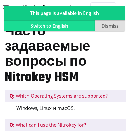
Nitrokey Documentation
Toggle site navigation sidebar
Togg
This page is available in English
Nitrokeys
Nitrokey HSM 2
Часто
Switch to English
Dismiss
задаваемые
ggle navigation of Nitrokeys
вопросы по
ggle navigation of Features
Nitrokey HSM
ggle navigation of Nitrokey 3
ggle navigation of Nitrokey Passkey
ggle navigation of Nitrokey FIDO2
Q:
Which Operating Systems are supported?
Windows, Linux и macOS.
ggle navigation of Nitrokey HSM 2
Q:
What can I use the Nitrokey for?