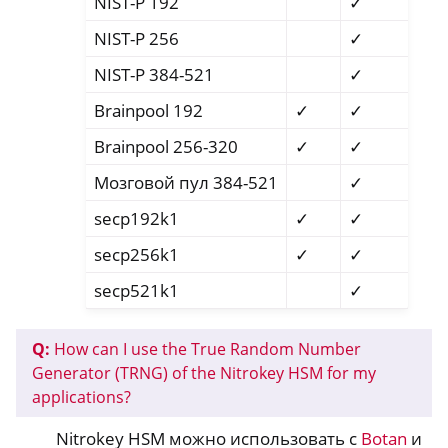
NIST-P 192
✓
NIST-P 256
✓
NIST-P 384-521
✓
Brainpool 192
✓
✓
Brainpool 256-320
✓
✓
Мозговой пул 384-521
✓
secp192k1
✓
✓
secp256k1
✓
✓
secp521k1
✓
Q:
How can I use the True Random Number
Generator (TRNG) of the Nitrokey HSM for my
applications?
Nitrokey HSM можно использовать с
Botan
и