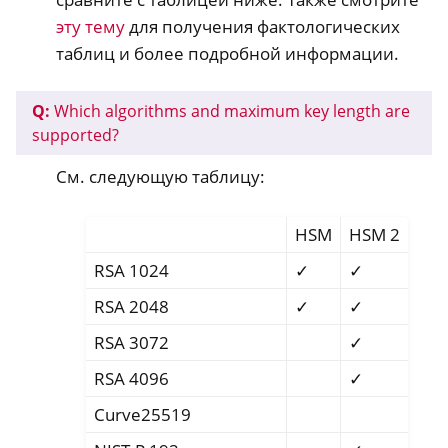
эту тему
для получения фактологических
таблиц и более подробной информации.
Q:
Which algorithms and maximum key length are
supported?
См. следующую таблицу:
HSM
HSM 2
RSA 1024
✓
✓
RSA 2048
✓
✓
RSA 3072
✓
RSA 4096
✓
Curve25519