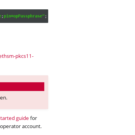
e
;
pin=opPassphrase"
;
ethsm-pkcs11-
sen.
started guide
for
 operator account.