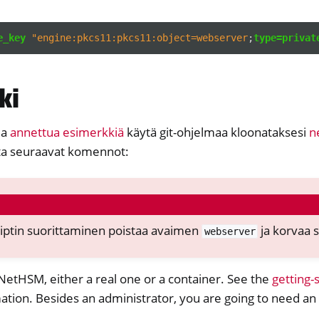
e_key
"engine:pkcs11:pkcs11:object=webserver
;
type=privat
ki
la
annettua esimerkkiä
käytä git-ohjelmaa kloonataksesi
n
ita seuraavat komennot:
iptin suorittaminen poistaa avaimen
ja korvaa 
webserver
NetHSM, either a real one or a container. See the
getting-
tion. Besides an administrator, you are going to need an