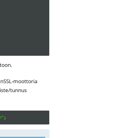
toon.
enSSL-moottoria
iste/tunnus
e"
;