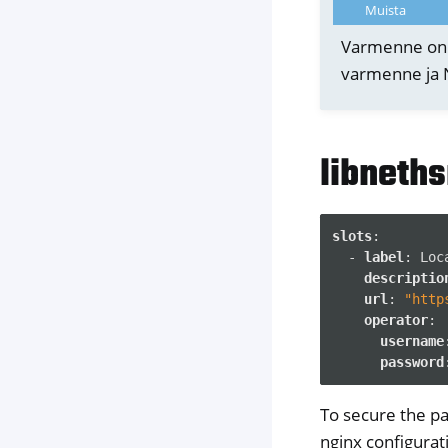
Muista
Varmenne on l
varmenne ja N
libneth
slots
:
-
label
:
Loc
descriptio
url
:
"http
operator
:
username
password
To secure the pa
nginx configurat