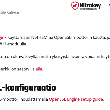
ble Software
ginx
käyttämään NetHSM:ää OpenSSL-moottorin kautta, jo
ys
#11-moduulia.
d, NitroPC
one, NitroTablet
n on oltava levyllä, mutta yksityistä avainta voidaan käy
x
erkki on saatavilla
alla
.
M
-konfiguraatio
L-moottori noudattamalla
OpenSSL Engine setup guide
.