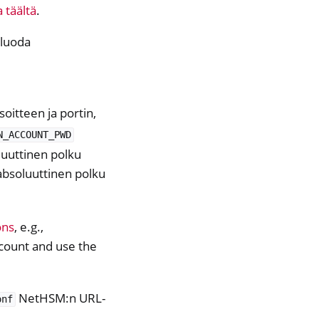
a täältä
.
 luoda
oitteen ja portin,
N_ACCOUNT_PWD
luuttinen polku
absoluuttinen polku
ons
, e.g.,
ccount and use the
NetHSM:n URL-
onf