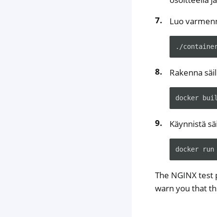
Luo varmenn
./containe
Rakenna säil
docker bui
Käynnistä säi
docker run
The NGINX test p
warn you that the