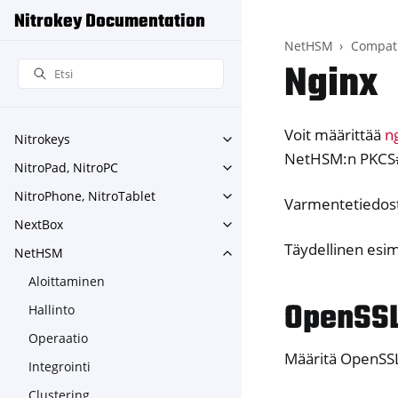
Nitrokey Documentation
NetHSM
Compati
Nginx
Voit määrittää
n
Nitrokeys
Toggle navigation of Nitroke
NetHSM:n PKCS
NitroPad, NitroPC
Toggle navigation of NitroPa
NitroPhone, NitroTablet
Toggle navigation of NitroPh
Varmentetiedosto
NextBox
Toggle navigation of NextBo
Täydellinen esim
NetHSM
Toggle navigation of NetHS
Aloittaminen
OpenSSL
Hallinto
Operaatio
Määritä OpenSS
Integrointi
Clustering