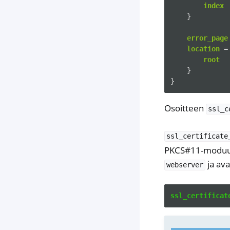
index
}
error_page
location
=
root
}
}
Osoitteen
ssl_c
ssl_certificate
PKCS#11-moduuli
ja av
webserver
ssl_certificat