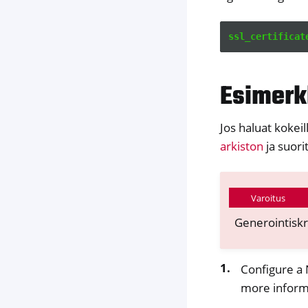
ssl_certificat
Esimerk
Jos haluat kokeil
arkiston
ja suor
Varoitus
Generointiskr
Configure a 
more informa