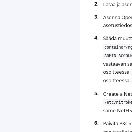
Lataa ja ase
Asenna Ope
asetustiedos
Säädä muutt
container/n
ADMIN_ACCOU
vastaavan sa
osoitteessa
osoitteessa
Create a Net
/etc/nitrok
same NetHSM 
Päivitä PKCS
osoitteella j