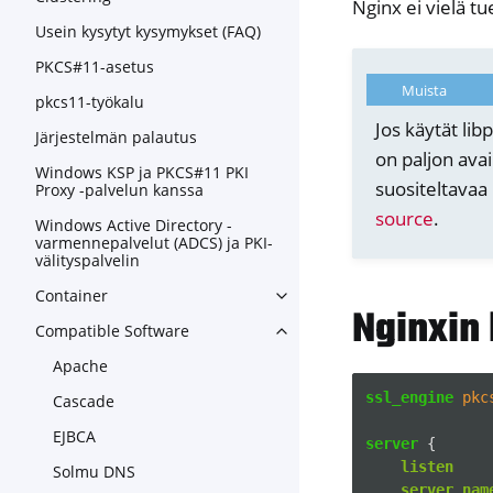
Nginx ei vielä tu
Usein kysytyt kysymykset (FAQ)
PKCS#11-asetus
Muista
pkcs11-työkalu
Jos käytät li
Järjestelmän palautus
on paljon avai
Windows KSP ja PKCS#11 PKI
suositeltavaa
Proxy -palvelun kanssa
source
.
Windows Active Directory -
varmennepalvelut (ADCS) ja PKI-
välityspalvelin
Container
Toggle navigation of Contain
Nginxin 
Compatible Software
Toggle navigation of Compat
Apache
ssl_engine
pkc
Cascade
EJBCA
server
{
listen
Solmu DNS
server_nam