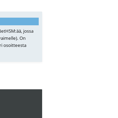
NetHSM:ää, jossa
vaimelle). On
i osoitteesta