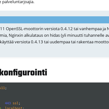
e palveluntarjoajia.
bp11 OpenSSL-moottorin versiota 0.4.12 tai vanhempaa ja 
mia, Nginxin alkulataus on hidas (yli minuutti tuhannelle a
 käyttää versiota 0.4.13 tai uudempaa tai rakentaa moottor
er
konfigurointi
ible Software
s11
;
443
ssl
;
e
localhost
;