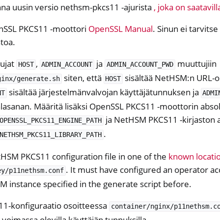
nna uusin versio nethsm-pkcs11 -ajurista
, joka on saatavill
nSSL PKCS11 -moottori
OpenSSL Manual
. Sinun ei tarvitse
toa.
ujat
,
ja
muuttujiin
HOST
ADMIN_ACCOUNT
ADMIN_ACCOUNT_PWD
siten, että
sisältää NetHSM:n URL-os
ginx/generate.sh
HOST
sisältää järjestelmänvalvojan käyttäjätunnuksen ja
NT
ADMI
lasanan. Määritä lisäksi OpenSSL PKCS11 -moottorin abso
ja NetHSM PKCS11 -kirjaston 
OPENSSL_PKCS11_ENGINE_PATH
.
NETHSM_PKCS11_LIBRARY_PATH
HSM PKCS11 configuration file in one of the
known locati
. It must have configured an operator a
ey/p11nethsm.conf
instance specified in the generate script before.
11-konfiguraatio osoitteessa
container/nginx/p11nethsm.c
a voimassa olevilla käyttäjän tunnuksilla.