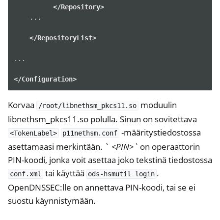
</Repository>
...

</RepositoryList>
...

</Configuration>
Korvaa
moduulin
/root/libnethsm_pkcs11.so
ggle navigation of NitroWall
libnethsm_pkcs11.so polulla. Sinun on sovitettava
ggle navigation of NitroWall NW750
-määritystiedostossa
<TokenLabel>
p11nethsm.conf
ggle navigation of Ohjelmisto
asettamaasi merkintään. `
<PIN>`
on operaattorin
PIN-koodi, jonka voit asettaa joko tekstinä tiedostossa
tai käyttää
.
conf.xml
ods-hsmutil
login
OpenDNSSEC:lle on annettava PIN-koodi, tai se ei
suostu käynnistymään.