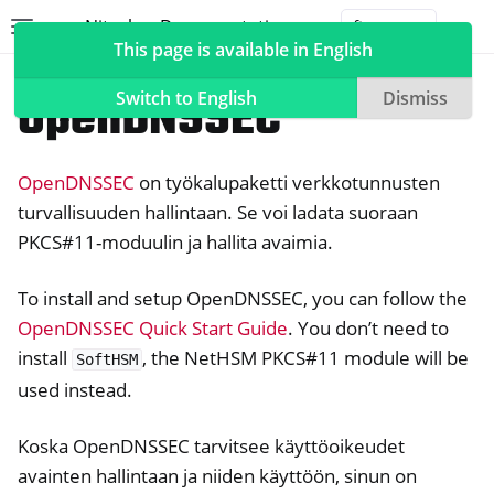
Nitrokey Documentation
Toggle site navigation sidebar
Togg
This page is available in English
NetHSM
Compatible Software
OpenDNSSEC
Switch to English
Dismiss
OpenDNSSEC
on työkalupaketti verkkotunnusten
ggle navigation of Nitrokeys
turvallisuuden hallintaan. Se voi ladata suoraan
PKCS#11-moduulin ja hallita avaimia.
ggle navigation of NitroPad, NitroPC
ggle navigation of NitroPhone, NitroTablet
To install and setup OpenDNSSEC, you can follow the
ggle navigation of NextBox
OpenDNSSEC Quick Start Guide
. You don’t need to
ggle navigation of NetHSM
install
, the NetHSM PKCS#11 module will be
SoftHSM
used instead.
Koska OpenDNSSEC tarvitsee käyttöoikeudet
avainten hallintaan ja niiden käyttöön, sinun on