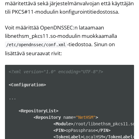
määritettävä sekä järjestelmänvalvojan että käyttäjän
tili PKCS#11-moduulin konfigurointitiedostossa.
Voit määrittää OpenDNSSEC:n lataamaan
libnethsm_pkcs11.so-moduulin muokkaamalla
-tiedostoa. Sinun on
/etc/opendnssec/conf.xml
lisättävä seuraavat rivit:
<?xml version="1.0" encoding="UTF-8"?>
<Configuration>
ggle navigation of Container
...

ggle navigation of Compatible Software
<RepositoryList>
<Repository
name=
"NetHSM"
>
<Module>
/root/libnethsm_pkcs11.so
<
<PIN>
opPassphrase
</PIN>
<TokenLabel>
LocalHSM
</TokenLabel>