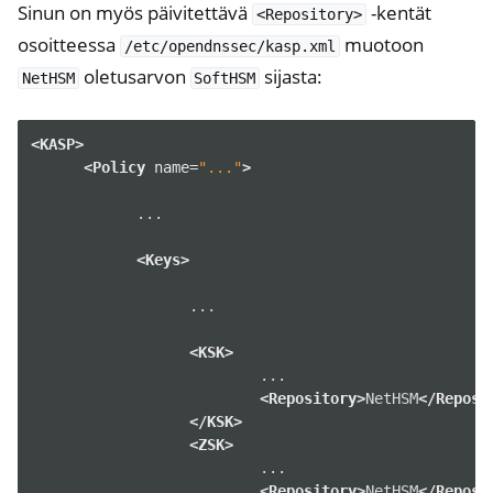
Sinun on myös päivitettävä
-kentät
<Repository>
osoitteessa
muotoon
/etc/opendnssec/kasp.xml
oletusarvon
sijasta:
NetHSM
SoftHSM
<KASP>
<Policy
name=
"..."
>
...

<Keys>
...

<KSK>
<Repository>
NetHSM
</Reposi
</KSK>
<ZSK>
<Repository>
NetHSM
</Reposi