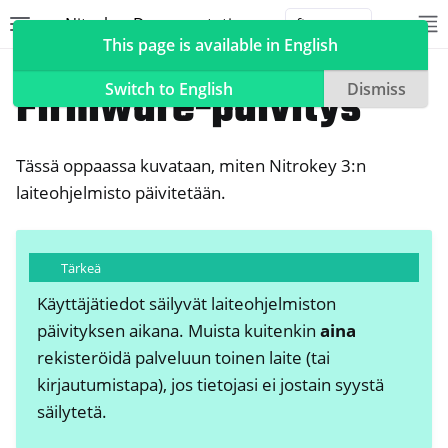
Nitrokey Documentation
Toggle site navigation sidebar
To
Toggle 
This page is available in English
Nitrokeys
Nitrokey FIDO2
Firmware-päivitys
Switch to English
Dismiss
Tässä oppaassa kuvataan, miten Nitrokey 3:n
ggle navigation of Nitrokeys
laiteohjelmisto päivitetään.
ggle navigation of Features
ggle navigation of Nitrokey 3
Tärkeä
ggle navigation of Nitrokey Passkey
Käyttäjätiedot säilyvät laiteohjelmiston
ggle navigation of Nitrokey FIDO2
päivityksen aikana. Muista kuitenkin
aina
rekisteröidä palveluun toinen laite (tai
kirjautumistapa), jos tietojasi ei jostain syystä
säilytetä.