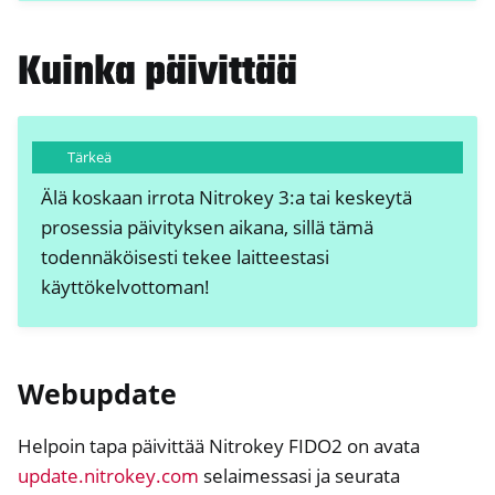
Kuinka päivittää
ggle navigation of Nitrokey HSM 2
ggle navigation of Nitrokey Pro 2
ggle navigation of Nitrokey Start
Tärkeä
ggle navigation of Nitrokey Storage 2
Älä koskaan irrota Nitrokey 3:a tai keskeytä
ggle navigation of NitroPad, NitroPC
prosessia päivityksen aikana, sillä tämä
ggle navigation of NitroPhone, NitroTablet
todennäköisesti tekee laitteestasi
ggle navigation of NextBox
käyttökelvottoman!
ggle navigation of NetHSM
ggle navigation of NitroWall
ggle navigation of NitroWall NW750
Webupdate
ggle navigation of Ohjelmisto
Helpoin tapa päivittää Nitrokey FIDO2 on avata
update.nitrokey.com
selaimessasi ja seurata