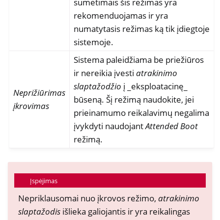
sumetimais šis režimas yra
rekomenduojamas ir yra
numatytasis režimas ką tik įdiegtoje
sistemoje.
Sistema paleidžiama be priežiūros
ir nereikia įvesti
atrakinimo
slaptažodžio
į _eksploatacinę_
Neprižiūrimas
būseną. Šį režimą naudokite, jei
įkrovimas
prieinamumo reikalavimų negalima
įvykdyti naudojant
Attended Boot
režimą.
Įspėjimas
Nepriklausomai nuo įkrovos režimo,
atrakinimo
slaptažodis
išlieka galiojantis ir yra reikalingas