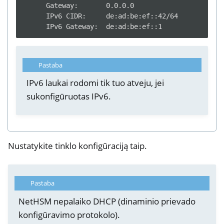
      Gateway:       0.0.0.0

      IPv6 CIDR:     de:ad:be:ef::42/64

Pastaba
IPv6 laukai rodomi tik tuo atveju, jei
sukonfigūruotas IPv6.
Nustatykite tinklo konfigūraciją taip.
Pastaba
NetHSM nepalaiko DHCP (dinaminio prievado
konfigūravimo protokolo).