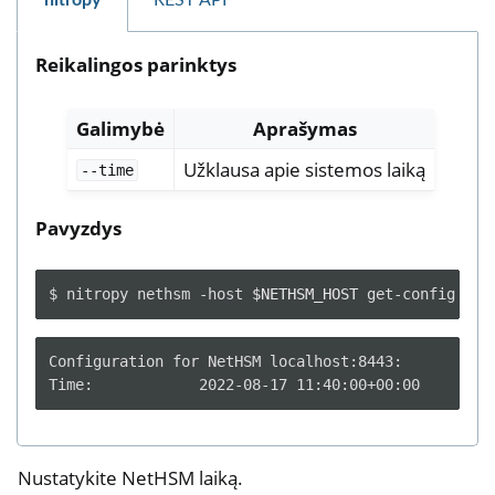
Reikalingos parinktys
Galimybė
Aprašymas
Užklausa apie sistemos laiką
--time
Pavyzdys
$
nitropy
nethsm
-host
$NETHSM_HOST
get-config
Configuration for NetHSM localhost:8443:

Nustatykite NetHSM laiką.