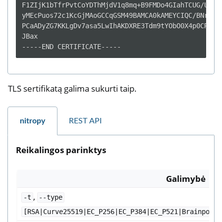
F1ZIjK1bTfrPvtCoYDThMjdV1q8mq+B9FMDo4GIahTCUG/Ub6bC
yMEcPuos72c1KcGjMAoGCCqGSM49BAMCA0kAMEYCIQC/BNrkCM5
PCaADyZG7KKLgDv7asa5LwIhAKDXRE3Tdm9tYObO0X4p0CRQkl1
JBax

TLS sertifikatą galima sukurti taip.
nitropy
REST API
Reikalingos parinktys
Galimybė
,
-t
--type
[RSA|Curve25519|EC_P256|EC_P384|EC_P521|BrainpoolP