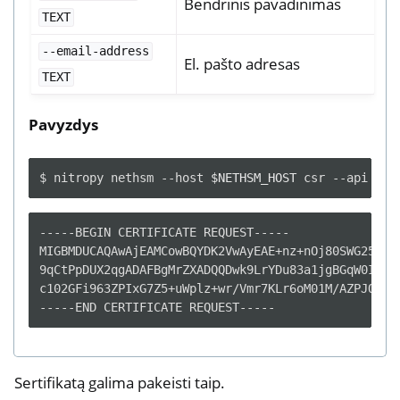
Bendrinis pavadinimas
TEXT
--email-address
El. pašto adresas
TEXT
Pavyzdys
$
nitropy
nethsm
--host
$NETHSM_HOST
csr
--api
--c
-----BEGIN CERTIFICATE REQUEST-----

MIGBMDUCAQAwAjEAMCowBQYDK2VwAyEAE+nz+nOj80SWG25UbqV
9qCtPpDUX2qgADAFBgMrZXADQQDwk9LrYDu83a1jgBGqW0I9BVX
c102GFi963ZPIxG7Z5+uWplz+wr/Vmr7KLr6oM01M/AZPJQO

Sertifikatą galima pakeisti taip.