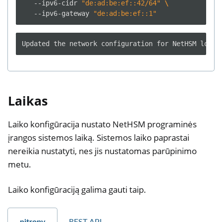
--ipv6-cidr
"de:ad:be:ef::42/64"
\
--ipv6-gateway
"de:ad:be:ef::1"
Laikas
Laiko konfigūracija nustato NetHSM programinės
įrangos sistemos laiką. Sistemos laiko paprastai
nereikia nustatyti, nes jis nustatomas parūpinimo
metu.
Laiko konfigūraciją galima gauti taip.
nitropy
REST API