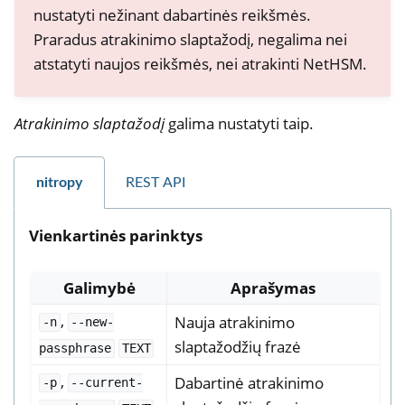
nustatyti nežinant dabartinės reikšmės.
Praradus atrakinimo slaptažodį, negalima nei
atstatyti naujos reikšmės, nei atrakinti NetHSM.
Atrakinimo slaptažodį
galima nustatyti taip.
nitropy
REST API
Vienkartinės parinktys
Galimybė
Aprašymas
,
Nauja atrakinimo
-n
--new-
slaptažodžių frazė
passphrase
TEXT
,
Dabartinė atrakinimo
-p
--current-