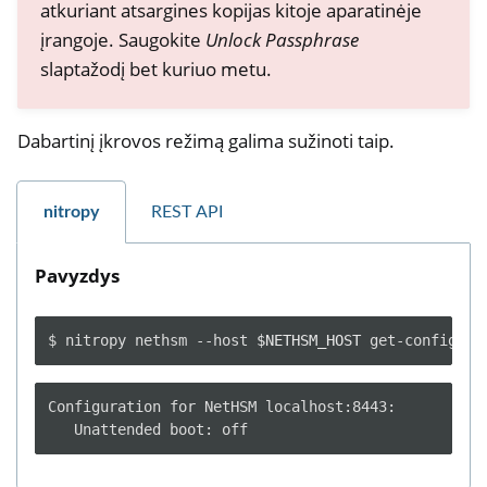
atkuriant atsargines kopijas kitoje aparatinėje
įrangoje. Saugokite
Unlock Passphrase
slaptažodį bet kuriuo metu.
Dabartinį įkrovos režimą galima sužinoti taip.
nitropy
REST API
Pavyzdys
$
nitropy
nethsm
--host
$NETHSM_HOST
get-config
Configuration for NetHSM localhost:8443:
