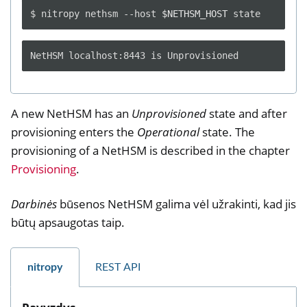
$
nitropy
nethsm
--host
$NETHSM_HOST
A new NetHSM has an
Unprovisioned
state and after
provisioning enters the
Operational
state. The
provisioning of a NetHSM is described in the chapter
Provisioning
.
Darbinės
būsenos NetHSM galima vėl užrakinti, kad jis
būtų apsaugotas taip.
nitropy
REST API