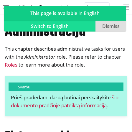
Nitrokey Documentation
Toggle site navigation sidebar
To
Toggle 
This page is available in English
NetHSM
Administracija
Switch to English
Dismiss
This chapter describes administrative tasks for users
ggle navigation of Nitrokeys
with the
Administrator
role. Please refer to chapter
Roles
to learn more about the role.
ggle navigation of NitroPad, NitroPC
ggle navigation of „NitroPhone“, „NitroTablet
ggle navigation of NextBox
Svarbu
ggle navigation of NetHSM
Prieš pradėdami darbą būtinai perskaitykite
šio
dokumento pradžioje pateiktą informaciją
.