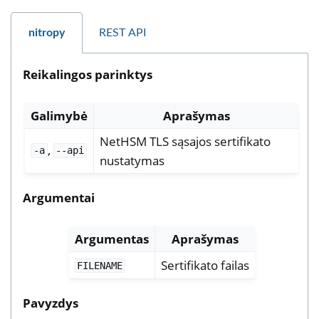
nitropy
REST API
Reikalingos parinktys
Galimybė
Aprašymas
NetHSM TLS sąsajos sertifikato
,
-a
--api
nustatymas
Argumentai
Argumentas
Aprašymas
Sertifikato failas
FILENAME
Pavyzdys