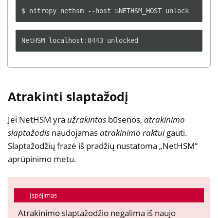
$
nitropy
nethsm
--host
$NETHSM_HOST
Atrakinti slaptažodį
Jei NetHSM yra
užrakintas
būsenos,
atrakinimo
slaptažodis
naudojamas
atrakinimo raktui
gauti.
Slaptažodžių frazė iš pradžių nustatoma „NetHSM“
aprūpinimo metu.
Įspėjimas
Atrakinimo slaptažodžio negalima iš naujo