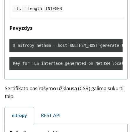
,
-l
--length
INTEGER
Pavyzdys
$
nitropy
nethsm
--host
$NETHSM_HOST
generate-tls-
Sertifikato pasirašymo užklausą (CSR) galima sukurti
taip.
nitropy
REST API