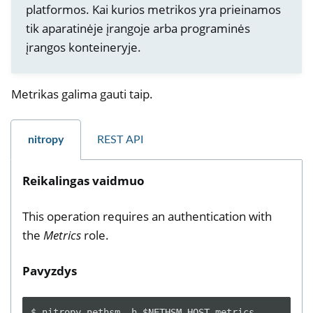
platformos. Kai kurios metrikos yra prieinamos
tik aparatinėje įrangoje arba programinės
įrangos konteineryje.
Metrikas galima gauti taip.
nitropy
REST API
Reikalingas vaidmuo
This operation requires an authentication with
the
Metrics
role.
Pavyzdys
$
nitropy
nethsm
-h
$NETHSM_HOST