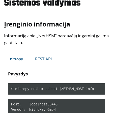
Sistemos valdymas
Įrenginio informacija
Informaciją apie „NetHSM“ pardavėją ir gaminį galima
gauti taip.
nitropy
REST API
Pavyzdys
ggle navigation of Container
ggle navigation of Compatible Software
$
nitropy
nethsm
--host
$NETHSM_HOST
ggle navigation of NitroWall
ggle navigation of NitroWall NW750
Host:    localhost:8443

Vendor:  Nitrokey GmbH

ggle navigation of Programinė įranga