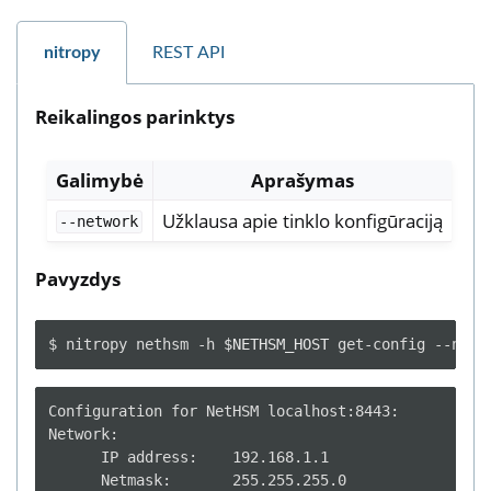
nitropy
REST API
Reikalingos parinktys
Galimybė
Aprašymas
Užklausa apie tinklo konfigūraciją
--network
Pavyzdys
$
nitropy
nethsm
-h
$NETHSM_HOST
get-config
Configuration for NetHSM localhost:8443:

Network:

      IP address:    192.168.1.1

      Netmask:       255.255.255.0
