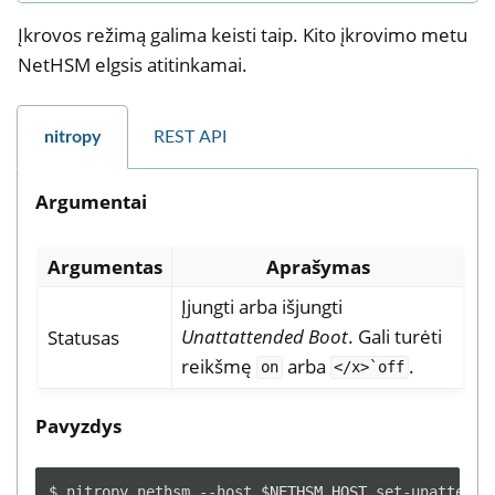
Įkrovos režimą galima keisti taip. Kito įkrovimo metu
NetHSM elgsis atitinkamai.
nitropy
REST API
Argumentai
Argumentas
Aprašymas
Įjungti arba išjungti
Unattattended Boot
. Gali turėti
Statusas
reikšmę
arba
.
on
</x>`off
Pavyzdys
$
nitropy
nethsm
--host
$NETHSM_HOST
set-unattende