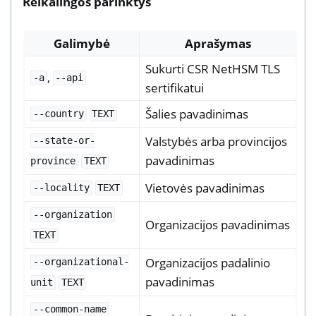
Reikalingos parinktys
Galimybė
Aprašymas
Sukurti CSR NetHSM TLS
,
-a
--api
sertifikatui
Šalies pavadinimas
--country
TEXT
Valstybės arba provincijos
--state-or-
pavadinimas
province
TEXT
Vietovės pavadinimas
--locality
TEXT
--organization
Organizacijos pavadinimas
TEXT
Organizacijos padalinio
--organizational-
pavadinimas
unit
TEXT
--common-name