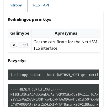
nitropy
REST API
Reikalingos parinktys
Galimybė
Aprašymas
Get the certificate for the NetHSM
,
-a
--api
TLS interface
Pavyzdys
$
nitropy
nethsm
--host
$NETHSM_HOST
get-certifica
-----BEGIN CERTIFICATE-----

MIIBHzCBxaADAgECAgkA7AznVQK3XWkwCgYIKoZIzj0EAwIwFDE
a2V5ZmVuZGVyMCAXDTcwMDEwMTAwMDAwMFoYDzk5OTkxMjMxMjM
EAYDVQQDDAlrZXlmZW5kZXIwWTATBgcqhkjOPQIBBggqhkjOPQM