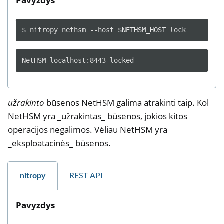
Pavyzdys
$
nitropy
nethsm
--host
$NETHSM_HOST
užrakinto
būsenos NetHSM galima atrakinti taip. Kol
NetHSM yra _užrakintas_ būsenos, jokios kitos
operacijos negalimos. Vėliau NetHSM yra
_eksploatacinės_ būsenos.
nitropy
REST API
Pavyzdys