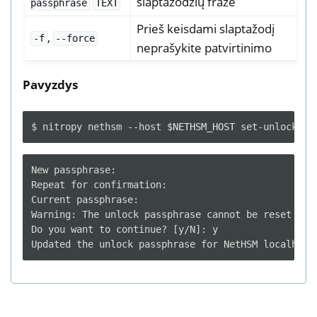
slaptažodžių frazė
passphrase
TEXT
Prieš keisdami slaptažodį
,
-f
--force
neprašykite patvirtinimo
Pavyzdys
$
nitropy
nethsm
--host
$NETHSM_HOST
New passphrase:

Repeat for confirmation:

Current passphrase:

Warning: The unlock passphrase cannot be reset wit
Do you want to continue? [y/N]: y
