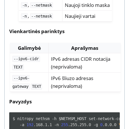
,
Naujoji tinklo maska
-n
--netmask
,
Naujieji vartai
-n
--netmask
Vienkartinės parinktys
Galimybė
Aprašymas
IPv6 adresas CIDR notacija
--ipv6-cidr
(neprivaloma)
TEXT
IPv6 šliuzo adresas
--ipv6-
(neprivaloma)
gateway
TEXT
Pavyzdys
$
nitropy
nethsm
-h
$NETHSM_HOST
set-network-confi
-a
192
.168.1.1
-n
255
.255.255.0
-g
0
.0.0.0
\