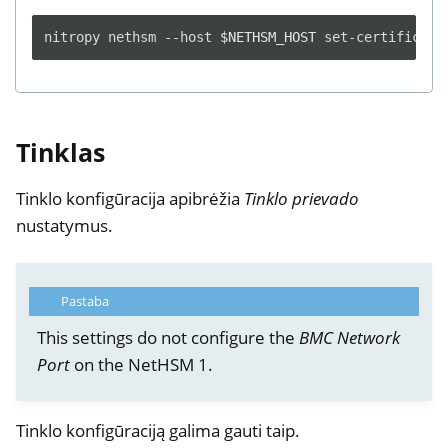
nitropy
nethsm
--host
$NETHSM_HOST
set-certificate
Tinklas
Tinklo konfigūracija apibrėžia
Tinklo prievado
nustatymus.
Pastaba
This settings do not configure the
BMC Network
Port
on the NetHSM 1.
Tinklo konfigūraciją galima gauti taip.