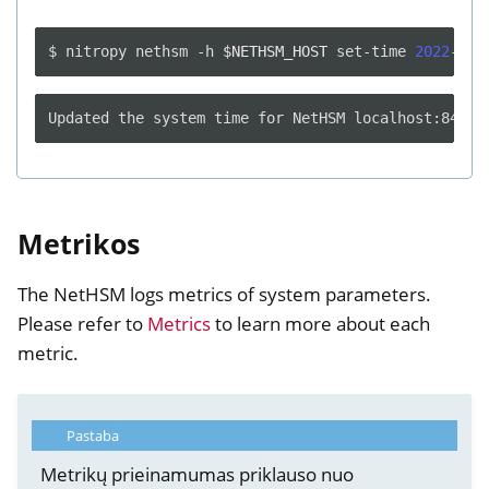
$
nitropy
nethsm
-h
$NETHSM_HOST
set-time
2022
Metrikos
The NetHSM logs metrics of system parameters.
Please refer to
Metrics
to learn more about each
metric.
Pastaba
Metrikų prieinamumas priklauso nuo