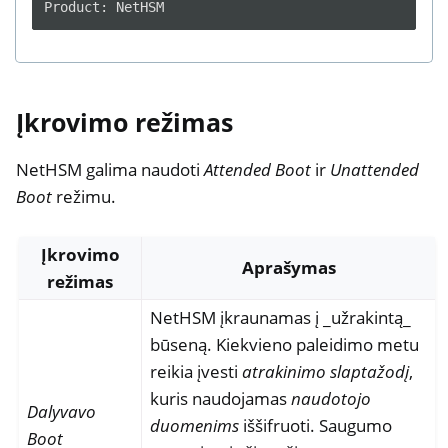
Įkrovimo režimas
NetHSM galima naudoti
Attended Boot
ir
Unattended
Boot
režimu.
Įkrovimo
Aprašymas
režimas
NetHSM įkraunamas į _užrakintą_
būseną. Kiekvieno paleidimo metu
reikia įvesti
atrakinimo slaptažodį
,
kuris naudojamas
naudotojo
Dalyvavo
duomenims
iššifruoti. Saugumo
Boot