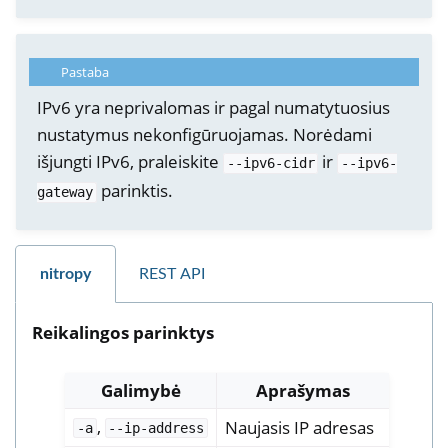
Pastaba
IPv6 yra neprivalomas ir pagal numatytuosius
nustatymus nekonfigūruojamas. Norėdami
išjungti IPv6, praleiskite
ir
--ipv6-cidr
--ipv6-
parinktis.
gateway
nitropy
REST API
Reikalingos parinktys
Galimybė
Aprašymas
,
Naujasis IP adresas
-a
--ip-address