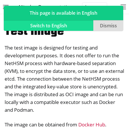
Nitrokey Documentation
Toggle site navigation sidebar
To
Toggle 
This page is available in English
NetHSM
Container
Test Image
Switch to English
Dismiss
The test image is designed for testing and
ggle navigation of Nitrokeys
development purposes. It does not offer to run the
NetHSM process with hardware-based separation
ggle navigation of NitroPad, NitroPC
(KVM), to encrypt the data store, or to use an external
ggle navigation of „NitroPhone“, „NitroTablet
etcd. The connection between the NetHSM process
ggle navigation of NextBox
and the integrated key-value store is unencrypted.
ggle navigation of NetHSM
The image is distributed as OCI image and can be run
locally with a compatible executor such as Docker
and Podman.
The image can be obtained from
Docker Hub
.