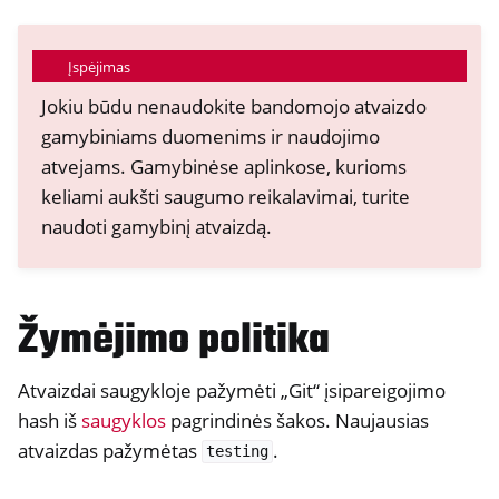
Įspėjimas
Jokiu būdu nenaudokite bandomojo atvaizdo
gamybiniams duomenims ir naudojimo
atvejams. Gamybinėse aplinkose, kurioms
keliami aukšti saugumo reikalavimai, turite
naudoti gamybinį atvaizdą.
Žymėjimo politika
ggle navigation of Container
Atvaizdai saugykloje pažymėti „Git“ įsipareigojimo
hash iš
saugyklos
pagrindinės šakos. Naujausias
atvaizdas pažymėtas
.
testing
ggle navigation of Compatible Software
ggle navigation of NitroWall