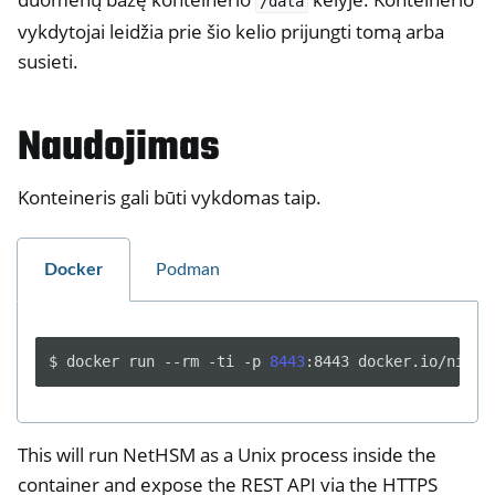
/data
vykdytojai leidžia prie šio kelio prijungti tomą arba
susieti.
Naudojimas
Konteineris gali būti vykdomas taip.
Docker
Podman
$
docker
run
--rm
-ti
-p
8443
:8443
This will run NetHSM as a Unix process inside the
container and expose the REST API via the HTTPS