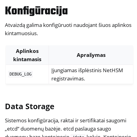
Konfigūracija
ggle navigation of NitroWall NW750
ggle navigation of Programinė įranga
Atvaizdą galima konfigūruoti naudojant šiuos aplinkos
kintamuosius.
Aplinkos
Aprašymas
kintamasis
Įjungiamas išplėstinis NetHSM
DEBUG_LOG
registravimas.
Data Storage
Sistemos konfigūracija, raktai ir sertifikatai saugomi
„etcd“ duomenų bazėje. etcd paslauga saugo
duomenų bazę konteinerio
kelyje. Konteinerio