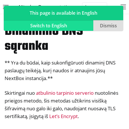
Nitrokey Documentation
Toggle site navigation sidebar
To
Toggle 
This page is available in English
NextBox
Nuotolinės prieigos valdymas
Dinaminio DNS
Switch to English
Dismiss
sąranka
ggle navigation of Nitrokeys
** Yra du būdai, kaip sukonfigūruoti dinaminį DNS
ggle navigation of NitroPad, NitroPC
paslaugų teikėją, kurį naudos ir atnaujins jūsų
ggle navigation of „NitroPhone“, „NitroTablet
NextBox instancija.**
ggle navigation of NextBox
Skirtingai nuo
atbulinio tarpinio serverio
nuotolinės
prieigos metodo, šis metodas užtikrins visišką
šifravimą nuo galo iki galo, naudojant nuosavą TLS
sertifikatą, įsigytą iš
Let’s Encrypt
.
ggle navigation of Darbalaukio ir mobiliojo telefono sinchronizavi