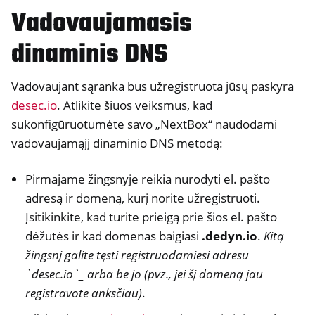
Vadovaujamasis
dinaminis DNS
ggle navigation of Nuotolinės prieigos valdymas
Vadovaujant sąranka bus užregistruota jūsų paskyra
desec.io
. Atlikite šiuos veiksmus, kad
sukonfigūruotumėte savo „NextBox“ naudodami
vadovaujamąjį dinaminio DNS metodą:
Pirmajame žingsnyje reikia nurodyti el. pašto
adresą ir domeną, kurį norite užregistruoti.
Įsitikinkite, kad turite prieigą prie šios el. pašto
dėžutės ir kad domenas baigiasi
.dedyn.io
.
Kitą
žingsnį galite tęsti registruodamiesi adresu
ggle navigation of Techninė dokumentacija
`desec.io`_ arba be jo (pvz., jei šį domeną jau
ggle navigation of NextBox DUK
registravote anksčiau)
.
ggle navigation of NetHSM