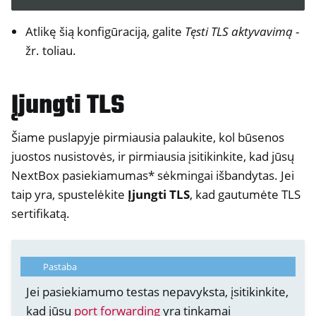
Atlikę šią konfigūraciją, galite
Tęsti TLS aktyvavimą
-
žr. toliau.
Įjungti TLS
Šiame puslapyje pirmiausia palaukite, kol būsenos
juostos nusistovės, ir pirmiausia įsitikinkite, kad jūsų
NextBox pasiekiamumas* sėkmingai išbandytas. Jei
taip yra, spustelėkite
Įjungti TLS
, kad gautumėte TLS
sertifikatą.
Pastaba
Jei pasiekiamumo testas nepavyksta, įsitikinkite,
kad jūsų
port forwarding
yra tinkamai