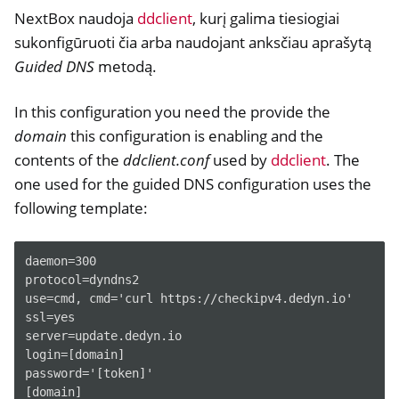
NextBox naudoja
ddclient
, kurį galima tiesiogiai
sukonfigūruoti čia arba naudojant anksčiau aprašytą
Guided DNS
metodą.
In this configuration you need the provide the
domain
this configuration is enabling and the
contents of the
ddclient.conf
used by
ddclient
. The
one used for the guided DNS configuration uses the
following template:
daemon=300

protocol=dyndns2

use=cmd, cmd='curl https://checkipv4.dedyn.io'

ssl=yes

server=update.dedyn.io

login=[domain]

password='[token]'
