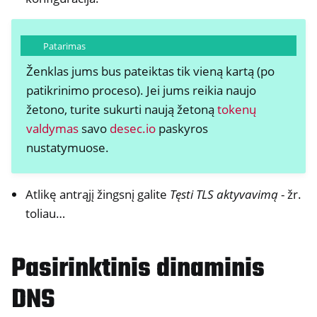
Patarimas
Ženklas jums bus pateiktas tik vieną kartą (po
patikrinimo proceso). Jei jums reikia naujo
žetono, turite sukurti naują žetoną
tokenų
valdymas
savo
desec.io
paskyros
nustatymuose.
Atlikę antrąjį žingsnį galite
Tęsti TLS aktyvavimą
- žr.
toliau…
Pasirinktinis dinaminis
DNS