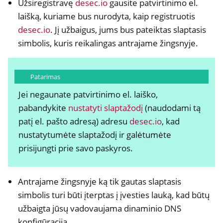
Užsiregistravę
desec.io
gausite patvirtinimo el.
ggle navigation of NitroWall
laišką, kuriame bus nurodyta, kaip registruotis
desec.io
. Jį užbaigus, jums bus pateiktas slaptasis
ggle navigation of NitroWall NW750
simbolis, kuris reikalingas antrajame žingsnyje.
ggle navigation of Programinė įranga
Patarimas
Jei negaunate patvirtinimo el. laiško,
pabandykite
nustatyti slaptažodį
(naudodami tą
patį el. pašto adresą) adresu
desec.io
, kad
nustatytumėte slaptažodį ir galėtumėte
prisijungti prie savo paskyros.
Antrajame žingsnyje ką tik gautas slaptasis
simbolis turi būti įterptas į įvesties lauką, kad būtų
užbaigta jūsų vadovaujama dinaminio DNS
konfigūracija.