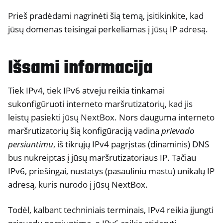
Prieš pradėdami nagrinėti šią temą, įsitikinkite, kad
jūsų domenas teisingai perkeliamas į jūsų IP adresą.
ggle navigation of Nuotolinės prieigos valdymas
Išsami informacija
Tiek IPv4, tiek IPv6 atveju reikia tinkamai
sukonfigūruoti interneto maršrutizatorių, kad jis
leistų pasiekti jūsų NextBox. Nors dauguma interneto
maršrutizatorių šią konfigūraciją vadina
prievado
persiuntimu
, iš tikrųjų IPv4 pagrįstas (dinaminis) DNS
bus nukreiptas į jūsų maršrutizatoriaus IP. Tačiau
IPv6, priešingai, nustatys (pasauliniu mastu) unikalų IP
adresą, kuris nurodo į jūsų NextBox.
ggle navigation of Techninė dokumentacija
ggle navigation of NextBox DUK
Todėl, kalbant techniniais terminais, IPv4 reikia įjungti
ggle navigation of NetHSM