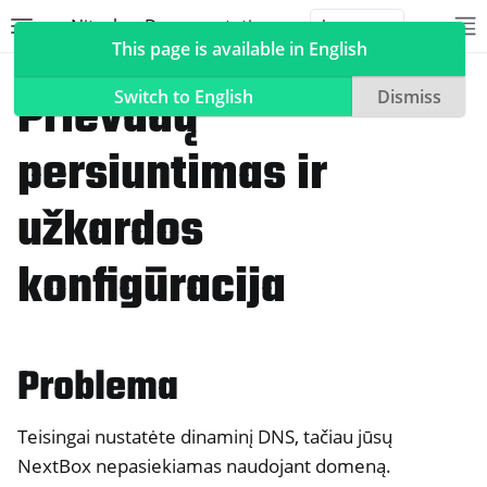
Nitrokey Documentation
Toggle site navigation sidebar
To
Toggle 
This page is available in English
NextBox
Nuotolinės prieigos valdymas
Prievadų
Switch to English
Dismiss
persiuntimas ir
ggle navigation of Nitrokeys
užkardos
ggle navigation of NitroPad, NitroPC
konfigūracija
ggle navigation of „NitroPhone“, „NitroTablet
ggle navigation of NextBox
Problema
Teisingai nustatėte dinaminį DNS, tačiau jūsų
NextBox nepasiekiamas naudojant domeną.
ggle navigation of Darbalaukio ir mobiliojo telefono sinchronizavi