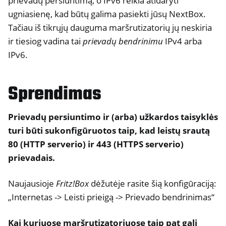
prievadų persiuntimą, o IPv6 reikia atidaryti
ugniasienę, kad būtų galima pasiekti jūsų NextBox.
ggle navigation of NitroWall
Tačiau iš tikrųjų dauguma maršrutizatorių jų neskiria
ggle navigation of NitroWall NW750
ir tiesiog vadina tai
prievadų bendrinimu
IPv4 arba
ggle navigation of Programinė įranga
IPv6.
Sprendimas
Prievadų persiuntimo ir (arba) užkardos taisyklės
turi būti sukonfigūruotos taip, kad leistų srautą
80 (HTTP serverio) ir 443 (HTTPS serverio)
prievadais.
Naujausioje
Fritz!Box
dėžutėje rasite šią konfigūraciją:
„Internetas -> Leisti prieigą -> Prievado bendrinimas“
Kai kuriuose maršrutizatoriuose taip pat gali