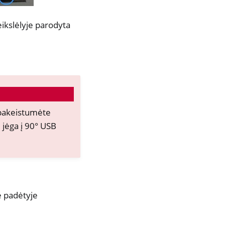
eikslėlyje parodyta
nepakeistumėte
d jėga į 90° USB
je padėtyje