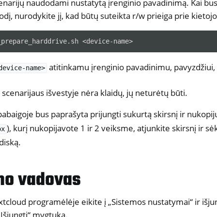
cenarijų naudodami nustatytą įrenginio pavadinimą. Kai bu
dį, nurodykite jį, kad būtų suteikta r/w prieiga prie kietojo
_prepare_harddrive.sh
atitinkamu įrenginio pavadinimu, pavyzdžiui,
device-name>
 scenarijaus išvestyje nėra klaidų, jų neturėtų būti.
pabaigoje bus paprašyta prijungti sukurtą skirsnį ir nukopij
), kurį nukopijavote 1 ir 2 veiksme, atjunkite skirsnį ir 
ox
 diską.
mo vadovas
cloud programėlėje eikite į „Sistemos nustatymai“ ir išj
Išjungti“ mygtuką.