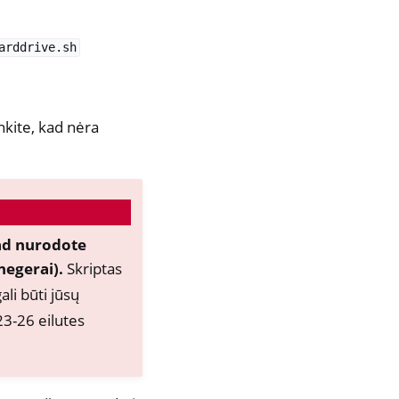
arddrive.sh
kinkite, kad nėra
kad nurodote
negerai).
Skriptas
ali būti jūsų
 23-26 eilutes