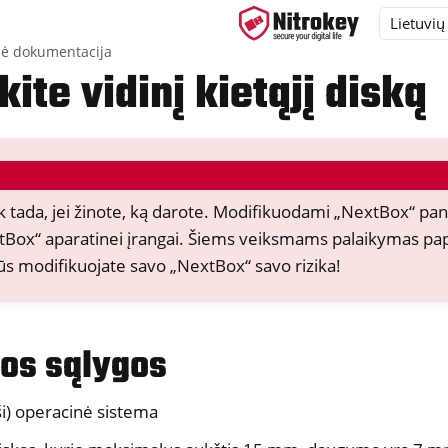
ė dokumentacija
ite vidinį kietąjį diską
ys
d, NitroPC
ik tada, jei žinote, ką darote. Modifikuodami „NextBox“ pan
hone“, „NitroTablet
tBox“ aparatinei įrangai. Šiems veiksmams palaikymas pap
x
ūs modifikuojate savo „NextBox“ savo rizika!
ios sąlygos
ukio ir mobiliojo telefono sinchronizavimas
ši) operacinė sistema