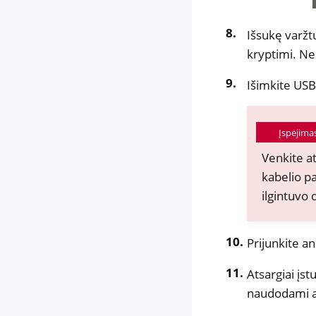
Išsukę varžt
kryptimi. Nes
Išimkite USB
Įspėjima
Venkite a
kabelio pa
ilgintuvo
Prijunkite an
Atsargiai įstu
naudodami an