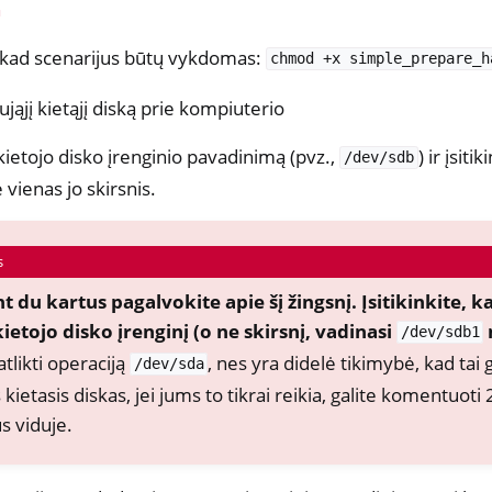
h
, kad scenarijus būtų vykdomas:
chmod
+x
simple_prepare_h
ująjį kietąjį diską prie kompiuterio
kietojo disko įrenginio pavadinimą (pvz.,
) ir įsiti
/dev/sdb
 vienas jo skirsnis.
s
nt du kartus pagalvokite apie šį žingsnį. Įsitikinkite, 
kietojo disko įrenginį (o ne skirsnį, vadinasi
/dev/sdb1
atlikti operaciją
, nes yra didelė tikimybė, kad tai g
/dev/sda
 kietasis diskas, jei jums to tikrai reikia, galite komentuoti
s viduje.