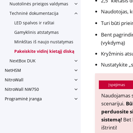
2,5‘‘ kietasi
Nuotolinės prieigos valdymas
Toggle navigation of Nuotoli
Naudotojas, k
Techninė dokumentacija
Toggle navigation of Techni
Turi būti pri
LED spalvos ir raštai
Gamyklinis atstatymas
Bent pagrindi
Minkštas iš naujo nustatymas
(vykdymą)
Pakeiskite vidinį kietąjį diską
Kryžminis ats
NextBox DUK
Toggle navigation of NextBo
Nustatykite „
NetHSM
Toggle navigation of NetHS
NitroWall
Toggle navigation of NitroWa
Įspėjimas
NitroWall NW750
Toggle navigation of NitroW
Naudojamas sce
Programinė įranga
Toggle navigation of Progra
scenarijui.
Bū
perduosite si
sistemą!
Bet 
ištrinti!