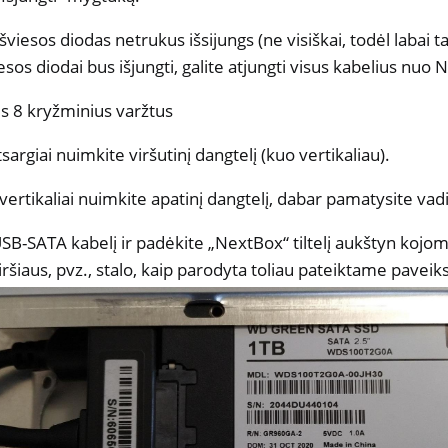
viesos diodas netrukus išsijungs (ne visiškai, todėl labai 
sos diodai bus išjungti, galite atjungti visus kabelius nuo
us 8 kryžminius varžtus
sargiai nuimkite viršutinį dangtelį (kuo vertikaliau).
 vertikaliai nuimkite apatinį dangtelį, dabar pamatysite vadin
USB-SATA kabelį ir padėkite „NextBox“ tiltelį aukštyn kojom
šiaus, pvz., stalo, kaip parodyta toliau pateiktame paveiks