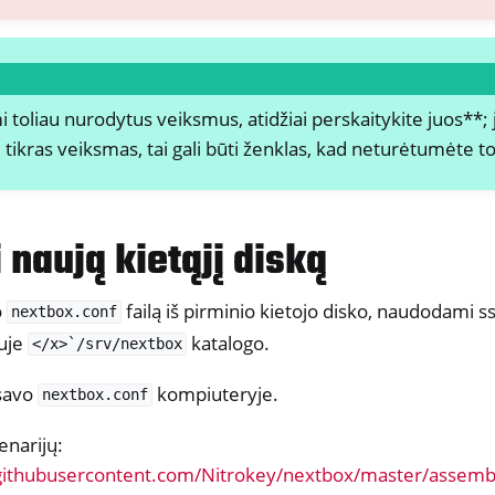
i toliau nurodytus veiksmus, atidžiai perskaitykite juos**;
 tikras veiksmas, tai gali būti ženklas, kad neturėtumėte to
 naują kietąjį diską
o
failą iš pirminio kietojo disko, naudodami ssh
nextbox.conf
uje
katalogo.
</x>`/srv/nextbox
 savo
kompiuteryje.
nextbox.conf
enarijų:
.githubusercontent.com/Nitrokey/nextbox/master/assemb