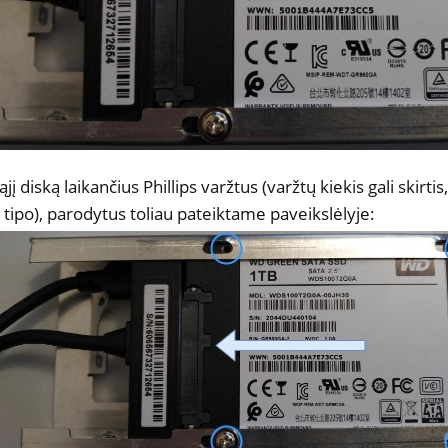
ąjį diską laikančius Phillips varžtus (varžtų kiekis gali skirt
 tipo), parodytus toliau pateiktame paveikslėlyje: