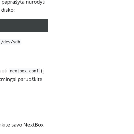
s paprašyta nurodyti
 disko:
.
/dev/sdb
uoti
(į
nextbox.conf
sėkmingai paruoškite
unkite savo NextBox