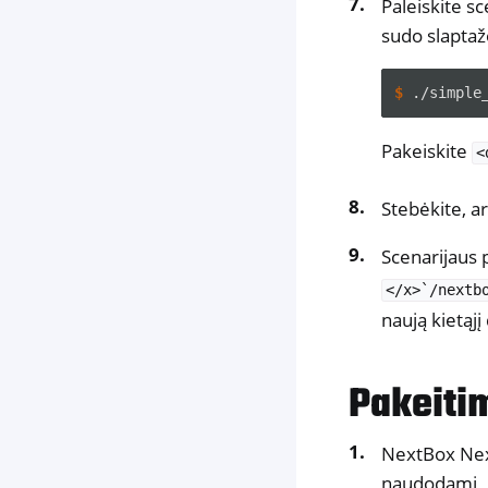
Paleiskite s
sudo slaptažo
$ 
./simple
Pakeiskite
<
Stebėkite, ar
Scenarijaus 
</x>`/nextb
naują kietąjį
Pakeiti
NextBox Next
naudodami „