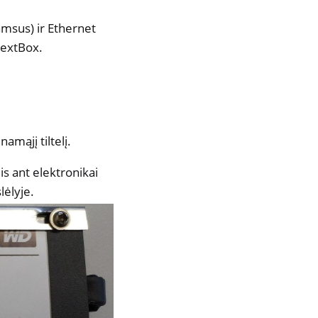
tamsus) ir Ethernet
 NextBox.
amąjį tiltelį.
is ant elektronikai
lėlyje.