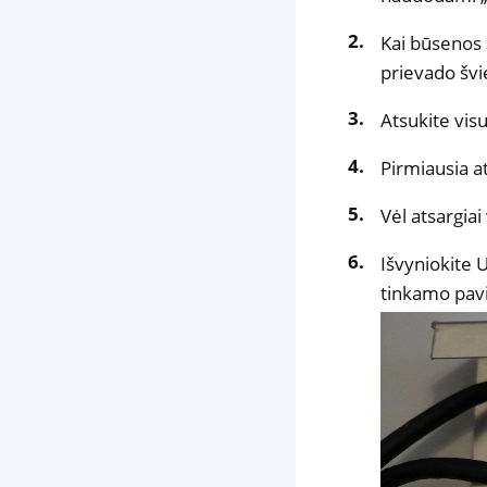
Kai būsenos š
prievado švie
Atsukite vis
Pirmiausia at
Vėl atsargiai
Išvyniokite 
tinkamo pavir