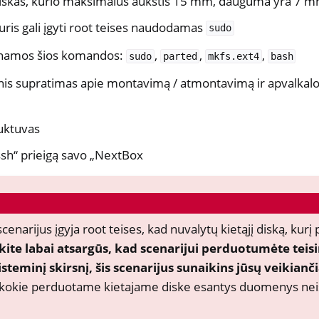
s diskas, kurio maksimalus aukštis 15 mm, dauguma yra 7 
nės prieigos valdymas
uris gali įgyti root teises naudodamas
sudo
nė dokumentacija
einamos šios komandos:
,
,
,
sudo
parted
mkfs.ext4
bash
nis supratimas apie montavimą / atmontavimą ir apvalkalo
uktuvas
x DUK
ssh“ prieigą savo „NextBox
M
ll
all NW750
narijus įgyja root teises, kad nuvalytų kietąjį diską, kur
minė įranga
kite labai atsargūs, kad scenarijui perduotumėte teisin
steminį skirsnį, šis scenarijus sunaikins jūsų veikianč
kokie perduotame kietajame diske esantys duomenys nei