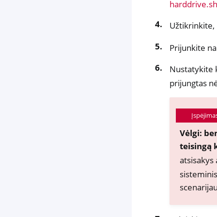
harddrive.s
Užtikrinkite
Prijunkite na
Nustatykite 
prijungtas nė
Įspėjima
Vėlgi: be
teisingą 
atsisakys 
sisteminis
scenarijau