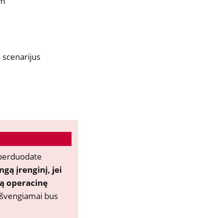
mm
 scenarijus
į perduodate
gą įrenginį, jei
ią operacinę
švengiamai bus