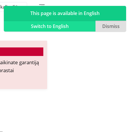
Toggle table of contents sidebar
Toggle Light / Dark / Auto color theme
This page is available in English
Switch to English
Dismiss
aikinate garantiją
rastai