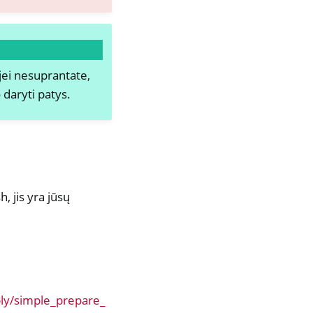
 jei nesuprantate,
 daryti patys.
, jis yra jūsų
ly/simple_prepare_