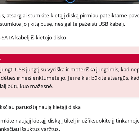
us, atsargiai stumkite kietąjį diską pirmiau pateiktame pav
tumkite jo į kitą pusę, nes galite pažeisti USB kabelį.
-SATA kabelį iš kietojo disko
s
tjungti USB jungtį su vyriška ir moteriška jungtimis, kad 
dėties ir neišlenktumėte jo. Jei reikia: būkite atsargūs, ka
 dalį būtų kuo mažesnė.
ksčiau paruoštą naują kietąjį diską
mkite naująjį kietąjį diską į tiltelį ir užfiksuokite jį tinkamo
ksčiau išsuktus varžtus.