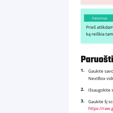
Patarimas
Prieš atlikdam
ką reiškia tam
Paruošti
Gaukite sav
NextBox vid
Išsaugokite
Gaukite šį sc
https://raw