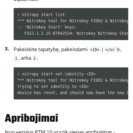
ggle navigation of Programinė įranga
$ 
nitropy
start
*** Nitrokey tool for Nitrokey FIDO2 & Nitrokey 
:: 'Nitrokey Start' keys:
   FSIJ-1.2.15-87042524: Nitrokey Nitrokey Start
Pakeiskite tapatybę, pakeisdami
į
,
<ID>
</x>`0
, arba
.
1
2
$ 
nitropy
start
set-identity
*** Nitrokey tool for Nitrokey FIDO2 & Nitrokey 
Trying to set identity to <ID>
device has reset, and should now have the new id
Apribojimai
Nuo versijos RTM.10 yra tik vienas apribojimas -