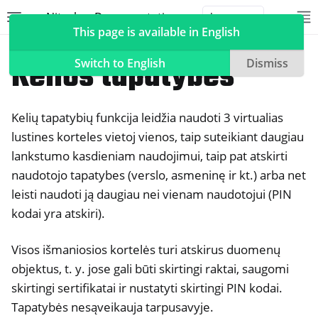
Nitrokey Documentation
Toggle site navigation sidebar
To
Toggle 
This page is available in English
Nitrokeys
"Nitrokey Start
Kelios tapatybės
Switch to English
Dismiss
Kelių tapatybių funkcija leidžia naudoti 3 virtualias
ggle navigation of Nitrokeys
lustines korteles vietoj vienos, taip suteikiant daugiau
lankstumo kasdieniam naudojimui, taip pat atskirti
ggle navigation of Funkcijos
naudotojo tapatybes (verslo, asmeninę ir kt.) arba net
ggle navigation of Nitrokey 3
leisti naudoti ją daugiau nei vienam naudotojui (PIN
ggle navigation of Nitrokey Passkey
kodai yra atskiri).
ggle navigation of "Nitrokey" FIDO2
Visos išmaniosios kortelės turi atskirus duomenų
objektus, t. y. jose gali būti skirtingi raktai, saugomi
ggle navigation of "Nitrokey HSM 2
skirtingi sertifikatai ir nustatyti skirtingi PIN kodai.
ggle navigation of "Nitrokey Pro 2
Tapatybės nesąveikauja tarpusavyje.
ggle navigation of "Nitrokey Start