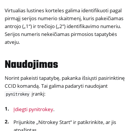
Virtualias lustines korteles galima identifikuoti pagal
pirmąjį serijos numerio skaitmenį, kuris pakeičiamas
antrojo („1“) ir trečiojo („2“) identifikavimo numeriu.
Serijos numeris nekeičiamas pirmosios tapatybės
atveju.
Naudojimas
ggle navigation of "Nitrokey" Storage 2
Norint pakeisti tapatybę, pakanka išsiųsti pasirinktinę
ggle navigation of NitroPad, NitroPC
CCID komandą. Tai galima padaryti naudojant
ggle navigation of „NitroPhone“, „NitroTablet
įrankį:
pynitrokey
ggle navigation of NextBox
Įdiegti pynitrokey
.
ggle navigation of NetHSM
ggle navigation of NitroWall
Prijunkite „Nitrokey Start“ ir patikrinkite, ar jis
atpažintas.
ggle navigation of NitroWall NW750