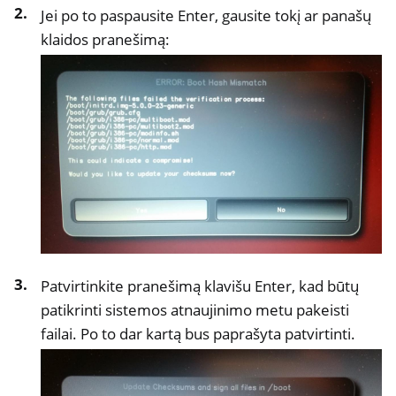
Jei po to paspausite Enter, gausite tokį ar panašų
ggle navigation of NextBox
klaidos pranešimą:
ggle navigation of NetHSM
ggle navigation of NitroWall
ggle navigation of NitroWall NW750
ggle navigation of Programinė įranga
Patvirtinkite pranešimą klavišu Enter, kad būtų
patikrinti sistemos atnaujinimo metu pakeisti
failai. Po to dar kartą bus paprašyta patvirtinti.