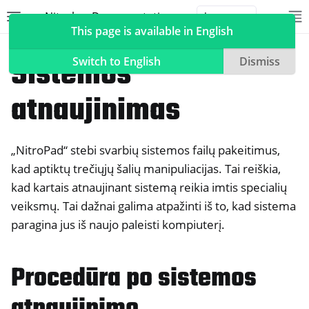
Nitrokey Documentation
Toggle site navigation sidebar
To
Toggle 
This page is available in English
NitroPad, NitroPC
Heads
Sistemos
Switch to English
Dismiss
atnaujinimas
ggle navigation of Nitrokeys
„NitroPad“ stebi svarbių sistemos failų pakeitimus,
ggle navigation of NitroPad, NitroPC
kad aptiktų trečiųjų šalių manipuliacijas. Tai reiškia,
ggle navigation of Ubuntu
kad kartais atnaujinant sistemą reikia imtis specialių
ggle navigation of QubesOS
veiksmų. Tai dažnai galima atpažinti iš to, kad sistema
ggle navigation of Heads
paragina jus iš naujo paleisti kompiuterį.
Procedūra po sistemos