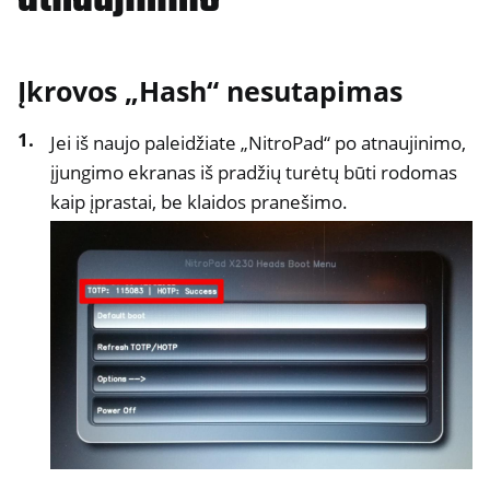
atnaujinimo
Įkrovos „Hash“ nesutapimas
Jei iš naujo paleidžiate „NitroPad“ po atnaujinimo,
įjungimo ekranas iš pradžių turėtų būti rodomas
kaip įprastai, be klaidos pranešimo.
ggle navigation of „NitroPhone“, „NitroTablet