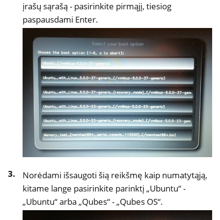
įrašų sąrašą - pasirinkite pirmąjį, tiesiog
paspausdami Enter.
Norėdami išsaugoti šią reikšmę kaip numatytąją,
kitame lange pasirinkite parinktį „Ubuntu“ -
„Ubuntu“ arba „Qubes“ - „Qubes OS“.