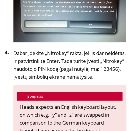
Dabar įdėkite „Nitrokey“ raktą, jei jis dar neįdėtas,
ir patvirtinkite Enter. Tada turite įvesti „Nitrokey“
naudotojo PIN kodą (pagal nutylėjimą: 123456).
Įvestų simbolių ekrane nematysite.
Įspėjimas
Heads expects an English keyboard layout,
on which e.g. “y” and “z” are swapped in
comparison to the German keyboard
layout. If you agree with the default