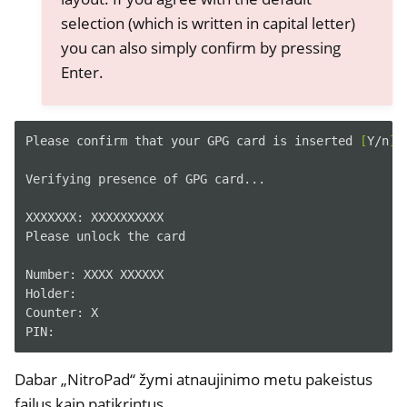
selection (which is written in capital letter)
you can also simply confirm by pressing
Enter.
Please
confirm
that
your
GPG
card
is
inserted
[
Y/n
]
:

Verifying
presence
of
GPG
card...

XXXXXXX:
XXXXXXXXXX

Please
unlock
the
card

Number:
XXXX
XXXXXX

Holder:

Counter:
X

Dabar „NitroPad“ žymi atnaujinimo metu pakeistus
failus kaip patikrintus.