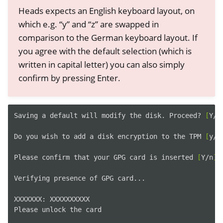
Heads expects an English keyboard layout, on
which e.g. “y” and “z” are swapped in
comparison to the German keyboard layout. If
you agree with the default selection (which is
written in capital letter) you can also simply
confirm by pressing Enter.
Saving
a
default
will
modify
the
disk.
Proceed?
[
Y/n
Do
you
wish
to
add
a
disk
encryption
to
the
TPM
[
y/N
Please
confirm
that
your
GPG
card
is
inserted
[
Y/n
]
:

Verifying
presence
of
GPG
card...

XXXXXXX:
XXXXXXXXXX

Please
unlock
the
card
