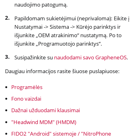
naudojimo patogumą.
ggle navigation of NextBox
Papildomam sukietėjimui (neprivaloma): Eikite į
ggle navigation of NetHSM
Nustatymai -> Sistema -> Kūrėjo parinktys ir
ggle navigation of NitroWall
išjunkite „OEM atrakinimo“ nustatymą. Po to
išjunkite „Programuotojo parinktys“.
ggle navigation of NitroWall NW750
ggle navigation of Programinė įranga
Susipažinkite su
naudodami savo GrapheneOS
.
Daugiau informacijos rasite šiuose puslapiuose:
Programėlės
Fono vaizdai
Dažnai užduodami klausimai
"Headwind MDM" (HMDM)
FIDO2 "Android" sistemoje / "NitroPhone