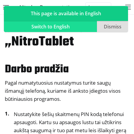
Nitrokey Documentation
Toggle site navigation sidebar
To
Toggle 
This page is available in English
„NitroPhone“,
Switch to English
Dismiss
„NitroTablet
ggle navigation of Nitrokeys
Darbo pradžia
ggle navigation of NitroPad, NitroPC
ggle navigation of „NitroPhone“, „NitroTablet
Pagal numatytuosius nustatymus turite saugų
išmanųjį telefoną, kuriame iš anksto įdiegtos visos
būtiniausios programos.
Nustatykite šešių skaitmenų PIN kodą telefonui
ggle navigation of "Headwind MDM" (HMDM)
apsaugoti. Kartu su apsaugos lustu tai užtikrins
aukštą saugumą ir tuo pat metu leis išlaikyti gerą