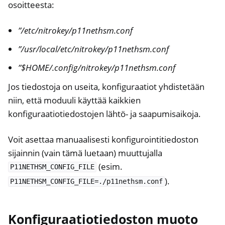
osoitteesta:
”/etc/nitrokey/p11nethsm.conf
”/usr/local/etc/nitrokey/p11nethsm.conf
”$HOME/.config/nitrokey/p11nethsm.conf
Jos tiedostoja on useita, konfiguraatiot yhdistetään
niin, että moduuli käyttää kaikkien
konfiguraatiotiedostojen lähtö- ja saapumisaikoja.
Voit asettaa manuaalisesti konfigurointitiedoston
sijainnin (vain tämä luetaan) muuttujalla
(esim.
P11NETHSM_CONFIG_FILE
).
P11NETHSM_CONFIG_FILE=./p11nethsm.conf
Konfiguraatiotiedoston muoto