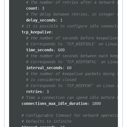
# The number of retries after a network erro
count
:
3
# The delay between retries, in integer seco
delay_seconds
:
1
# it is possible to configure idle connections
tcp_keepalive
:
# the number of seconds before keepalives pa
# Corresponds to `TCP_KEEPIDLE` on Linux, `T
time_seconds
:
600
# the number of seconds between each keepali
# Corresponds to `TCP_KEEPINTVL` on Linux an
interval_seconds
:
60
# the number of keepalive packets being sent
# is considered closed
# Corresponds to `TCP_KEEPCNT` on Linux and 
retries
:
3
# Time a connection can spend idle before bein
connections_max_idle_duration
:
1800
# Configurable timeout for network operations.
# Defaults to infinite