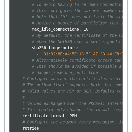
# To avoid having to re-open connections o
# This configures the maximum number of co
# Note that this does not limit the total 
# Having a degree of parallelism that is h
max_idle_connections
:
10
# By default, the certificate of the HSM w
# When the NetHSM uses a self-signed certi
sha256_fingerprints
:
-
"31:92:8E:A4:5E:16:5C:A7:33:44:E8:E9:8
# Alternatively certificate checks can be 
# This should be avoided if possible and c
# danger_insecure_cert: true
# Configure whether the certificates stored in
# The nethsm itself supports both, but some to
# Valid values are PEM or DER. Defaults to PEM
#
# Values exchanged over the PKCS#11 interface 
# This config only changes the format they are
certificate_format
:
PEM
# Configure the network retry mechanism. If ab
retries
: