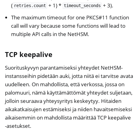
(
+ 1) *
+ 3).
retries.count
timeout_seconds
The maximum timeout for one PKCS#11 function
call will vary because some functions will lead to
multiple API calls in the NetHSM.
TCP keepalive
Suorituskyvyn parantamiseksi yhteydet NetHSM-
instansseihin pidetään auki, jotta niitä ei tarvitse avata
uudelleen. On mahdollista, että verkossa, jossa on
palomuuri, nämä käyttämättömät yhteydet suljetaan,
jolloin seuraava yhteysyritys keskeytyy. Hitaiden
aikakatkaisujen estämiseksi ja niiden havaitsemiseksi
aikaisemmin on mahdollista määrittää TCP keepalive
-asetukset.