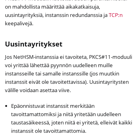
on mahdollista määrittää aikakatkaisuja,
uusintayrityksiä, instanssin redundanssia ja
TCP:n
keepalivejä.
Uusintayritykset
Jos NetHSM-instanssia ei tavoiteta, PKCS#11-moduuli
voi yrittää lähettää pyynnön uudelleen muille
instansseille tai samalle instanssille (jos muutkin
instanssit eivät ole tavoitettavissa). Uusintayritysten
välille voidaan asettaa viive.
Epäonnistuvat instanssit merkitään
tavoittamattomiksi ja niitä yritetään uudelleen
taustasäikeessä, joten niitä ei yritetä, elleivät kaikki
instanssit ole tavoittamattomia.