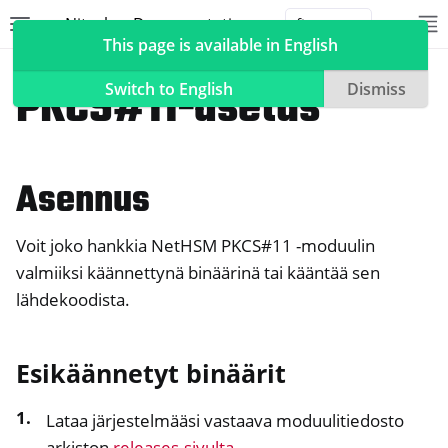
Nitrokey Documentation
Toggle site navigation sidebar
To
Toggle 
This page is available in English
NetHSM
PKCS#11-asetus
Switch to English
Dismiss
Asennus
ggle navigation of Nitrokeys
ggle navigation of NitroPad, NitroPC
Voit joko hankkia NetHSM PKCS#11 -moduulin
ggle navigation of NitroPhone, NitroTablet
valmiiksi käännettynä binäärinä tai kääntää sen
ggle navigation of NextBox
lähdekoodista.
ggle navigation of NetHSM
Esikäännetyt binäärit
Lataa järjestelmääsi vastaava moduulitiedosto
arkiston
releases-sivulta
.