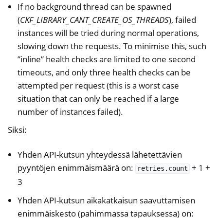
If no background thread can be spawned
(
CKF_LIBRARY_CANT_CREATE_OS_THREADS
), failed
instances will be tried during normal operations,
slowing down the requests. To minimise this, such
”inline” health checks are limited to one second
timeouts, and only three health checks can be
attempted per request (this is a worst case
situation that can only be reached if a large
number of instances failed).
Siksi:
Yhden API-kutsun yhteydessä lähetettävien
pyyntöjen enimmäismäärä on:
+ 1 +
retries.count
3
Yhden API-kutsun aikakatkaisun saavuttamisen
enimmäiskesto (pahimmassa tapauksessa) on: