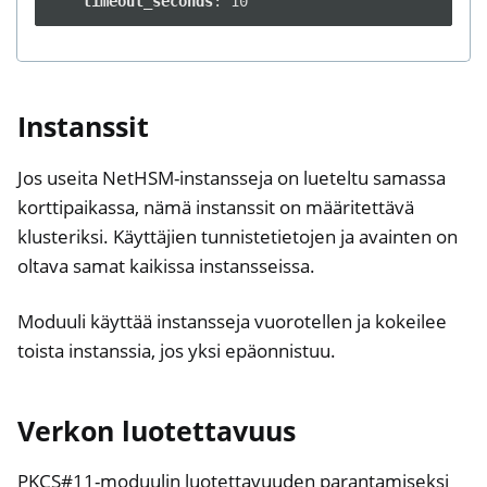
timeout_seconds
:
10
Instanssit
Jos useita NetHSM-instansseja on lueteltu samassa
korttipaikassa, nämä instanssit on määritettävä
klusteriksi. Käyttäjien tunnistetietojen ja avainten on
oltava samat kaikissa instansseissa.
Moduuli käyttää instansseja vuorotellen ja kokeilee
toista instanssia, jos yksi epäonnistuu.
Verkon luotettavuus
PKCS#11-moduulin luotettavuuden parantamiseksi