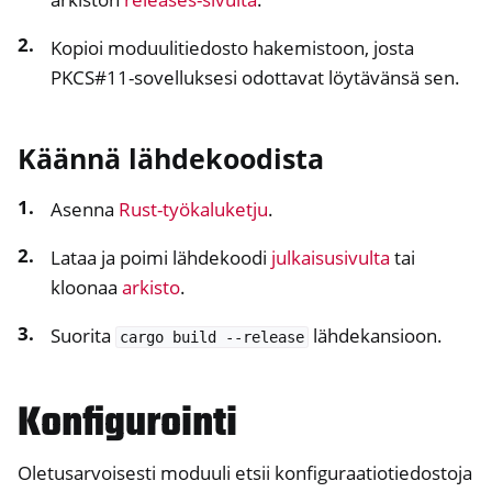
Kopioi moduulitiedosto hakemistoon, josta
PKCS#11-sovelluksesi odottavat löytävänsä sen.
Käännä lähdekoodista
Asenna
Rust-työkaluketju
.
Lataa ja poimi lähdekoodi
julkaisusivulta
tai
kloonaa
arkisto
.
Suorita
lähdekansioon.
cargo
build
--release
ggle navigation of Container
ggle navigation of Compatible Software
Konfigurointi
ggle navigation of NitroWall
ggle navigation of NitroWall NW750
Oletusarvoisesti moduuli etsii konfiguraatiotiedostoja
ggle navigation of Ohjelmisto