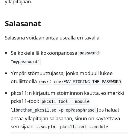
ylläpitäjään.
Salasanat
Salasana voidaan antaa usealla eri tavalla:
Selkokielellä kokoonpanossa
password:
"mypassword"
Ympäristömuuttujassa, jonka moduuli lukee
etuliitteellä
:
env:
env:ENV_STORING_THE_PASSWORD
pkcs11:n kirjautumistoiminnon kautta, esimerkki
pcks11-tool:
pkcs11-tool
--module
Jos haluat
libnethsm_pkcs11.so
-p
opPassphrase
antaa ylläpitäjän salasanan, sinun on käytettävä
sen sijaan
:
--so-pin
pkcs11-tool
--module