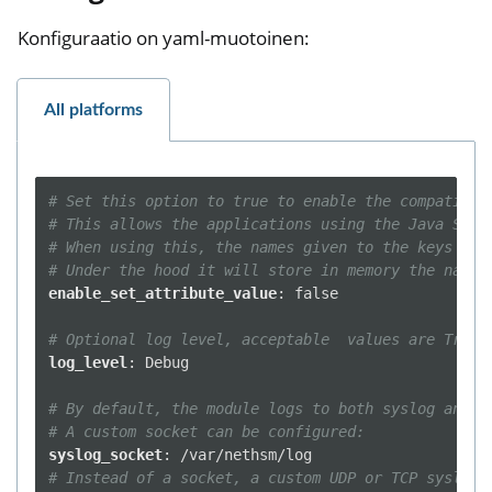
Konfiguraatio on yaml-muotoinen:
All platforms
# Set this option to true to enable the compatibil
# This allows the applications using the Java Sun 
# When using this, the names given to the keys wil
# Under the hood it will store in memory the name 
enable_set_attribute_value
:
false
# Optional log level, acceptable  values are Trace
log_level
:
Debug
# By default, the module logs to both syslog and s
# A custom socket can be configured:
syslog_socket
:
/var/nethsm/log
# Instead of a socket, a custom UDP or TCP syslog 