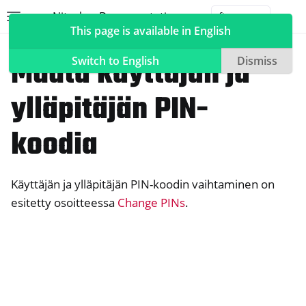
Nitrokey Documentation
Toggle site navigation sidebar
Togg
This page is available in English
NitroPad, NitroPC
Muuta käyttäjän ja
Switch to English
Dismiss
ylläpitäjän PIN-
ggle navigation of Nitrokeys
koodia
ggle navigation of NitroPad, NitroPC
ggle navigation of Ubuntu
Käyttäjän ja ylläpitäjän PIN-koodin vaihtaminen on
ggle navigation of QubesOS
esitetty osoitteessa
Change PINs
.
ggle navigation of Heads