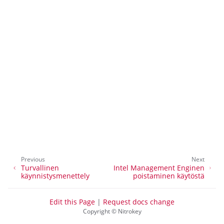
ggle navigation of NitroPhone, NitroTablet
ggle navigation of NextBox
ggle navigation of NetHSM
ggle navigation of NitroWall
ggle navigation of NitroWall NW750
Previous
Next
Turvallinen
Intel Management Enginen
ggle navigation of Ohjelmisto
käynnistysmenettely
poistaminen käytöstä
Edit this Page
|
Request docs change
Copyright © Nitrokey