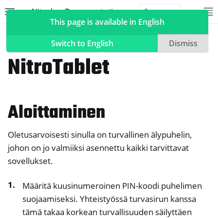
Nitrokey Documentation
Toggle site navigation sidebar
To
Toggle 
This page is available in English
NitroPhone,
Switch to English
Dismiss
NitroTablet
ggle navigation of Nitrokeys
Aloittaminen
ggle navigation of NitroPad, NitroPC
ggle navigation of NitroPhone, NitroTablet
Oletusarvoisesti sinulla on turvallinen älypuhelin,
johon on jo valmiiksi asennettu kaikki tarvittavat
sovellukset.
ggle navigation of Headwind MDM (HMDM)
Määritä kuusinumeroinen PIN-koodi puhelimen
suojaamiseksi. Yhteistyössä turvasirun kanssa
tämä takaa korkean turvallisuuden säilyttäen