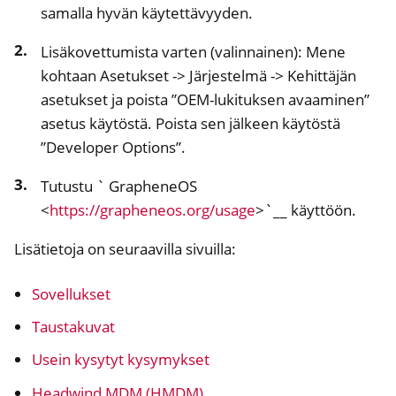
ggle navigation of NextBox
samalla hyvän käytettävyyden.
ggle navigation of NetHSM
Lisäkovettumista varten (valinnainen): Mene
ggle navigation of NitroWall
kohtaan Asetukset -> Järjestelmä -> Kehittäjän
ggle navigation of NitroWall NW750
asetukset ja poista ”OEM-lukituksen avaaminen”
asetus käytöstä. Poista sen jälkeen käytöstä
ggle navigation of Ohjelmisto
”Developer Options”.
Tutustu ` GrapheneOS
<
https://grapheneos.org/usage
>`__ käyttöön.
Lisätietoja on seuraavilla sivuilla:
Sovellukset
Taustakuvat
Usein kysytyt kysymykset
Headwind MDM (HMDM)