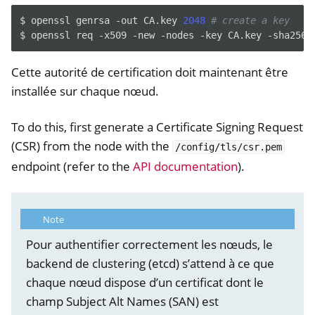
$
openssl
genrsa
-out
CA.key
2048
# create a key
$
openssl
req
-x509
-new
-nodes
-key
CA.key
-sha256
Cette autorité de certification doit maintenant être
installée sur chaque nœud.
To do this, first generate a Certificate Signing Request
(CSR) from the node with the
/config/tls/csr.pem
endpoint (refer to the
API documentation
).
Note
Pour authentifier correctement les nœuds, le
backend de clustering (etcd) s’attend à ce que
chaque nœud dispose d’un certificat dont le
champ Subject Alt Names (SAN) est