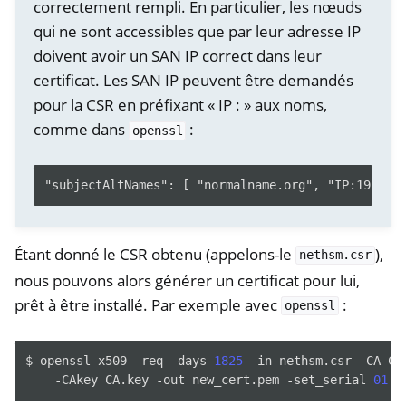
correctement rempli. En particulier, les nœuds
qui ne sont accessibles que par leur adresse IP
doivent avoir un SAN IP correct dans leur
certificat. Les SAN IP peuvent être demandés
pour la CSR en préfixant « IP : » aux noms,
comme dans
:
openssl
Étant donné le CSR obtenu (appelons-le
),
nethsm.csr
nous pouvons alors générer un certificat pour lui,
prêt à être installé. Par exemple avec
:
openssl
$
openssl
x509
-req
-days
1825
-in
nethsm.csr
-CA
CA
-CAkey
CA.key
-out
new_cert.pem
-set_serial
01