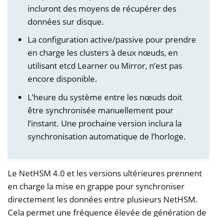
incluront des moyens de récupérer des
données sur disque.
La configuration active/passive pour prendre
en charge les clusters à deux nœuds, en
utilisant etcd Learner ou Mirror, n’est pas
encore disponible.
L’heure du système entre les nœuds doit
être synchronisée manuellement pour
l’instant. Une prochaine version inclura la
synchronisation automatique de l’horloge.
ggle navigation of Container
ggle navigation of Compatible Software
Le NetHSM 4.0 et les versions ultérieures prennent
ggle navigation of NitroWall
en charge la mise en grappe pour synchroniser
ggle navigation of NitroWall NW750
directement les données entre plusieurs NetHSM.
ggle navigation of Logiciel
Cela permet une fréquence élevée de génération de