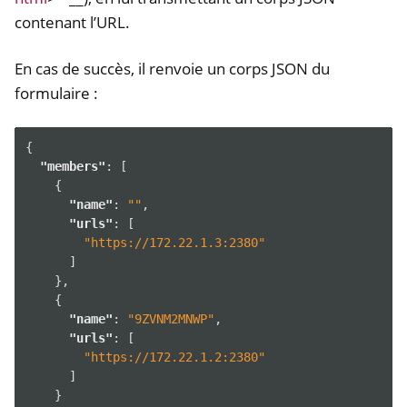
contenant l’URL.
En cas de succès, il renvoie un corps JSON du
formulaire :
{
"members"
:
[
{
"name"
:
""
,
"urls"
:
[
"https://172.22.1.3:2380"
]
},
{
"name"
:
"9ZVNM2MNWP"
,
"urls"
:
[
"https://172.22.1.2:2380"
]
}