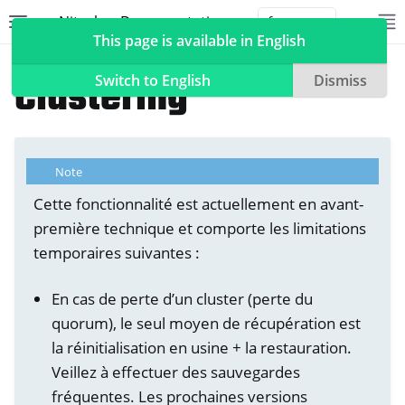
Nitrokey Documentation
Toggle site navigation sidebar
To
Toggle 
This page is available in English
NetHSM
Clustering
Switch to English
Dismiss
ggle navigation of Nitrokeys
Note
ggle navigation of NitroPad, NitroPC
Cette fonctionnalité est actuellement en avant-
première technique et comporte les limitations
ggle navigation of NitroPhone, NitroTablet
temporaires suivantes :
ggle navigation of NextBox
ggle navigation of NetHSM
En cas de perte d’un cluster (perte du
quorum), le seul moyen de récupération est
la réinitialisation en usine + la restauration.
Veillez à effectuer des sauvegardes
fréquentes. Les prochaines versions