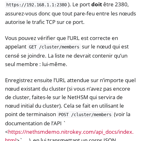
). Le port
doit
être 2380,
https://192.168.1.1:2380
assurez-vous donc que tout pare-feu entre les nœuds
autorise le trafic TCP sur ce port.
Vous pouvez vérifier que l’URL est correcte en
appelant
sur le nœud qui est
GET
/cluster/members
censé se joindre. La liste ne devrait contenir qu’un
seul membre : lui-même.
Enregistrez ensuite l’URL attendue sur n’importe quel
nœud existant du cluster (si vous n’avez pas encore
de cluster, faites-le sur le NetHSM qui servira de
nœud initial du cluster). Cela se fait en utilisant le
point de terminaison
(voir la
POST
/cluster/members
documentation de l’API `
<
https://nethsmdemo.nitrokey.com/api_docs/index.
html
>` __), en lui transmettant un corps JSON