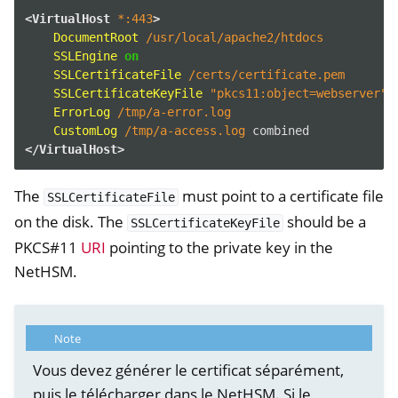
<VirtualHost
*:443
>
DocumentRoot
/usr/local/apache2/htdocs
SSLEngine
on
SSLCertificateFile
/certs/certificate.pem
SSLCertificateKeyFile
"pkcs11:object=webserver"
ErrorLog
/tmp/a-error.log
CustomLog
/tmp/a-access.log
</VirtualHost>
ggle navigation of NitroWall
The
must point to a certificate file
SSLCertificateFile
ggle navigation of NitroWall NW750
on the disk. The
should be a
SSLCertificateKeyFile
ggle navigation of Logiciel
PKCS#11
URI
pointing to the private key in the
NetHSM.
Note
Vous devez générer le certificat séparément,
puis le télécharger dans le NetHSM. Si le