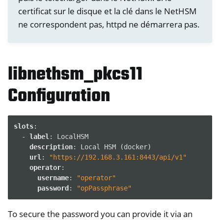
certificat sur le disque et la clé dans le NetHSM
ne correspondent pas, httpd ne démarrera pas.
libnethsm_pkcs11
Configuration
slots
:
-
label
:
LocalHSM
description
:
Local HSM (docker)
url
:
"https://192.168.3.161:8443/api/v1"
operator
:
username
:
"operator"
password
:
"opPassphrase"
To secure the password you can provide it via an