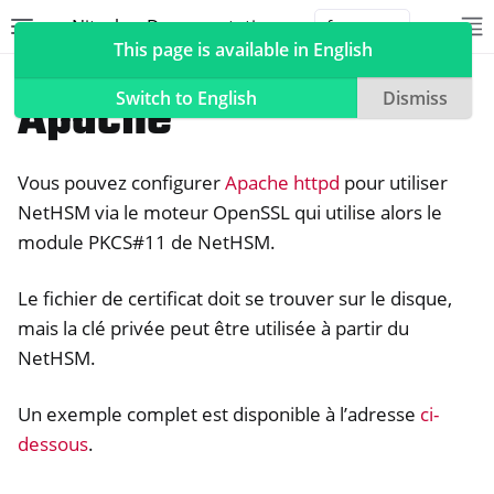
Nitrokey Documentation
Toggle site navigation sidebar
To
Toggle 
This page is available in English
NetHSM
Compatible Software
Apache
Switch to English
Dismiss
Vous pouvez configurer
Apache httpd
pour utiliser
ggle navigation of Nitrokeys
NetHSM via le moteur OpenSSL qui utilise alors le
module PKCS#11 de NetHSM.
ggle navigation of NitroPad, NitroPC
ggle navigation of NitroPhone, NitroTablet
Le fichier de certificat doit se trouver sur le disque,
ggle navigation of NextBox
mais la clé privée peut être utilisée à partir du
ggle navigation of NetHSM
NetHSM.
Un exemple complet est disponible à l’adresse
ci-
dessous
.