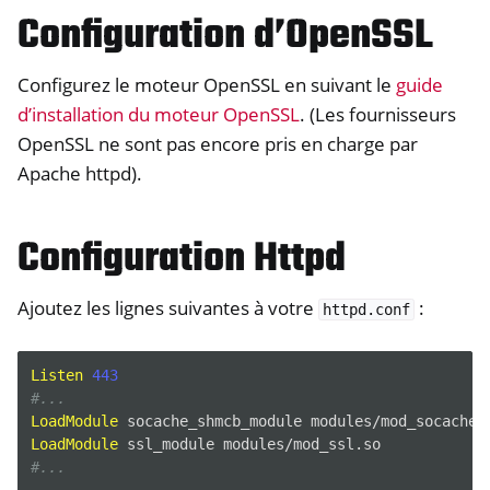
Configuration d’OpenSSL
Configurez le moteur OpenSSL en suivant le
guide
d’installation du moteur OpenSSL
. (Les fournisseurs
OpenSSL ne sont pas encore pris en charge par
Apache httpd).
Configuration Httpd
Ajoutez les lignes suivantes à votre
:
httpd.conf
ggle navigation of Container
ggle navigation of Compatible Software
Listen
443
#...
LoadModule
socache_shmcb_module
LoadModule
ssl_module
#...