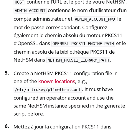
contienne l’URL et le port de votre NetHSM,
HOST
contienne le nom d’utilisateur d’un
ADMIN_ACCOUNT
compte administrateur et
le
ADMIN_ACCOUNT_PWD
mot de passe correspondant. Configurez
également le chemin absolu du moteur PKCS11
d’OpenSSL dans
et le
OPENSSL_PKCS11_ENGINE_PATH
chemin absolu de la bibliothèque PKCS11 de
NetHSM dans
.
NETHSM_PKCS11_LIBRARY_PATH
Create a NetHSM PKCS11 configuration file in
one of the
known locations
, e.g.,
. It must have
/etc/nitrokey/p11nethsm.conf
configured an operator account and use the
same NetHSM instance specified in the generate
script before.
Mettez à jour la configuration PKCS11 dans