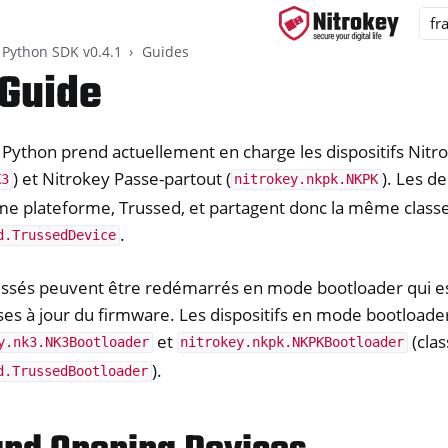
 Python SDK v0.4.1
Guides
Guide
Python prend actuellement en charge les dispositifs Nitr
ys
) et Nitrokey Passe-partout (
). Les d
K3
nitrokey.nkpk.NKPK
d, NitroPC
me plateforme, Trussed, et partagent donc la même class
one, NitroTablet
.
d.TrussedDevice
x
ussés peuvent être redémarrés en mode bootloader qui est
M
ses à jour du firmware. Les dispositifs en mode bootloade
ll
et
(cla
y.nk3.NK3Bootloader
nitrokey.nkpk.NKPKBootloader
all NW750
).
d.TrussedBootloader
y App 2