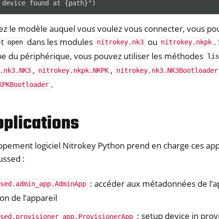
ez le modèle auquel vous voulez vous connecter, vous pouv
t
dans les modules
ou
.
open
nitrokey.nk3
nitrokey.nkpk
pe du périphérique, vous pouvez utiliser les méthodes
lis
,
,
.nk3.NK3
nitrokey.nkpk.NKPK
nitrokey.nk3.NK3Bootloader
.
KPKBootloader
pplications
ppement logiciel Nitrokey Python prend en charge ces app
russed :
: accéder aux métadonnées de l’app
ssed.admin_app.AdminApp
on de l’appareil
: setup device in pro
ssed.provisioner_app.ProvisionerApp