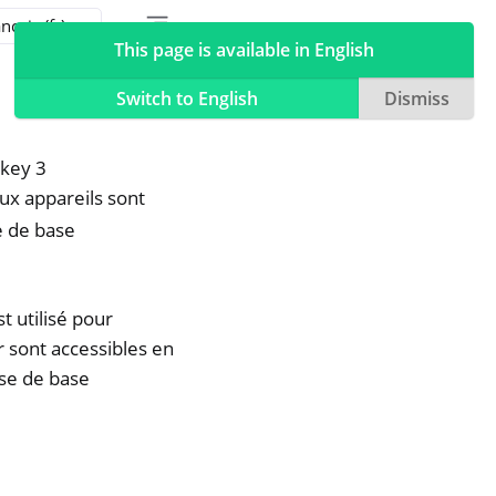
Toggle table of contents sidebar
Toggle Light / Dark / Auto color theme
This page is available in English
Switch to English
Dismiss
okey 3
eux appareils sont
e de base
 utilisé pour
r sont accessibles en
sse de base