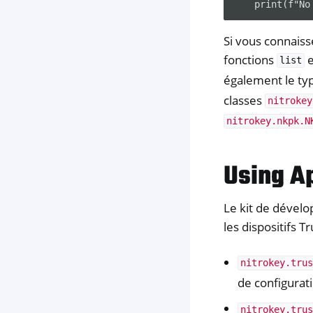
Si vous connaiss
fonctions
e
list
également le ty
classes
nitrokey
nitrokey.nkpk.N
Using A
Le kit de dévelo
les dispositifs T
nitrokey.tru
de configurati
nitrokey.tru