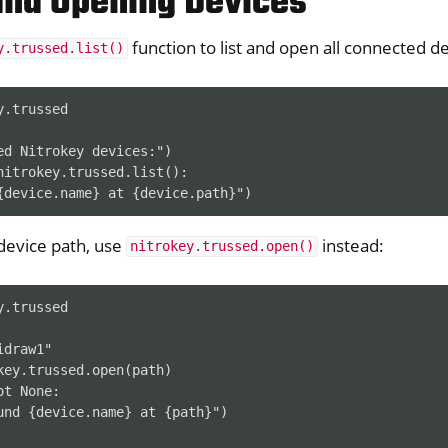
 and Opening Devices
function to list and open all connected de
y.trussed.list()
y Python SDK v0.4.1
.trussed

ed Nitrokey devices:")

erence
nitrokey.trussed.list():

device path, use
instead:
nitrokey.trussed.open()
.trussed

draw1"

key.trussed.open(path)

t None:

und {device.name} at {path}")
