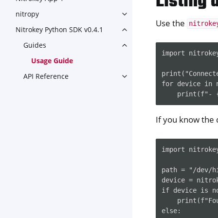
Listing
nitropy
Toggle navigation of nitropy
Use the
nitroke
Nitrokey Python SDK v0.4.1
Toggle navigation of Nitroke
Guides
Toggle navigation of Guides
import nitrokey
Usage Guide
print("Connect
API Reference
Toggle navigation of API Ref
for device in 
If you know the 
import nitrokey
path = "/dev/hi
device = nitro
if device is no
    print(f"Fo
else:
