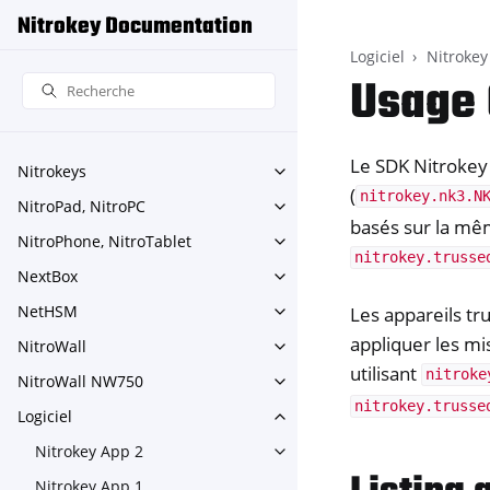
Nitrokey Documentation
Logiciel
Nitrokey
Usage 
Le SDK Nitrokey 
Nitrokeys
Toggle navigation of Nitroke
(
nitrokey.nk3.N
NitroPad, NitroPC
Toggle navigation of NitroPa
basés sur la mê
NitroPhone, NitroTablet
Toggle navigation of NitroPh
nitrokey.trusse
NextBox
Toggle navigation of NextBo
NetHSM
Les appareils tr
Toggle navigation of NetHS
appliquer les mi
NitroWall
Toggle navigation of NitroWa
utilisant
nitroke
NitroWall NW750
Toggle navigation of NitroW
nitrokey.trusse
Logiciel
Toggle navigation of Logiciel
Nitrokey App 2
Toggle navigation of Nitroke
Nitrokey App 1