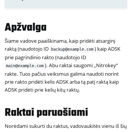
ggle navigation of Prisijungimas prie darbalaukio
Apžvalga
ggle navigation of SSH
ggle navigation of Kietojo disko šifravimas
Šiame vadove paaiškinama, kaip pridėti atsarginį
raktą (naudotojo ID
) kaip ADSK
backup@example.com
prie pagrindinio rakto (naudotojo ID
). Abu raktai saugomi „Nitrokey“
main@example.com
rakte. Tuos pačius veiksmus galima naudoti norint
prie rakto pridėti kelis ADSK arba tą patį raktą kaip
ADSK pridėti prie kelių kitų raktų.
Raktai paruošiami
Norėdami sukurti du raktus, vadovaukitės vienu iš šių