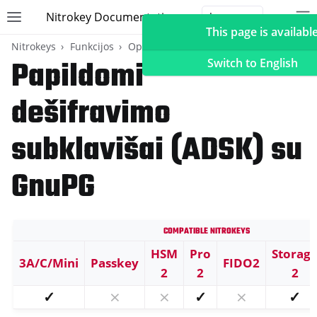
Nitrokey Documentation
Toggle site navigation sidebar
To
Toggle 
This page is available
Nitrokeys
Funkcijos
OpenPGP card
Papildomi
Switch to English
dešifravimo
ggle navigation of Nitrokeys
subklavišai (ADSK) su
ggle navigation of Funkcijos
GnuPG
ggle navigation of FIDO2
ggle navigation of U2F
ggle navigation of TOTP
Compatible Nitrokeys
ggle navigation of OpenPGP card
HSM
Pro
Storag
3A/C/Mini
Passkey
FIDO2
2
2
2
✓
⨯
⨯
✓
⨯
✓