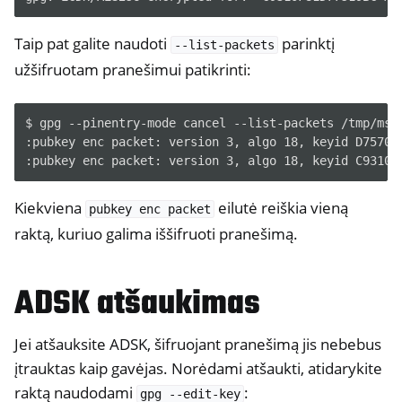
Taip pat galite naudoti
parinktį
--list-packets
užšifruotam pranešimui patikrinti:
$ gpg --pinentry-mode cancel --list-packets /tmp/msg.
:pubkey enc packet: version 3, algo 18, keyid D75708B
Kiekviena
eilutė reiškia vieną
pubkey
enc
packet
raktą, kuriuo galima iššifruoti pranešimą.
ADSK atšaukimas
Jei atšauksite ADSK, šifruojant pranešimą jis nebebus
įtrauktas kaip gavėjas. Norėdami atšaukti, atidarykite
raktą naudodami
:
gpg
--edit-key