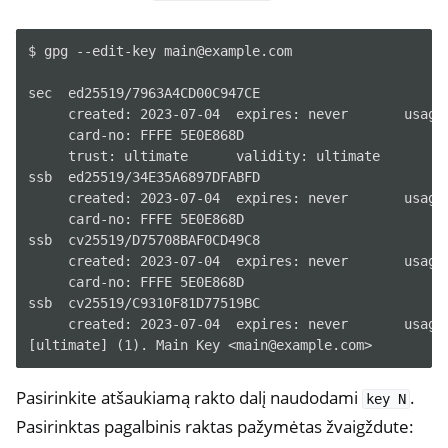
$ gpg --edit-key main@example.com

sec  ed25519/7963A4CD00C947CE

     created: 2023-07-04  expires: never       usage:
     card-no: FFFE 5E0E868D

     trust: ultimate      validity: ultimate

ssb  ed25519/34E35A6897DFABFD

     created: 2023-07-04  expires: never       usage:
     card-no: FFFE 5E0E868D

ssb  cv25519/D75708BAF0CD49C8

     created: 2023-07-04  expires: never       usage:
     card-no: FFFE 5E0E868D

ssb  cv25519/C9310F81D77519BC

     created: 2023-07-04  expires: never       usage:
Pasirinkite atšaukiamą rakto dalį naudodami
.
key
N
Pasirinktas pagalbinis raktas pažymėtas žvaigždute: