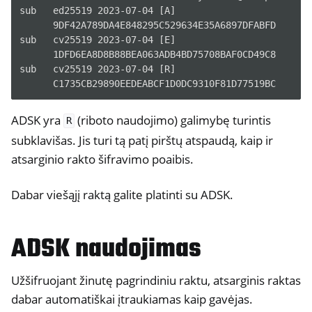
sub   ed25519 2023-07-04 [A]

      9DF42A789DA4E848295C529634E35A6897DFABFD

sub   cv25519 2023-07-04 [E]

      1DFD6EA8D8B88BEA063ADB4BD75708BAF0CD49C8

sub   cv25519 2023-07-04 [R]

ADSK yra
(riboto naudojimo) galimybę turintis
R
subklavišas. Jis turi tą patį pirštų atspaudą, kaip ir
atsarginio rakto šifravimo poaibis.
Dabar viešąjį raktą galite platinti su ADSK.
ADSK naudojimas
Užšifruojant žinutę pagrindiniu raktu, atsarginis raktas
dabar automatiškai įtraukiamas kaip gavėjas.