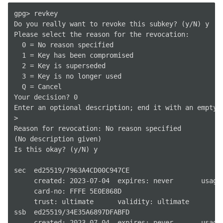
gpg> revkey

Do you really want to revoke this subkey? (y/N) y

Please select the reason for the revocation:

  0 = No reason specified

  1 = Key has been compromised

  2 = Key is superseded

  3 = Key is no longer used

  Q = Cancel

Your decision? 0

Enter an optional description; end it with an empty l
>

Reason for revocation: No reason specified

(No description given)

Is this okay? (y/N) y

sec  ed25519/7963A4CD00C947CE

     created: 2023-07-04  expires: never       usage:
     card-no: FFFE 5E0E868D

     trust: ultimate      validity: ultimate

ssb  ed25519/34E35A6897DFABFD

     created: 2023-07-04  expires: never       usage: