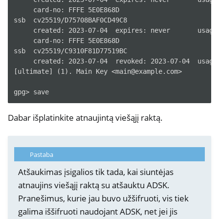
     card-no: FFFE 5E0E868D

ssb  cv25519/D75708BAF0CD49C8

     created: 2023-07-04  expires: never       usage:
     card-no: FFFE 5E0E868D

ssb  cv25519/C9310F81D77519BC

     created: 2023-07-04  revoked: 2023-07-04  usage:
[ultimate] (1). Main Key <main@example.com>

Dabar išplatinkite atnaujintą viešąjį raktą.
Pastaba
Atšaukimas įsigalios tik tada, kai siuntėjas
atnaujins viešąjį raktą su atšauktu ADSK.
Pranešimus, kurie jau buvo užšifruoti, vis tiek
galima iššifruoti naudojant ADSK, net jei jis