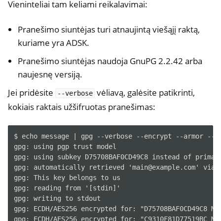
Vieninteliai tam keliami reikalavimai:
Pranešimo siuntėjas turi atnaujintą viešąjį raktą,
kuriame yra ADSK.
Pranešimo siuntėjas naudoja GnuPG 2.2.42 arba
naujesnę versiją.
Jei pridėsite
vėliavą, galėsite patikrinti,
--verbose
kokiais raktais užšifruotas pranešimas:
$ echo message | gpg --verbose --encrypt --armor --re
gpg: using pgp trust model

gpg: using subkey D75708BAF0CD49C8 instead of primary
gpg: automatically retrieved 'main@example.com' via L
gpg: This key belongs to us

gpg: reading from '[stdin]'

gpg: writing to stdout

gpg: ECDH/AES256 encrypted for: "D75708BAF0CD49C8 Mai