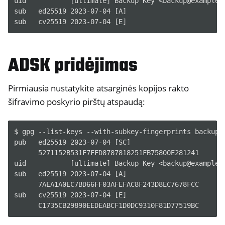
uid           [ultimate] Backup Key <backup@example.c
ggle navigation of NextBox
sub   ed25519 2023-07-04 [A]

ggle navigation of NetHSM
ggle navigation of NitroWall
ggle navigation of NitroWall NW750
ADSK pridėjimas
ggle navigation of Programinė įranga
Pirmiausia nustatykite atsarginės kopijos rakto
šifravimo poskyrio pirštų atspaudą:
$ gpg --list-keys --with-subkey-fingerprints backup@e
pub   ed25519 2023-07-04 [SC]

      5271152B531F7FFD8787818251FB75800E281241

uid           [ultimate] Backup Key <backup@example.c
sub   ed25519 2023-07-04 [A]

      7AEA1A0EC7BD66FF03AFEFAC8F243D8EC7678FCC

sub   cv25519 2023-07-04 [E]
