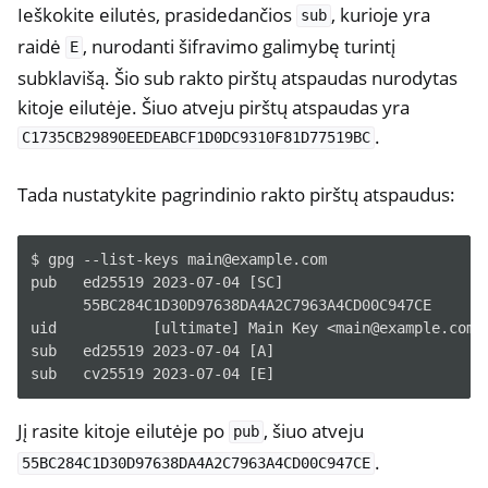
Ieškokite eilutės, prasidedančios
, kurioje yra
sub
raidė
, nurodanti šifravimo galimybę turintį
E
subklavišą. Šio sub rakto pirštų atspaudas nurodytas
kitoje eilutėje. Šiuo atveju pirštų atspaudas yra
.
C1735CB29890EEDEABCF1D0DC9310F81D77519BC
Tada nustatykite pagrindinio rakto pirštų atspaudus:
$ gpg --list-keys main@example.com

pub   ed25519 2023-07-04 [SC]

      55BC284C1D30D97638DA4A2C7963A4CD00C947CE

uid           [ultimate] Main Key <main@example.com>

sub   ed25519 2023-07-04 [A]

Jį rasite kitoje eilutėje po
, šiuo atveju
pub
.
55BC284C1D30D97638DA4A2C7963A4CD00C947CE