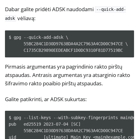
Dabar galite pridėti ADSK naudodami
--quick-add-
vėliavą:
adsk
$ gpg --quick-add-adsk \

      55BC284C1D30D97638DA4A2C7963A4CD00C947CE \

Pirmasis argumentas yra pagrindinio rakto pirštų
atspaudas. Antrasis argumentas yra atsarginio rakto
šifravimo rakto poaibio pirštų atspaudas.
Galite patikrinti, ar ADSK sukurtas:
$ gpg --list-keys --with-subkey-fingerprints main@exa
pub   ed25519 2023-07-04 [SC]

      55BC284C1D30D97638DA4A2C7963A4CD00C947CE

uid           [ultimate] Main Key <main@example.com>
