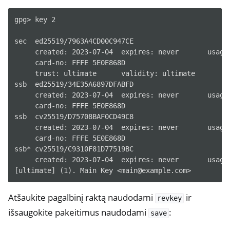
gpg> key 2

sec  ed25519/7963A4CD00C947CE

     created: 2023-07-04  expires: never       usage:
     card-no: FFFE 5E0E868D

     trust: ultimate      validity: ultimate

ssb  ed25519/34E35A6897DFABFD

     created: 2023-07-04  expires: never       usage:
     card-no: FFFE 5E0E868D

ssb  cv25519/D75708BAF0CD49C8

     created: 2023-07-04  expires: never       usage:
     card-no: FFFE 5E0E868D

ssb* cv25519/C9310F81D77519BC

     created: 2023-07-04  expires: never       usage:
Atšaukite pagalbinį raktą naudodami
ir
revkey
išsaugokite pakeitimus naudodami
:
save