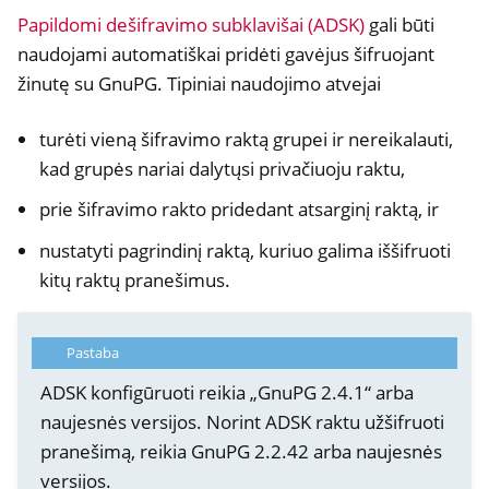
Papildomi dešifravimo subklavišai (ADSK)
gali būti
naudojami automatiškai pridėti gavėjus šifruojant
žinutę su GnuPG. Tipiniai naudojimo atvejai
turėti vieną šifravimo raktą grupei ir nereikalauti,
kad grupės nariai dalytųsi privačiuoju raktu,
prie šifravimo rakto pridedant atsarginį raktą, ir
nustatyti pagrindinį raktą, kuriuo galima iššifruoti
kitų raktų pranešimus.
ggle navigation of OpenVPN
Pastaba
ADSK konfigūruoti reikia „GnuPG 2.4.1“ arba
naujesnės versijos. Norint ADSK raktu užšifruoti
pranešimą, reikia GnuPG 2.2.42 arba naujesnės
versijos.