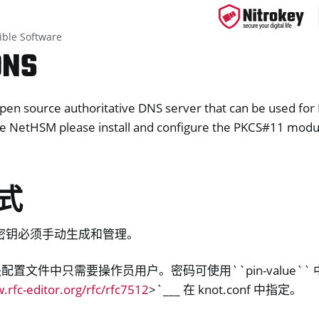
ble Software
NS
open source authoritative DNS server that can be used fo
ys
e NetHSM please install and configure the PKCS#11 modu
d, NitroPC
one, NitroTablet
x
式
M
密钥必须手动生成和管理。
模块配置文件中只需要操作员用户。密码可使用``pin-value`` 中
.rfc-editor.org/rfc/rfc7512
>`___ 在 knot.conf 中指定。