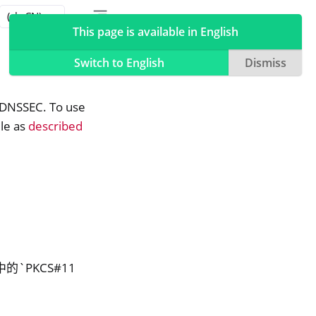
Toggle table of contents sidebar
Toggle Light / Dark / Auto color theme
This page is available in English
Switch to English
Dismiss
r DNSSEC. To use
le as
described
的`PKCS#11