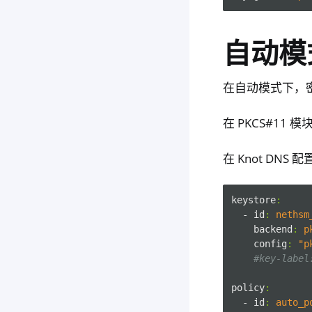
自动模
在自动模式下，密钥
在 PKCS#1
在 Knot DNS 配
keystore
:
- id
:
nethsm
backend
:
p
config
:
"p
#key-label
policy
:
- id
:
auto_p