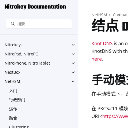
Nitrokey Documentation
NetHSM
Compati
结点 D
Knot DNS
is an 
Nitrokeys
Toggle navigation of Nitroke
KnotDNS with th
NitroPad, NitroPC
Toggle navigation of NitroPa
here
.
NitroPhone, NitroTablet
Toggle navigation of NitroPh
NextBox
Toggle navigation of NextBo
手动模
NetHSM
Toggle navigation of NetHS
入门
在手动模式下，
行政部门
在 PKCS#11 
运作
URI<
https://www
融合
Clustering