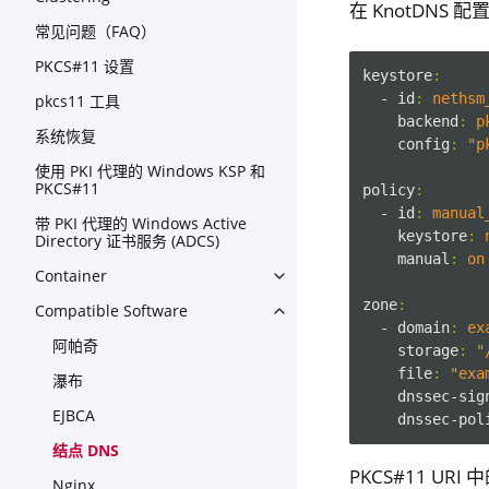
在 KnotDNS 配
常见问题（FAQ）
PKCS#11 设置
keystore
:
- id
:
nethsm
pkcs11 工具
backend
:
p
系统恢复
config
:
"p
使用 PKI 代理的 Windows KSP 和
PKCS#11
policy
:
- id
:
manual
带 PKI 代理的 Windows Active
keystore
:
Directory 证书服务 (ADCS)
manual
:
on
Container
Toggle navigation of Contain
zone
:
Compatible Software
Toggle navigation of Compat
- domain
:
ex
阿帕奇
storage
:
"
file
:
"exa
瀑布
dnssec-sig
EJBCA
dnssec-pol
结点 DNS
PKCS#11 URI
Nginx