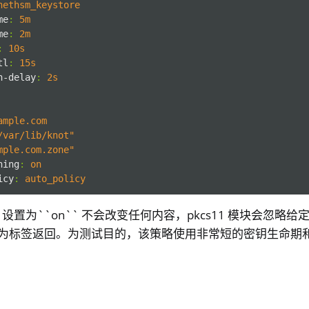
nethsm_keystore
me
:
5m
me
:
2m
:
10s
tl
:
15s
n-delay
:
2s
ample.com
/var/lib/knot"
mple.com.zone"
ning
:
on
icy
:
auto_policy
bel`` 设置为``on`` 不会改变任何内容，pkcs11 模块会
 作为标签返回。为测试目的，该策略使用非常短的密钥生命期和 