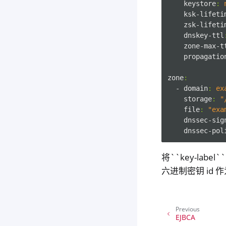
keystore
:
ksk-lifeti
zsk-lifeti
dnskey-ttl
zone-max-t
propagatio
zone
:
- domain
:
ex
storage
:
"
file
:
"exa
dnssec-sig
dnssec-pol
将``key-la
六进制密钥 id
Previous
EJBCA