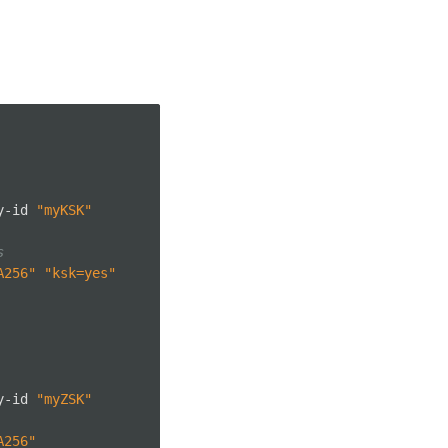
y-id
"myKSK"
s
A256"
"ksk=yes"
y-id
"myZSK"
A256"