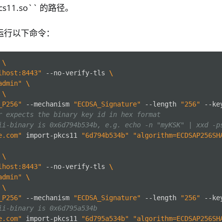
pkcs11.so`` 的路径。
运行以下命令：
\
lhost:8443"
--no-verify-tls
\
ll
admin"
\
\
all NW750
_P256"
--mechanism
"ECDSA_Signature"
--length
"256"
--ke
r expects the binary key id in hex format
ii-binary is 0x6d794b534b, e.g. echo -n "myKSK" | xxd -p
e.com"
import-pkcs11
"6d794b534b"
"algorithm=ECDSAP256SH
\
lhost:8443"
--no-verify-tls
\
admin"
\
\
_P256"
--mechanism
"ECDSA_Signature"
--length
"256"
--ke
ii-binary is 0x6d795a534b
e.com"
import-pkcs11
"6d795a534b"
"algorithm=ECDSAP256SH