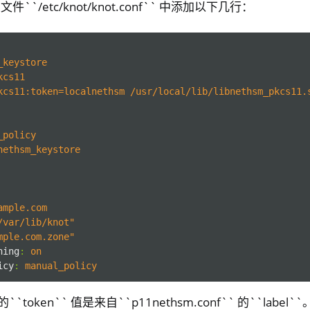
置文件``/etc/knot/knot.conf`` 中添加以下几行：
_keystore
kcs11
kcs11:token=localnethsm /usr/local/lib/libnethsm_pkcs11.
_policy
nethsm_keystore
er
ible Software
ample.com
/var/lib/knot"
mple.com.zone"
ning
:
on
icy
:
manual_policy
 中的``token`` 值是来自``p11nethsm.conf`` 的``lab