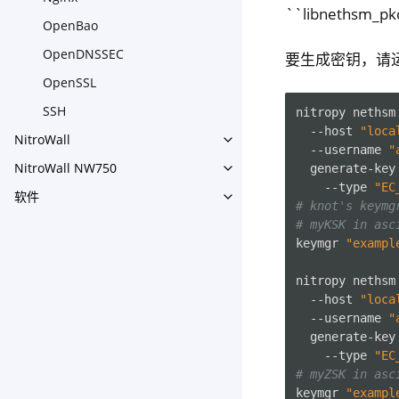
``libnethsm_
OpenBao
OpenDNSSEC
要生成密钥，请
OpenSSL
SSH
nitropy
nethsm
--host
"loca
NitroWall
Toggle navigation of NitroWa
--username
"
NitroWall NW750
generate-key
Toggle navigation of NitroW
--type
"EC
软件
Toggle navigation of 软件
# knot's keymg
# myKSK in asc
keymgr
"exampl
nitropy
nethsm
--host
"loca
--username
"
generate-key
--type
"EC
# myZSK in asc
keymgr
"exampl