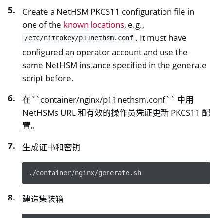
Create a NetHSM PKCS11 configuration file in
one of the
known locations
, e.g.,
. It must have
/etc/nitrokey/p11nethsm.conf
configured an operator account and use the
same NetHSM instance specified in the generate
script before.
在``container/nginx/p11nethsm.conf`` 中用
NetHSMs URL 和有效的操作员凭证更新 PKCS11 配
置。
生成证书和密钥
./container/nginx/generate.sh
建造集装箱