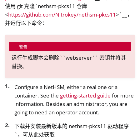
使用 git 克隆`nethsm-pkcs11 仓库
<
https://github.com/Nitrokey/nethsm-pkcs11
>`__，
并运行以下命令：
警告
运行生成脚本会删除``webserver`` 密钥并将其
替换。
Configure a NetHSM, either a real one or a
container. See the
getting-started guide
for more
information. Besides an administrator, you are
going to need an operator account.
下载并安装最新版本的 nethsm-pkcs11 驱动程序
`，可从此处获取