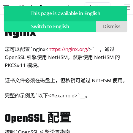
Nitrokey Documentation
Toggle site navigation sidebar
To
Toggle 
This page is available in English
NetHSM
Compatible Software
Nginx
Switch to English
Dismiss
您可以配置`nginx<
https://nginx.org/
>`__，通过
ggle navigation of Nitrokeys
OpenSSL 引擎使用 NetHSM，然后使用 NetHSM 的
PKCS#11 模块。
ggle navigation of NitroPad, NitroPC
ggle navigation of NitroPhone, NitroTablet
证书文件必须在磁盘上，但私钥可通过 NetHSM 使用。
ggle navigation of NextBox
ggle navigation of NetHSM
完整的示例见`以下<#example>`__。
OpenSSL 配置
按照`OpenSSL 引擎设置指南