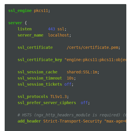
ssl_engine
pkcs11
;
server
{
listen
443
ssl
;
server_name
localhost
;
ssl_certificate
/certs/certificate.pem
;
ggle navigation of NitroWall
ssl_certificate_key
"engine:pkcs11:pkcs11:object
ggle navigation of NitroWall NW750
ssl_session_cache
shared:SSL:1m
;
ggle navigation of 软件
ssl_session_timeout
10s
;
ssl_session_tickets
off
;
ssl_protocols
TLSv1.3
;
ssl_prefer_server_ciphers
off
;
# HSTS (ngx_http_headers_module is required) (63
add_header
Strict-Transport-Security
"max-age=63