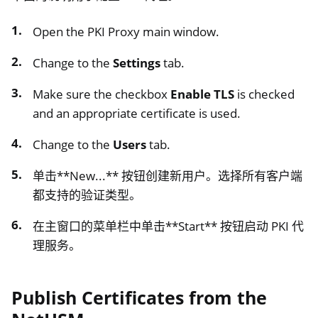
Open the PKI Proxy main window.
Change to the
Settings
tab.
Make sure the checkbox
Enable TLS
is checked
and an appropriate certificate is used.
Change to the
Users
tab.
单击**New...** 按钮创建新用户。选择所有客户端
都支持的验证类型。
在主窗口的菜单栏中单击**Start** 按钮启动 PKI 代
理服务。
Publish Certificates from the