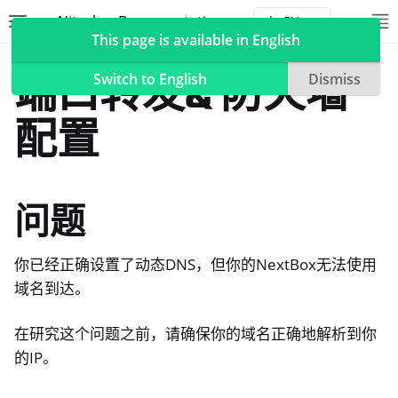
Nitrokey Documentation
Toggle site navigation sidebar
To
Toggle 
This page is available in English
NextBox
管理远程访问
端口转发& 防火墙
Switch to English
Dismiss
配置
ggle navigation of Nitrokeys
ggle navigation of NitroPad, NitroPC
问题
ggle navigation of NitroPhone, NitroTablet
ggle navigation of NextBox
你已经正确设置了动态DNS，但你的NextBox无法使用
域名到达。
在研究这个问题之前，请确保你的域名正确地解析到你
的IP。
ggle navigation of 桌面和手机同步化