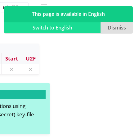
Toggle table of contents sidebar
Toggle Light / Dark / Auto color theme
This page is available in English
Switch to English
Dismiss
Start
U2F
⨯
⨯
tions using
ecret) key-file