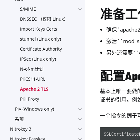
Toggle navigation of HSM
S/MIME
准备工
Toggle navigation of S/MIME
DNSSEC （仅限 Linux）
确保`apach
Import Keys Certs
stunnel (Linux only)
激活``mod_s
Certificate Authority
另外还需要``ope
IPSec (Linux only)
N-of-m计划
配置Ap
PKCS11-URL
Apache 2 TLS
基本上唯一要做的是用
证书的引用。例
PKI Proxy
PIV (Windows only)
Toggle navigation of PIV (Wi
一个指令的例子
杂项
Toggle navigation of 杂项
Nitrokey 3
Toggle navigation of Nitroke
SSLCertificate
Nitrokey Passkey