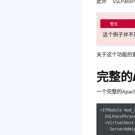
此外``SSLPas
警告
这个例子并不
关于这个功能的更多细
完整的A
一个完整的Apac
<IfModule mod_s
  SSLPassPhras
  <VirtualHost 
    ServerAdmi