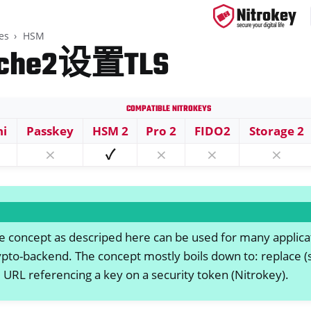
es
HSM
che2设置TLS
Compatible Nitrokeys
ys
ni
Passkey
HSM 2
Pro 2
FIDO2
Storage 2
s
⨯
✓
⨯
⨯
⨯
P card
 concept as descriped here can be used for many applica
ypto-backend. The concept mostly boils down to: replace (s
URL referencing a key on a security token (Nitrokey).