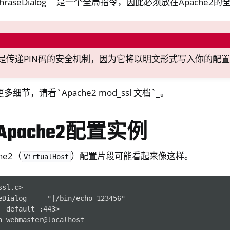
sPhraseDialog``是一个全局指令，因此必须放在Apache
是传递PIN码的安全机制，因为它将以明文形式写入你的配
节，请看`Apache2 mod_ssl 文档`_。
pache2配置实例
he2（
）配置片段可能看起来像这样。
VirtualHost
sl.c>

eDialog     "|/bin/echo 123456"

_default_:443>

n webmaster@localhost
