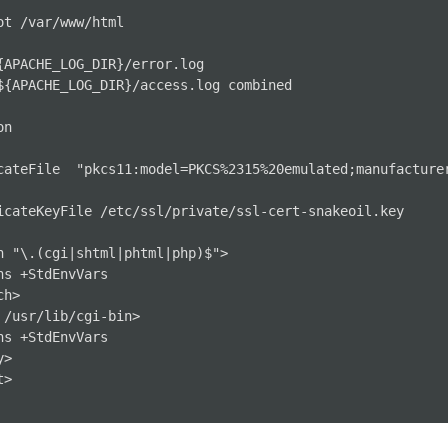
ot /var/www/html

{APACHE_LOG_DIR}/error.log

${APACHE_LOG_DIR}/access.log combined

n

cateFile  "pkcs11:model=PKCS%2315%20emulated;manufacture
icateKeyFile /etc/ssl/private/ssl-cert-snakeoil.key

h "\.(cgi|shtml|phtml|php)$">

s +StdEnvVars

h>

 /usr/lib/cgi-bin>

s +StdEnvVars

>

>
