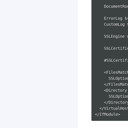
    DocumentRo
    ErrorLog $
    CustomLog 
    SSLEngine o
    SSLCertifi
    #SSLCertif
    <FilesMatc
      SSLOption
    </FilesMatc
    <Directory
      SSLOption
    </Directory
  </VirtualHost