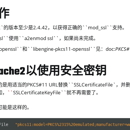
作
e2`的版本至少是2.4.42，以获得正确的``mod_ssl``支持。
sl``使用``a2enmod ssl``，如果尚未完成。
nssl``和``libengine-pkcs11-openssl``见：doc:
PKCS#
ache2以使用安全密钥
适当的PKCS#11 URL替换``SSLCertificateFile
如，
``
SSLCertificateKeyFile``就不再需要了。
ndows only)
可能是这样的。
y 3
File
"pkcs11:model=PKCS%2315%20emulated;manufacturer=w