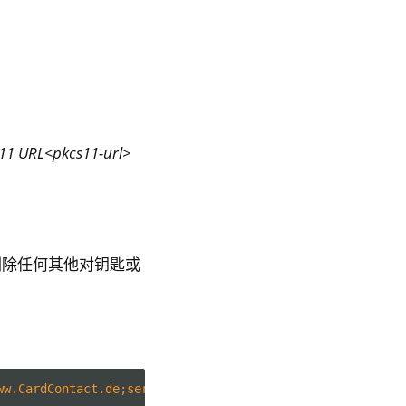
11 URL<pkcs11-url>
`，并删除任何其他对钥匙或
ww.CardContact.de;serial=DENK0123123;token=UserPIN%20%28