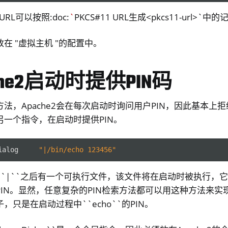
y Passkey
URL可以按照:doc:
`
PKCS#11 URL生成<pkcs11-url>`
y FIDO2
在 "虚拟主机 "的配置中。
ey HSM 2
 Pro 2
che2启动时提供PIN码
 Start
y Storage 2
法，Apache2会在每次启动时询问用户PIN，因此基本上
d, NitroPC
了另一个指令，在启动时提供PIN。
one, NitroTablet
x
ialog
"|/bin/echo 123456"
M
望在``|``之后有一个可执行文件，该文件将在启动时被执行
ll
IN。显然，任意复杂的PIN检索方法都可以用这种方法来实
all NW750
，只是在启动过程中``echo``的PIN。