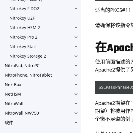
Toggle navigation of Nitroke
Nitrokey FIDO2
适当的PKCS#11 
Toggle navigation of Nitroke
Nitrokey U2F
请确保将该指令放
Nitrokey HSM 2
Toggle navigation of Nitrok
Nitrokey Pro 2
Toggle navigation of Nitrokey
在Apa
Nitrokey Start
Toggle navigation of Nitrokey
Nitrokey Storage 2
Toggle navigation of Nitroke
使用前面描述的方
NitroPad, NitroPC
Toggle navigation of NitroPa
Apache2提供
NitroPhone, NitroTablet
Toggle navigation of NitroPh
NextBox
Toggle navigation of NextBo
SSLPassPhraseD
NetHSM
Toggle navigation of NetHS
Apache2期
NitroWall
Toggle navigation of NitroWa
期望）将被用作P
NitroWall NW750
Toggle navigation of NitroW
个微不足道的例子
软件
Toggle navigation of 软件