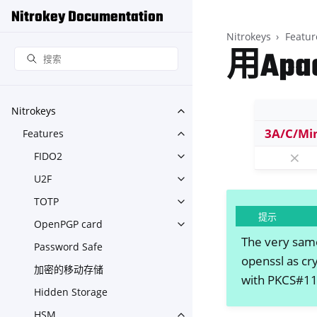
Nitrokey Documentation
Nitrokeys
Featur
用Apa
Nitrokeys
Toggle navigation of Nitroke
3A/C/Mi
Features
Toggle navigation of Feature
⨯
FIDO2
Toggle navigation of FIDO2
U2F
Toggle navigation of U2F
TOTP
Toggle navigation of TOTP
提示
OpenPGP card
Toggle navigation of OpenPG
The very same
Password Safe
openssl as cr
加密的移动存储
with PKCS#11 
Hidden Storage
HSM