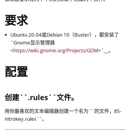
ggle navigation of HSM
要求
ggle navigation of PIV (Windows only)
ggle navigation of 杂项
Ubuntu 20.04或Debian 10（Buster），都安装了
`Gnome显示管理器
<
https://wiki.gnome.org/Projects/GDM
>`__。
ggle navigation of Nitrokey 3
ggle navigation of Nitrokey Passkey
配置
ggle navigation of Nitrokey FIDO2
ggle navigation of Nitrokey HSM 2
创建``.rules``文件。
ggle navigation of Nitrokey Pro 2
ggle navigation of Nitrokey Start
用你最喜欢的文本编辑器创建一个名为``的文件，85-
nitrokey.rules``。
ggle navigation of Nitrokey Storage 2
ggle navigation of NitroPad, NitroPC