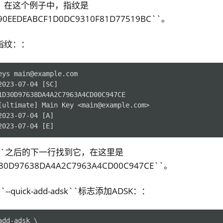
。在这个例子中，指纹是
90EEDEABCF1D0DC9310F81D77519BC``。
指纹：：
eys main@example.com

023-07-04 [SC]

1D30D97638DA4A2C7963A4CD00C947CE

[ultimate] Main Key <main@example.com>

023-07-04 [A]

b``之后的下一行找到它，在这里是
30D97638DA4A2C7963A4CD00C947CE``。
quick-add-adsk``标志添加ADSK：：
dd-adsk \
