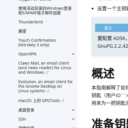
设置一个主钥
使用活动目录的Windows登录
和S/MIME电子邮件加密
Thunderbird
备注
展望
要配置 ADSK
Touch Confirmation
(Nitrokey 3 only)
GnuPG 2.2
OpenVPN
Toggle navigation of OpenV
Claws Mail, an email client
(and news reader) for Linux
概述
and Windows
Evolution, an email client for
the Gnome Desktop on
本指南解释了如何将
Linux systems
钥匙（用户ID``
macOS 上的 GPGTools
用来为一把钥匙添
桌面登录
Toggle navigation of 桌面登
SSH
准备钥
Toggle navigation of SSH