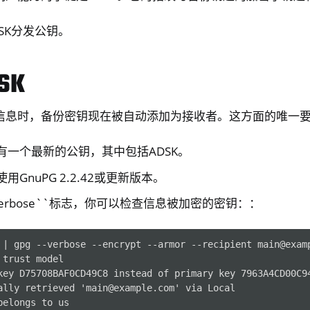
SK分发公钥。
SK
信息时，备份密钥现在被自动添加为接收者。这方面的唯一
有一个最新的公钥，其中包括ADSK。
GnuPG 2.2.42或更新版本。
verbose``标志，你可以检查信息被加密的密钥：：
 | gpg --verbose --encrypt --armor --recipient main@examp
trust model

key D75708BAF0CD49C8 instead of primary key 7963A4CD00C94
ally retrieved 'main@example.com' via Local

elongs to us
