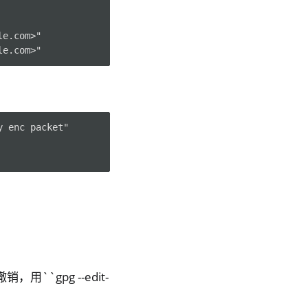
e.com>"

 enc packet"

`gpg --edit-