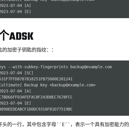
023-07-04 [A]

y FIDO2
ey HSM 2
ADSK
 Pro 2
 Start
匙的加密子钥匙的指纹：：
y Storage 2
d, NitroPC
eys --with-subkey-fingerprints backup@example.com

one, NitroTablet
023-07-04 [SC]

531F7FFD8787818251FB75800E281241

x
[ultimate] Backup Key <backup@example.com>

M
023-07-04 [A]

C7BD66FF03AFEFAC8F243D8EC7678FCC

ll
023-07-04 [E]

all NW750
``开头的一行，其中包含字母``E``，表示一个具有加密能