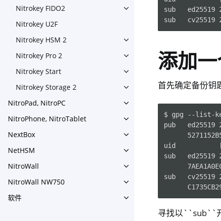
Nitrokey FIDO2
sub   ed25519 2
Toggle navigation of Nitroke
Nitrokey U2F
Nitrokey HSM 2
Toggle navigation of Nitrok
添加一个
Nitrokey Pro 2
Toggle navigation of Nitrokey
Nitrokey Start
Toggle navigation of Nitrokey
首先确定备份钥
Nitrokey Storage 2
Toggle navigation of Nitroke
NitroPad, NitroPC
Toggle navigation of NitroPa
$ gpg --list-k
NitroPhone, NitroTablet
Toggle navigation of NitroPh
pub   ed25519 2
NextBox
      5271152B
Toggle navigation of NextBo
uid           
NetHSM
Toggle navigation of NetHS
sub   ed25519 2
NitroWall
      7AEA1A0E
Toggle navigation of NitroWa
sub   cv25519 2
NitroWall NW750
Toggle navigation of NitroW
软件
Toggle navigation of 软件
寻找以``sub