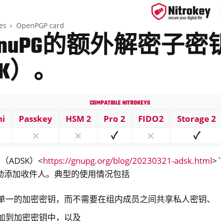
es
OpenPGP card
nuPG的额外解密子密
SK）。
ys
s
Compatible Nitrokeys
ni
Passkey
HSM 2
Pro 2
FIDO2
Storage 2
⨯
⨯
✓
⨯
✓
P card
ADSK）<
https://gnupg.org/blog/20230321-adsk.html
>
动添加收件人。典型的使用情况包括
单一的加密密钥，而不需要在组内成员之间共享私人密钥、
加到加密密钥中，以及