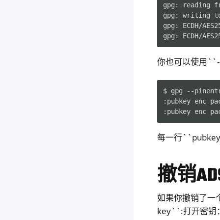
gpg: reading fr
gpg: writing to
gpg: ECDH/AES2
你也可以使用``--
$ gpg --pinent
:pubkey enc pa
每一行``pubke
撤销AD
如果你撤销了一个A
key``:打开密钥