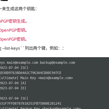
密
一来生成这两个钥匙：
nPGP密钥生成
。
penPGP密钥
。
penPGP密钥
。
 --list-keys``列出两个键，例如：：
eys main@example.com backup@example.com

023-07-04 [SC]

1D30D97638DA4A2C7963A4CD00C947CE

[ultimate] Main Key <main@example.com>

ndows only)
023-07-04 [A]

023-07-04 [E]

023-07-04 [SC]

y 3
531F7FFD8787818251FB75800E281241

y Passkey
[ultimate] Backup Key <backup@example.com>
