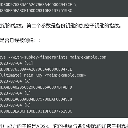
1D30D97638DA4A2C7963A4CD00C947CE \

密钥的指纹。第二个参数是备份钥匙的加密子钥匙的指纹。
K是否已经被创建：：
eys --with-subkey-fingerprints main@example.com

023-07-04 [SC]

1D30D97638DA4A2C7963A4CD00C947CE

[ultimate] Main Key <main@example.com>

023-07-04 [A]

9DA4E848295C529634E35A6897DFABFD

023-07-04 [E]

D8B88BEA063ADB4BD75708BAF0CD49C8

023-07-04 [R]

限制）能力的子键是ADSK。它的指纹与备份钥匙的加密子钥匙