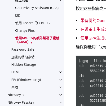
硬盘加密
Toggle navigation of 硬盘加
Gnu Privacy Assistant (GPA)
按照这些指南之
EID
带备份的Ope
使用 Fedora 的 GnuPG
在设备上生成O
Change Pins
使用GPA生成O
使用GnuPG的额外解密子密钥
（ADSK）。
确保你能用``gpg
Password Safe
加密的移动存储
$ gpg --list-k
Hidden Storage
pub   ed25519 2
      55BC284C
HSM
Toggle navigation of HSM
uid           
PIV (Windows only)
Toggle navigation of PIV (Wi
sub   ed25519 2
sub   cv25519 2
杂项
Toggle navigation of 杂项
Nitrokey 3
pub   ed25519 2
Toggle navigation of Nitroke
      5271152B
Nitrokey Passkey
Toggle navigation of Nitroke
uid           