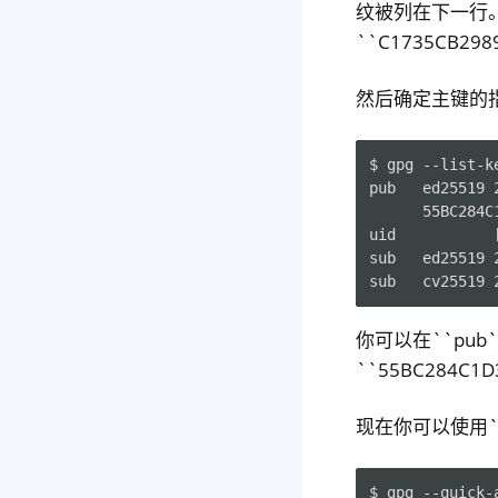
纹被列在下一行
``C1735CB298
然后确定主键的
$ gpg --list-k
pub   ed25519 2
      55BC284C
uid           
sub   ed25519 2
你可以在``pu
``55BC284C1D
现在你可以使用``--
$ gpg --quick-a