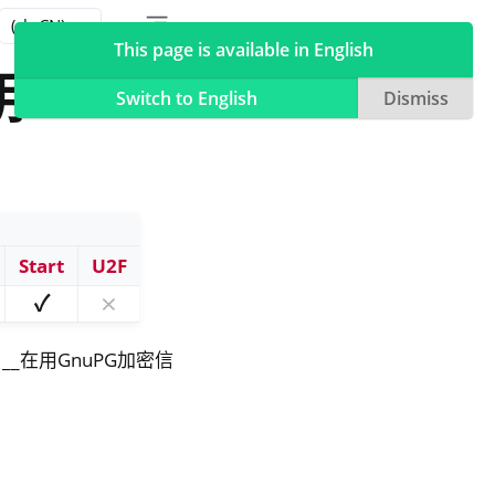
Toggle table of contents sidebar
Toggle Light / Dark / Auto color theme
This page is available in English
钥
Switch to English
Dismiss
Start
U2F
✓
⨯
`__在用GnuPG加密信