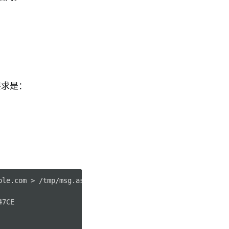
要求是：
le.com > /tmp/msg.asc

7CE
