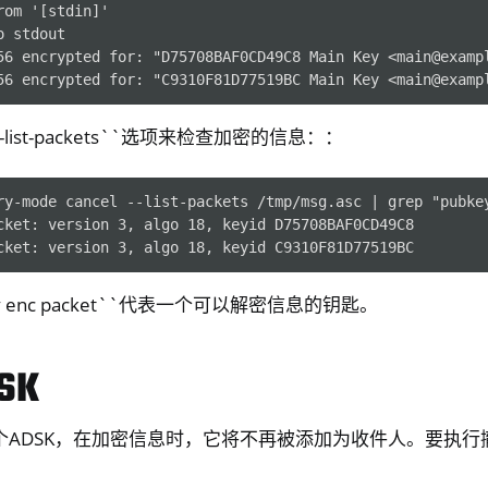
om '[stdin]'

 stdout

56 encrypted for: "D75708BAF0CD49C8 Main Key <main@exampl
list-packets``选项来检查加密的信息：：
ry-mode cancel --list-packets /tmp/msg.asc | grep "pubkey
cket: version 3, algo 18, keyid D75708BAF0CD49C8

y enc packet``代表一个可以解密信息的钥匙。
SK
DSK，在加密信息时，它将不再被添加为收件人。要执行撤销，用`
：