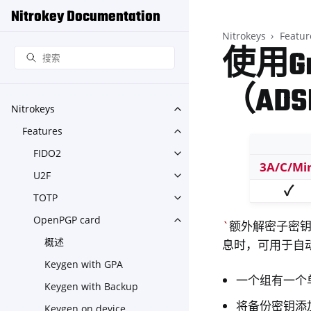
Nitrokey Documentation
Nitrokeys
Featur
使用G
（AD
Nitrokeys
Toggle navigation of Nitroke
Features
Toggle navigation of Feature
FIDO2
Toggle navigation of FIDO2
3A/C/Mi
U2F
Toggle navigation of U2F
✓
TOTP
Toggle navigation of TOTP
OpenPGP card
Toggle navigation of OpenPG
`
额外解密子密钥（
概述
息时，可用于自
Keygen with GPA
一个组有一个
Keygen with Backup
将备份密钥添
Keygen on device