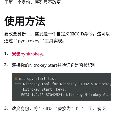
于第一个身份，序列号不改变。
使用方法
要改变身份，只需发送一个自定义的CCID命令。这可以
通过``pynitrokey``工具实现。
安装pynitrokey
。
ggle navigation of Nitrokey Storage 2
ggle navigation of NitroPad, NitroPC
连接你的Nitrokey Start并验证它是否被识别。
ggle navigation of NitroPhone, NitroTablet
$ 
nitropy
start
ggle navigation of NextBox
*** Nitrokey tool for Nitrokey FIDO2 & Nitrokey 
ggle navigation of NetHSM
:: 'Nitrokey Start' keys:
   FSIJ-1.2.15-87042524: Nitrokey Nitrokey Start
ggle navigation of NitroWall
ggle navigation of NitroWall NW750
改变身份，将``<ID>``替换为``0``。
，或
。
1
2
ggle navigation of 软件