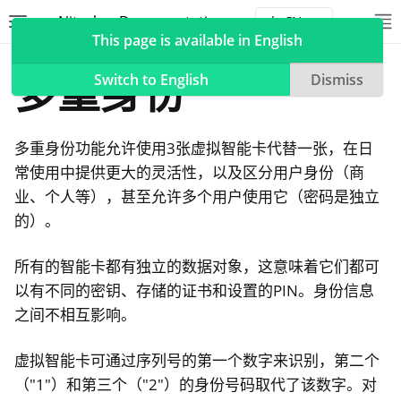
Nitrokey Documentation
Toggle site navigation sidebar
To
Toggle 
This page is available in English
Nitrokeys
Nitrokey Start
多重身份
Switch to English
Dismiss
多重身份功能允许使用3张虚拟智能卡代替一张，在日
ggle navigation of Nitrokeys
常使用中提供更大的灵活性，以及区分用户身份（商
业、个人等），甚至允许多个用户使用它（密码是独立
ggle navigation of Features
的）。
ggle navigation of Nitrokey 3
ggle navigation of Nitrokey Passkey
所有的智能卡都有独立的数据对象，这意味着它们都可
ggle navigation of Nitrokey FIDO2
以有不同的密钥、存储的证书和设置的PIN。身份信息
之间不相互影响。
ggle navigation of Nitrokey HSM 2
虚拟智能卡可通过序列号的第一个数字来识别，第二个
ggle navigation of Nitrokey Pro 2
（"1"）和第三个（"2"）的身份号码取代了该数字。对
ggle navigation of Nitrokey Start