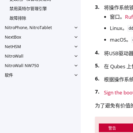
将操作系统镜
禁用英特尔管理引擎
窗口。
Ru
故障排除
Linux。
NitroPhone, NitroTablet
d
Toggle navigation of NitroPh
NextBox
Toggle navigation of NextBo
macOS。
NetHSM
Toggle navigation of NetHS
将USB驱动
NitroWall
Toggle navigation of NitroWa
NitroWall NW750
在 Qubes
Toggle navigation of NitroW
软件
Toggle navigation of 软件
根据操作系
Sign the boot
为了避免有价值
警告