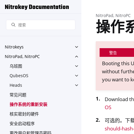
Nitrokey Documentation
NitroPad, NitroPC
操作
Nitrokeys
Toggle navigation of Nitroke
警告
NitroPad, NitroPC
Toggle navigation of NitroPa
Booting this U
乌班图
Toggle navigation of 乌班图
without furth
QubesOS
Toggle navigation of Qubes
you want to k
Heads
Toggle navigation of Heads
常见问题
Download the
操作系统的重新安装
OS
核实密封的硬件
可选的。下载
安全启动程序
should-hash
更改用户和管理员密码