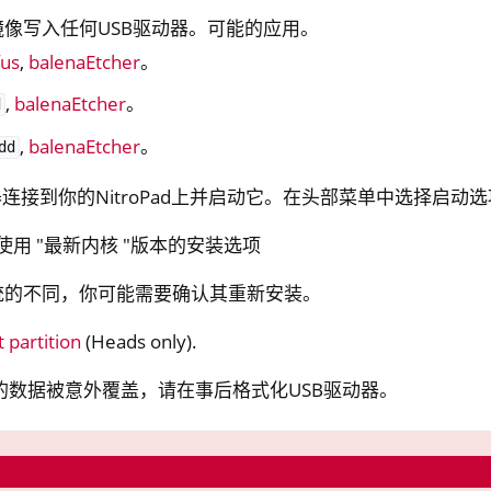
像写入任何USB驱动器。可能的应用。
fus
,
balenaEtcher
。
,
balenaEtcher
。
d
one, NitroTablet
x
,
balenaEtcher
。
dd
M
器连接到你的NitroPad上并启动它。在头部菜单中选择启动选项
ll
 上使用 "最新内核 "版本的安装选项
all NW750
统的不同，你可能需要确认其重新安装。
 partition
(Heads only).
的数据被意外覆盖，请在事后格式化USB驱动器。