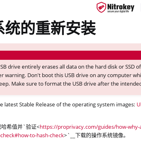
系统的重新安装
ys
d, NitroPC
SB drive entirely erases all data on the hard disk or SSD o
er warning. Don't boot this USB drive on any computer whi
OS
eep. Make sure to format the USB drive after the intende
 latest Stable Release of the operating system images:
U
哈希值并`验证<
https://proprivacy.com/guides/how-why
-check#how-to-hash-check
>`__下载的操作系统镜像。