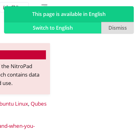
Toggle table of contents sidebar
Toggle Light / Dark / Auto color theme
This page is available in English
Switch to English
Dismiss
f the NitroPad
ch contains data
d use.
buntu Linux
,
Qubes
-and-when-you-