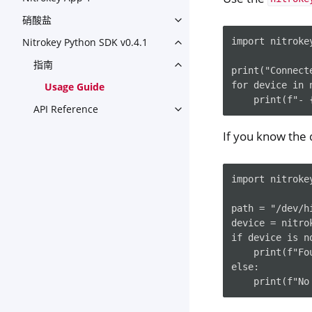
硝酸盐
Toggle navigation of 硝酸盐
import nitrokey
Nitrokey Python SDK v0.4.1
Toggle navigation of Nitroke
指南
Toggle navigation of 指南
print("Connect
for device in 
Usage Guide
API Reference
Toggle navigation of API Ref
If you know the 
import nitrokey
path = "/dev/hi
device = nitro
if device is no
    print(f"Fo
else:
