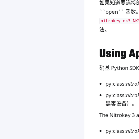
如果知道要连接
``open``
nitrokey.nk3.NK
法。
Using A
硝基 Python S
py:class:
nitro
py:class:
nitro
黑客设备）。
The Nitrokey 3 a
py:class:
nitro