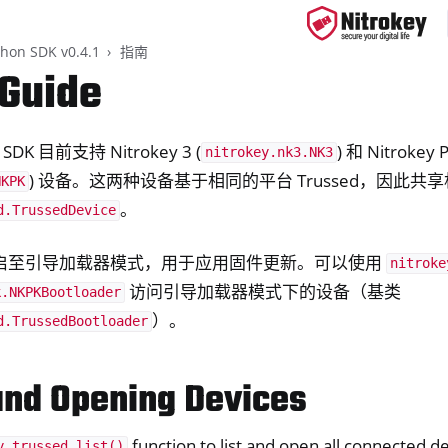
thon SDK v0.4.1
指南
Guide
n SDK 目前支持 Nitrokey 3 (
) 和 Nitrokey 
nitrokey.nk3.NK3
ys
) 设备。这两种设备基于相同的平台 Trussed，因此共
NKPK
d, NitroPC
。
d.TrussedDevice
one, NitroTablet
x
启至引导加载器模式，用于应用固件更新。可以使用
nitroke
访问引导加载器模式下的设备（基类
M
k.NKPKBootloader
）。
ll
d.TrussedBootloader
all NW750
 and Opening Devices
基钥匙应用程序2
function to list and open all connected de
y.trussed.list()