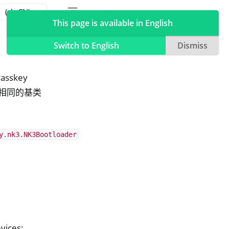
Toggle table of contents sidebar
Toggle Light / Dark / Auto color theme
This page is available in English
Switch to English
Dismiss
Passkey
享相同的基类
y.nk3.NK3Bootloader
vices: