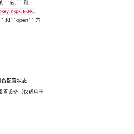
`list`` 和
,
okey.nkpk.NKPK
` 和``open`` 方
设备配置状态
设置设备（仅适用于