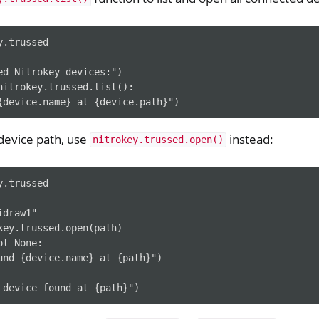
.trussed

y Python SDK v0.4.1
ed Nitrokey devices:")

nitrokey.trussed.list():

erence
device path, use
instead:
nitrokey.trussed.open()
.trussed

draw1"

key.trussed.open(path)

t None:

und {device.name} at {path}")
