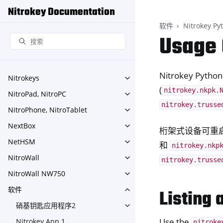
Nitrokey Documentation
软件
Nitrokey Py
Usage 
Nitrokey Pytho
Nitrokeys
Toggle navigation of Nitroke
(
nitrokey.nkpk.
NitroPad, NitroPC
Toggle navigation of NitroPa
nitrokey.trusse
NitroPhone, NitroTablet
Toggle navigation of NitroPh
NextBox
Toggle navigation of NextBo
桁架式设备可重
NetHSM
和
Toggle navigation of NetHS
nitrokey.nkp
NitroWall
Toggle navigation of NitroWa
nitrokey.trusse
NitroWall NW750
Toggle navigation of NitroW
软件
Listing
Toggle navigation of 软件
硝基钥匙应用程序2
Toggle navigation of 硝
Use the
Nitrokey App 1
nitroke