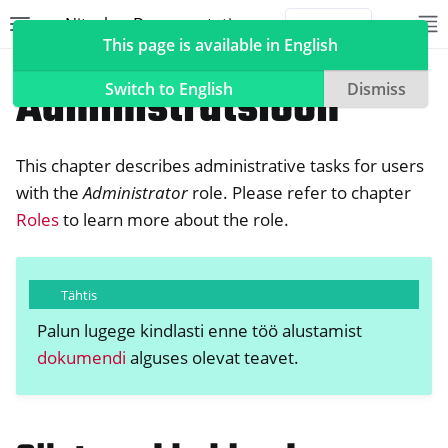
Nitrokey Documentation
Toggle site navigation sidebar
To
Toggle 
This page is available in English
NetHSM
Administratsioon
Switch to English
Dismiss
This chapter describes administrative tasks for users
ggle navigation of Nitrokeys
with the
Administrator
role. Please refer to chapter
Roles
to learn more about the role.
ggle navigation of NitroPad, NitroPC
ggle navigation of NitroPhone, NitroTablet
ggle navigation of NextBox
Tähtis
ggle navigation of NetHSM
Palun lugege kindlasti enne töö alustamist
dokumendi
alguses olevat teavet.