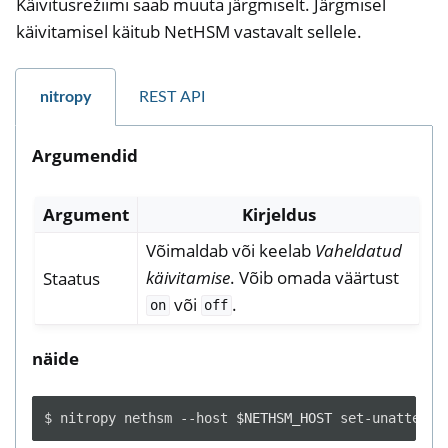
Käivitusrežiimi saab muuta järgmiselt. Järgmisel
käivitamisel käitub NetHSM vastavalt sellele.
nitropy
REST API
Argumendid
Argument
Kirjeldus
Võimaldab või keelab
Vaheldatud
käivitamise
. Võib omada väärtust
Staatus
või
.
on
off
näide
$
nitropy
nethsm
--host
$NETHSM_HOST
set-unattende