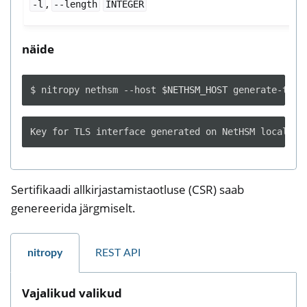
,
-l
--length
INTEGER
näide
$
nitropy
nethsm
--host
$NETHSM_HOST
generate-tls-
Sertifikaadi allkirjastamistaotluse (CSR) saab
genereerida järgmiselt.
nitropy
REST API
Vajalikud valikud