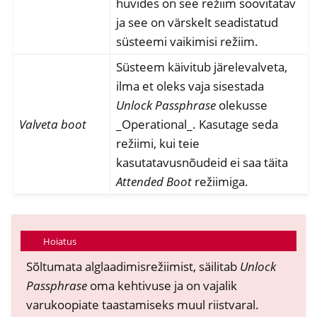
huvides on see režiim soovitatav
ja see on värskelt seadistatud
süsteemi vaikimisi režiim.
Süsteem käivitub järelevalveta,
ilma et oleks vaja sisestada
Unlock
Passphrase
olekusse
Valveta boot
_Operational_. Kasutage seda
režiimi, kui teie
kasutatavusnõudeid ei saa täita
Attended Boot
režiimiga.
Hoiatus
Sõltumata alglaadimisrežiimist, säilitab
Unlock
Passphrase
oma kehtivuse ja on vajalik
varukoopiate taastamiseks muul riistvaral.