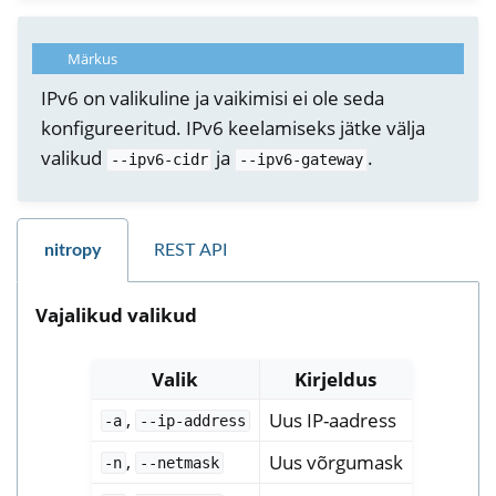
Märkus
IPv6 on valikuline ja vaikimisi ei ole seda
konfigureeritud. IPv6 keelamiseks jätke välja
valikud
ja
.
--ipv6-cidr
--ipv6-gateway
nitropy
REST API
Vajalikud valikud
Valik
Kirjeldus
,
Uus IP-aadress
-a
--ip-address
,
Uus võrgumask
-n
--netmask