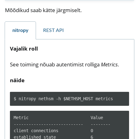
Mõõdikud saab kätte järgmiselt.
nitropy
REST API
Vajalik roll
See toiming nõuab autentimist rolliga
Metrics
.
näide
$
nitropy
nethsm
-h
$NETHSM_HOST
Metric                         Value

----------------------------   --------

client connections             0

established state              6
