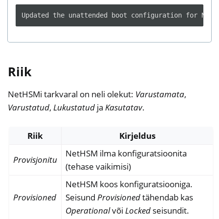
Riik
NetHSMi tarkvaral on neli olekut:
Varustamata
,
Varustatud
,
Lukustatud
ja
Kasutatav
.
Riik
Kirjeldus
NetHSM ilma konfiguratsioonita
Provisjonitu
(tehase vaikimisi)
NetHSM koos konfiguratsiooniga.
Provisioned
Seisund
Provisioned
tähendab kas
Operational
või
Locked
seisundit.