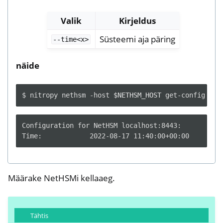
Valik
Kirjeldus
Süsteemi aja päring
--time<x>
näide
$
nitropy
nethsm
-host
$NETHSM_HOST
get-config
Configuration for NetHSM localhost:8443:

Määrake NetHSMi kellaaeg.
Tähtis