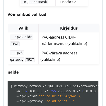
,
Uus värav
-n
--netmask
Võimalikud valikud
Valik
Kirjeldus
IPv6-aadress CIDR-
--ipv6-cidr
märkimisviisis (valikuline)
TEXT
IPv6-värava aadress
--ipv6-
(valikuline)
gateway
TEXT
näide
$
nitropy
nethsm
-h
$NETHSM_HOST
set-network-confi
-a
192
.168.1.1
-n
255
.255.255.0
-g
0
.0.0.0
\
--ipv6-cidr
"de:ad:be:ef::42/64"
\
--ipv6-gateway
"de:ad:be:ef::1"