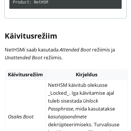
Käivitusrežiim
NetHSMi saab kasutada
Attended Boot
režiimis ja
Unattended Boot
režiimis.
Käivitusrežiim
Kirjeldus
NetHSM käivitub olekusse
_Locked_. Iga käivitamise ajal
tuleb sisestada
Unlock
Passphrase
, mida kasutatakse
Osales Boot
kasutajaandmete
dekrüpteerimiseks. Turvalisuse