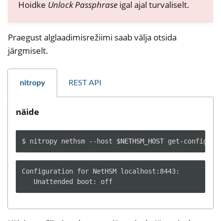
Hoidke
Unlock Passphrase
igal ajal turvaliselt.
Praegust alglaadimisrežiimi saab välja otsida
järgmiselt.
nitropy
REST API
näide
$
nitropy
nethsm
--host
$NETHSM_HOST
get-config
Configuration for NetHSM localhost:8443:
