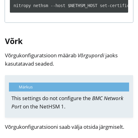
nitropy
nethsm
--host
$NETHSM_HOST
set-certificate
Võrk
Võrgukonfiguratsioon määrab
Võrgupordi
jaoks
kasutatavad seaded.
Märkus
This settings do not configure the
BMC Network
Port
on the NetHSM 1.
Võrgukonfiguratsiooni saab välja otsida järgmiselt.