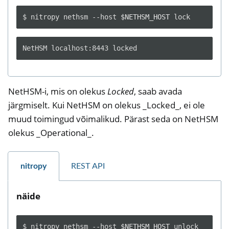
$
nitropy
nethsm
--host
$NETHSM_HOST
NetHSM-i, mis on olekus
Locked
, saab avada
järgmiselt. Kui NetHSM on olekus _Locked_, ei ole
muud toimingud võimalikud. Pärast seda on NetHSM
olekus _Operational_.
nitropy
REST API
näide
$
nitropy
nethsm
--host
$NETHSM_HOST