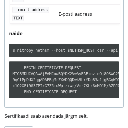
--email-address
E-posti aadress
TEXT
näide
$
nitropy
nethsm
--host
$NETHSM_HOST
csr
--api
--c
-----BEGIN CERTIFICATE REQUEST-----

MIGBMDUCAQAwAjEAMCowBQYDK2VwAyEAE+nz+nOj80SWG25UbqV
9qCtPpDUX2qgADAFBgMrZXADQQDwk9LrYDu83a1jgBGqW0I9BVX
c102GFi963ZPIxG7Z5+uWplz+wr/Vmr7KLr6oM01M/AZPJQO

Sertifikaadi saab asendada järgmiselt.