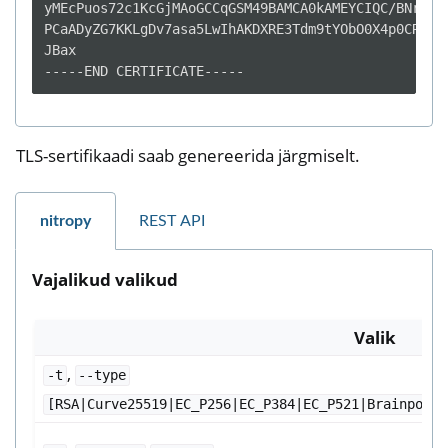
yMEcPuos72c1KcGjMAoGCCqGSM49BAMCA0kAMEYCIQC/BNrkCM5
PCaADyZG7KKLgDv7asa5LwIhAKDXRE3Tdm9tYObO0X4p0CRQkl1
JBax

TLS-sertifikaadi saab genereerida järgmiselt.
nitropy
REST API
Vajalikud valikud
Valik
,
-t
--type
[RSA|Curve25519|EC_P256|EC_P384|EC_P521|BrainpoolP