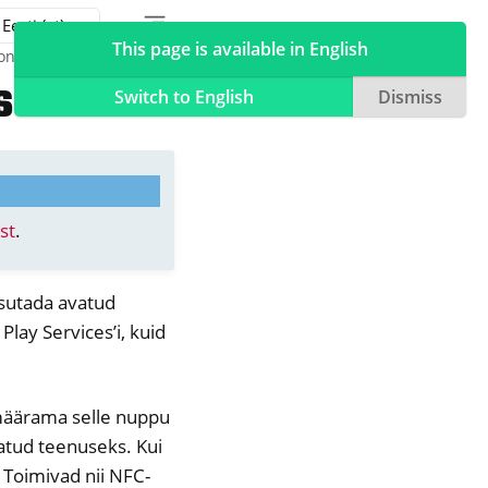
Toggle table of contents sidebar
Toggle Light / Dark / Auto color theme
This page is available in English
one'is
s
Switch to English
Dismiss
ist
.
asutada avatud
Play Services’i, kuid
 määrama selle nuppu
atud teenuseks. Kui
 Toimivad nii NFC-