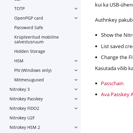
Toggle navigation of U2F
kui ka USB-ühen
TOTP
Toggle navigation of TOTP
OpenPGP card
Authnkey pakub k
Toggle navigation of OpenPG
Password Safe
Show the Nitr
Krüpteeritud mobiilne
salvestusruum
List saved cre
Hidden Storage
Change the F
HSM
Toggle navigation of HSM
Kasutada võib ka
PIV (Windows only)
Toggle navigation of PIV (Wi
Mitmesugused
Toggle navigation of Mitme
Passchain
Nitrokey 3
Toggle navigation of Nitroke
Ava Passkey 
Nitrokey Passkey
Toggle navigation of Nitroke
Nitrokey FIDO2
Toggle navigation of Nitroke
Nitrokey U2F
Nitrokey HSM 2
Toggle navigation of Nitrok