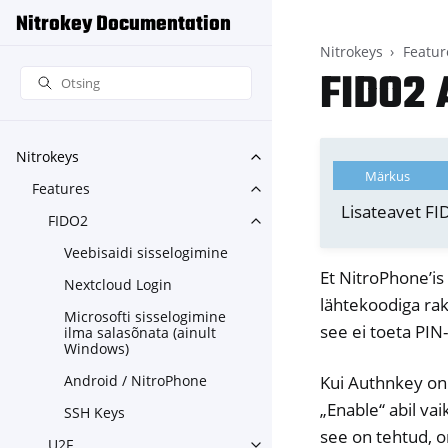
Nitrokey Documentation
Nitrokeys
Featur
FIDO2 
Nitrokeys
Toggle navigation of Nitroke
Märkus
Features
Toggle navigation of Feature
Lisateavet FI
FIDO2
Toggle navigation of FIDO2
Veebisaidi sisselogimine
Et NitroPhone’is
Nextcloud Login
lähtekoodiga ra
Microsofti sisselogimine
see ei toeta PI
ilma salasõnata (ainult
Windows)
Android / NitroPhone
Kui Authnkey on 
„Enable“ abil va
SSH Keys
see on tehtud, o
U2F