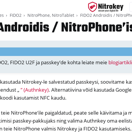
es
FIDO2
NitroPhone, NitroTablet
FIDO2 Androidis / NitroPh
Androidis / NitroPhone’i
ys
s
DO2, FIDO2 U2F ja passkey’de kohta leiate meie
blogiartikl
 kasutada Nitrokey-le salvestatud passkeysi, soovitame k
kendust „
” (Authnkey)
. Alternatiivina võid kasutada Google 
N-koodi kasutamist NFC kaudu.
teie NitroPhone’ile paigaldatud, peate selle käivitama ja
ikimisi passkey-pakkujaks ning valima Authnkey oma eelist
n teie NitroPhone valmis Nitrokey ja FIDO2 kasutamiseks.