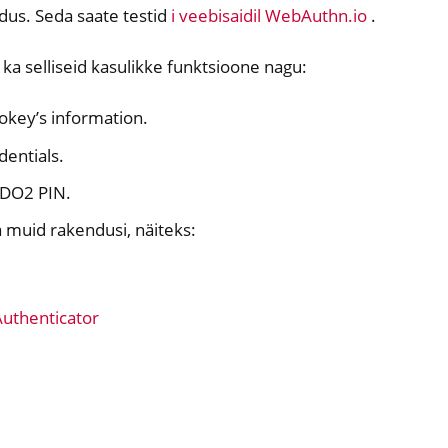
dus. Seda saate testid
i veebisaidil WebAuthn.io
.
a selliseid kasulikke funktsioone nagu:
P card
okey’s information.
dentials.
IDO2 PIN.
 muid rakendusi, näiteks:
ndows only)
sugused
y 3
Authenticator
y Passkey
y FIDO2
ey HSM 2