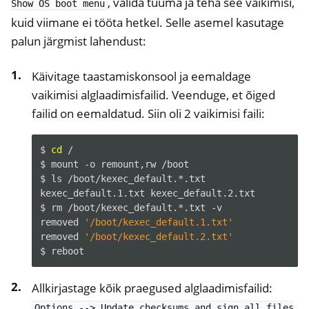
, valida tuuma ja teha see vaikimisi,
Show
OS
boot
menu
kuid viimane ei tööta hetkel. Selle asemel kasutage
palun järgmist lahendust:
Käivitage taastamiskonsool ja eemaldage
vaikimisi alglaadimisfailid. Veenduge, et õiged
failid on eemaldatud. Siin oli 2 vaikimisi faili:
$
cd
/

$
mount
-o
remount,rw
/boot

$
ls
/boot/kexec_default.*.txt

kexec_default.1.txt
kexec_default.2.txt

$
rm
/boot/kexec_default.*.txt
-v

removed
'/boot/kexec_default.1.txt'
removed
'/boot/kexec_default.2.txt'
$
Allkirjastage kõik praegused alglaadimisfailid:
Options
-->
Update
checksums
and
sign
all
files