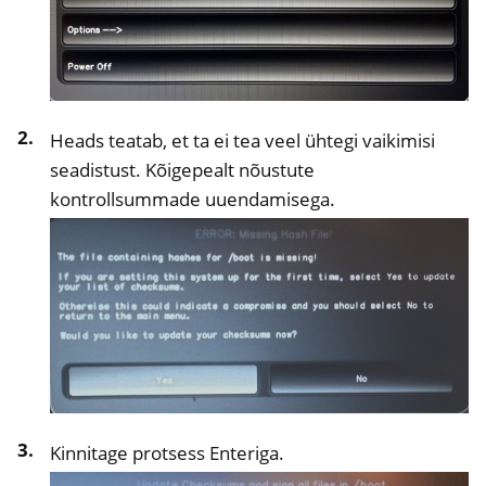
Heads teatab, et ta ei tea veel ühtegi vaikimisi
seadistust. Kõigepealt nõustute
kontrollsummade uuendamisega.
ggle navigation of NitroPhone, NitroTablet
Kinnitage protsess Enteriga.
ggle navigation of NextBox