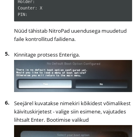
Holder:

Counter:
X

Nüüd tähistab NitroPad uuendusega muudetud
faile kontrollitud failidena.
Kinnitage protsess Enteriga.
Seejärel kuvatakse nimekiri kõikidest võimalikest
käivituskirjetest - valige siin esimene, vajutades
lihtsalt Enter. Bootimise valikud