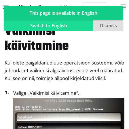
Nitrokey Documentation
Toggle site navigation sidebar
To
Toggle 
This page is available in English
NitroPad, NitroPC
Heads
Vaikimisi
Switch to English
Dismiss
käivitamine
ggle navigation of Nitrokeys
Kui olete paigaldanud uue operatsioonisüsteemi, võib
ggle navigation of NitroPad, NitroPC
juhtuda, et vaikimisi algkäivitust ei ole veel määratud.
ggle navigation of Ubuntu
Kui see on nii, toimige allpool kirjeldatud viisil.
ggle navigation of QubesOS
ggle navigation of Heads
Valige „Vaikimisi käivitamine“.