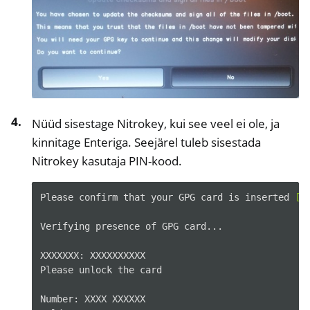
ggle navigation of NetHSM
ggle navigation of NitroWall
ggle navigation of NitroWall NW750
ggle navigation of Tarkvara
Nüüd sisestage Nitrokey, kui see veel ei ole, ja
kinnitage Enteriga. Seejärel tuleb sisestada
Nitrokey kasutaja PIN-kood.
Please
confirm
that
your
GPG
card
is
inserted
[
Y
Verifying
presence
of
GPG
card...

XXXXXXX:
XXXXXXXXXX

Please
unlock
the
card

Number:
XXXX
XXXXXX
