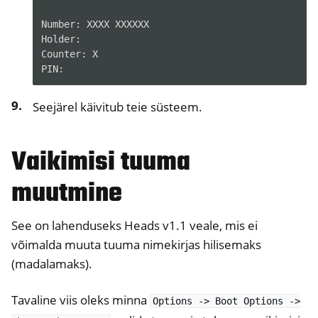
Number:
XXXX
XXXXXX

Holder:

Counter:
X

Seejärel käivitub teie süsteem.
Vaikimisi tuuma
muutmine
See on lahenduseks Heads v1.1 veale, mis ei
võimalda muuta tuuma nimekirjas hilisemaks
(madalamaks).
Tavaline viis oleks minna
Options
->
Boot
Options
->