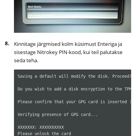
Kinnitage järgmised kolm küsimust Enteriga ja
sisestage Nitrokey PIN-kood, kui teil palutakse
seda teha.
Saving
a
default
will
modify
the
disk.
Proceed?
Do
you
wish
to
add
a
disk
encryption
to
the
TPM
Please
confirm
that
your
GPG
card
is
inserted
[
Y
Verifying
presence
of
GPG
card...

XXXXXXX:
XXXXXXXXXX

Please
unlock
the
card
