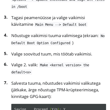
in
/boot
Tagasi peamenüüsse ja valige vaikimisi
käivitamine
Main
Menu
-->
Default
boot
Nõustuge vaikimisi tuuma valimisega (ekraan:
No
)
Default
Boot
Option
Configured
Valige soovitud tuum, mis töötab vaikimisi.
Valige 2. valik:
Make
<kernel
version>
the
default<x>
Salvesta tuuma, nõustudes vaikimisi valikutega
(jätkake, ärge nõustuge TPM-krüpteerimisega,
kinnitage GPG-kaart):
Saving...
Proceed
(
Y/n
)
:
Y
