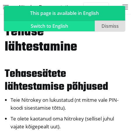
Nitrokey Documentation
Toggle site navigation sidebar
To
Toggle 
This page is available in English
NitroPad, NitroPC
Heads
Tehase
Switch to English
Dismiss
lähtestamine
ggle navigation of Nitrokeys
ggle navigation of NitroPad, NitroPC
Tehasesätete
ggle navigation of Ubuntu
lähtestamise põhjused
ggle navigation of QubesOS
ggle navigation of Heads
Teie Nitrokey on lukustatud (nt mitme vale PIN-
koodi sisestamise tõttu).
Te olete kaotanud oma Nitrokey (sellisel juhul
vajate kõigepealt uut).