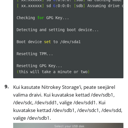
[
xx.xxxxxx
]
sd
6
:0:0:0:
[
sdb
]
Assuming
drive
ca
Checking
for
GPG
Key...

Detecting
and
setting
boot
device...

Boot
device
set
to
/dev/sda1

Resetting
TPM...

Resetting
GPG
(
this
will
take
a
minute
or
two
)
Kui kasutate Nitrokey Storage’i, peate seejärel
valima draivi. Kui kuvatakse kettad /dev/sdb1,
/dev/sdc, /dev/sdd1, valige /dev/sdd1. Kui
kuvatakse kettad /dev/sdb1, /dev/sdc1, /dev/sdd,
valige /dev/sdb1.