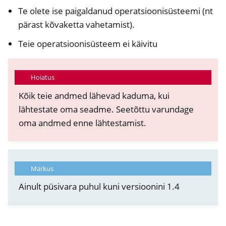
Te olete ise paigaldanud operatsioonisüsteemi (nt
pärast kõvaketta vahetamist).
Teie operatsioonisüsteem ei käivitu
Hoiatus
Kõik teie andmed lähevad kaduma, kui
lähtestate oma seadme. Seetõttu varundage
oma andmed enne lähtestamist.
Märkus
Ainult püsivara puhul kuni versioonini 1.4
ggle navigation of NitroPhone, NitroTablet