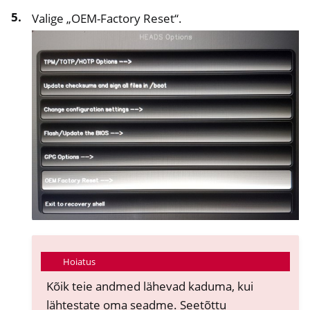
Valige „OEM-Factory Reset“.
Hoiatus
Kõik teie andmed lähevad kaduma, kui
lähtestate oma seadme. Seetõttu