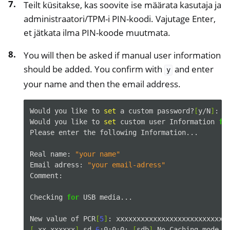
Teilt küsitakse, kas soovite ise määrata kasutaja ja
administraatori/TPM-i PIN-koodi. Vajutage Enter,
et jätkata ilma PIN-koode muutmata.
You will then be asked if manual user information
should be added. You confirm with
and enter
y
your name and then the email address.
Would
you
like
to
set
a
custom
password?
[
y/N
]
:

Would
you
like
to
set
custom
user
Information
fo
Please
enter
the
following
Information...

Real
name:
"your name"
Email
adress:
"your email-adress"
Comment:

Checking
for
USB
media...

New
value
of
PCR
[
5
]
:
[
xx.xxxxxx
]
sd
6
:0:0:0:
[
sdb
]
No
Caching
mode
p