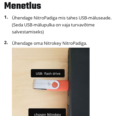
Menetlus
ggle navigation of NextBox
ggle navigation of NetHSM
Ühendage NitroPadiga mis tahes USB-mäluseade.
ggle navigation of NitroWall
(Seda USB-mälupulka on vaja turvavõtme
ggle navigation of NitroWall NW750
salvestamiseks)
ggle navigation of Tarkvara
Ühendage oma Nitrokey NitroPadiga.