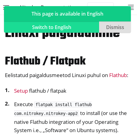
Nitrokey Documentation
Toggle site navigation sidebar
To
Toggle 
This page is available in English
Tarkvara
Nitrokey rakendus 2
Linuxi paigaldamine
Switch to English
Dismiss
Flathub / Flatpak
ggle navigation of Nitrokeys
ggle navigation of NitroPad, NitroPC
Eelistatud paigaldusmeetod Linuxi puhul on
Flathub
:
ggle navigation of NitroPhone, NitroTablet
ggle navigation of NextBox
Setup
flathub / flatpak
ggle navigation of NetHSM
Execute
flatpak
install
flathub
ggle navigation of NitroWall
to install (or use the
com.nitrokey.nitrokey-app2
ggle navigation of NitroWall NW750
native Flathub integration of your Operating
ggle navigation of Tarkvara
System i.e., „Software“ on Ubuntu systems).
ggle navigation of Nitrokey rakendus 2