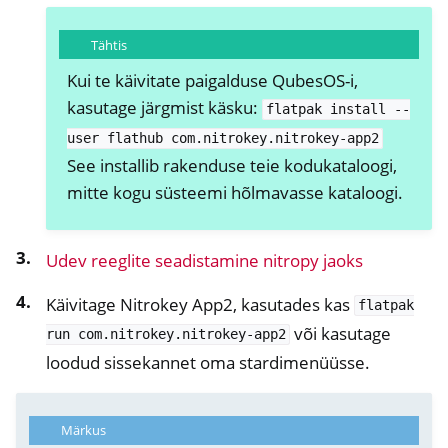
Tähtis
Kui te käivitate paigalduse QubesOS-i,
kasutage järgmist käsku:
flatpak
install
--
user
flathub
com.nitrokey.nitrokey-app2
See installib rakenduse teie kodukataloogi,
mitte kogu süsteemi hõlmavasse kataloogi.
Udev reeglite seadistamine nitropy jaoks
ggle navigation of nitroopia
Käivitage Nitrokey App2, kasutades kas
flatpak
ggle navigation of Nitrokey Python SDK v0.4.1
või kasutage
run
com.nitrokey.nitrokey-app2
loodud sissekannet oma stardimenüüsse.
Märkus