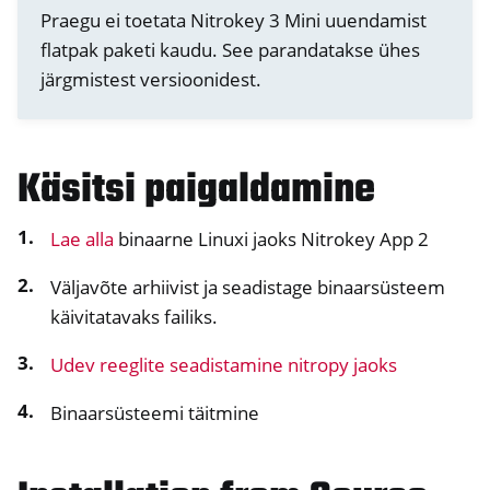
Praegu ei toetata Nitrokey 3 Mini uuendamist
flatpak paketi kaudu. See parandatakse ühes
järgmistest versioonidest.
Käsitsi paigaldamine
Lae alla
binaarne Linuxi jaoks Nitrokey App 2
Väljavõte arhiivist ja seadistage binaarsüsteem
käivitatavaks failiks.
Udev reeglite seadistamine nitropy jaoks
Binaarsüsteemi täitmine