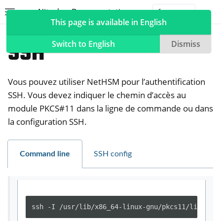
Nitrokey Documentation
Toggle site navigation sidebar
Togg
This page is available in English
NetHSM
Compatible Software
SSH
Switch to English
Dismiss
Vous pouvez utiliser NetHSM pour l’authentification
ggle navigation of Nitrokeys
SSH. Vous devez indiquer le chemin d’accès au
module PKCS#11 dans la ligne de commande ou dans
ggle navigation of NitroPad, NitroPC
la configuration SSH.
ggle navigation of NitroPhone, NitroTablet
ggle navigation of NextBox
Command line
SSH config
ggle navigation of NetHSM
ssh -I /usr/lib/x86_64-linux-gnu/pkcs11/libneths