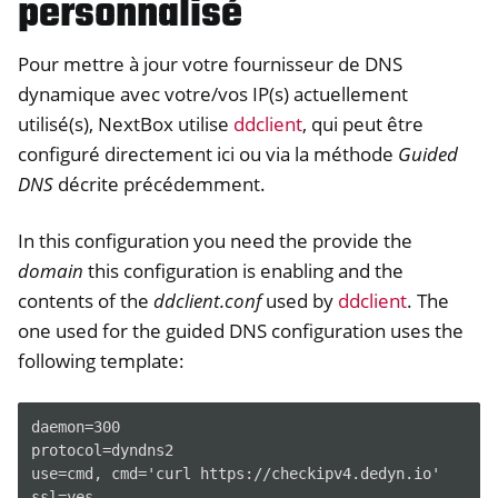
personnalisé
Pour mettre à jour votre fournisseur de DNS
dynamique avec votre/vos IP(s) actuellement
utilisé(s), NextBox utilise
ddclient
, qui peut être
configuré directement ici ou via la méthode
Guided
DNS
décrite précédemment.
In this configuration you need the provide the
domain
this configuration is enabling and the
contents of the
ddclient.conf
used by
ddclient
. The
one used for the guided DNS configuration uses the
following template:
daemon=300

protocol=dyndns2

use=cmd, cmd='curl https://checkipv4.dedyn.io'

ssl=yes
