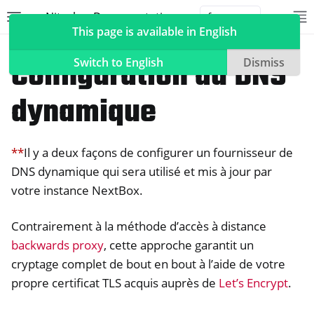
Nitrokey Documentation
Toggle site navigation sidebar
To
Toggle 
This page is available in English
NextBox
Gestion de l’accès à distance
Configuration du DNS
Switch to English
Dismiss
dynamique
ggle navigation of Nitrokeys
**
Il y a deux façons de configurer un fournisseur de
ggle navigation of NitroPad, NitroPC
DNS dynamique qui sera utilisé et mis à jour par
ggle navigation of NitroPhone, NitroTablet
votre instance NextBox.
ggle navigation of NextBox
Contrairement à la méthode d’accès à distance
backwards proxy
, cette approche garantit un
cryptage complet de bout en bout à l’aide de votre
propre certificat TLS acquis auprès de
Let’s Encrypt
.
ggle navigation of Synchronisation des ordinateurs de bureau et d