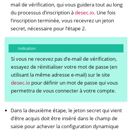
ggle navigation of NetHSM
mail de vérification, qui vous guidera tout au long
du processus d’inscription à
desec.io
. Une fois
ggle navigation of NitroWall
l’inscription terminée, vous recevrez un jeton
ggle navigation of NitroWall NW750
secret, nécessaire pour l’étape 2.
ggle navigation of Logiciel
Indication
Si vous ne recevez pas d’e-mail de vérification,
essayez de réinitialiser votre mot de passe (en
utilisant la même adresse e-mail) sur le site
desec.io
pour définir un mot de passe qui vous
permettra de vous connecter à votre compte.
Dans la deuxième étape, le jeton secret qui vient
d’être acquis doit être inséré dans le champ de
saisie pour achever la configuration dynamique