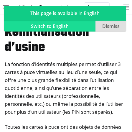
Nitrokey Documentation
Toggle site navigation sidebar
To
Toggle 
This page is available in English
Nitrokeys
Nitrokey Start
Réinitialisation
Switch to English
Dismiss
d’usine
ggle navigation of Nitrokeys
La fonction d’identités multiples permet d’utiliser 3
ggle navigation of Features
cartes à puce virtuelles au lieu d’une seule, ce qui
ggle navigation of Nitrokey 3
offre une plus grande flexibilité dans l’utilisation
ggle navigation of Nitrokey Passkey
quotidienne, ainsi qu’une séparation entre les
ggle navigation of Nitrokey FIDO2
identités des utilisateurs (professionnelle,
personnelle, etc.) ou même la possibilité de l’utiliser
pour plus d’un utilisateur (les PIN sont séparés).
ggle navigation of Nitrokey HSM 2
ggle navigation of Nitrokey Pro 2
Toutes les cartes à puce ont des objets de données
ggle navigation of Nitrokey Start