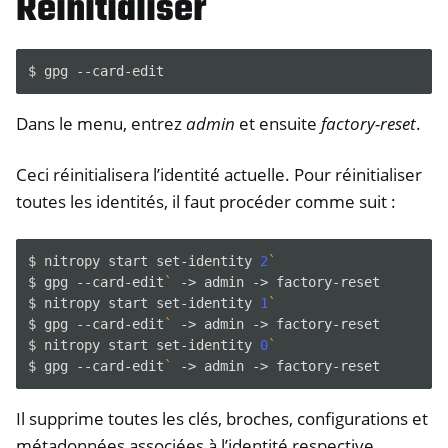
Réinitialiser
$
gpg
Dans le menu, entrez
admin
et ensuite
factory-reset
.
Ceci réinitialisera l’identité actuelle. Pour réinitialiser
toutes les identités, il faut procéder comme suit :
$
nitropy
start
set-identity
2
`
$
gpg
--card-edit
`
->
admin
->
factory-reset

$
nitropy
start
set-identity
1
`
$
gpg
--card-edit
`
->
admin
->
factory-reset

$
nitropy
start
set-identity
0
`
$
gpg
--card-edit
`
->
admin
->
Il supprime toutes les clés, broches, configurations et
métadonnées associées à l’identité respective.