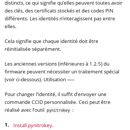
distincts, ce qui signifie qu’elles peuvent toutes avoir
des clés, des certificats stockés et des codes PIN
différents. Les identités n’interagissent pas entre
elles.
Cela signifie que chaque identité doit être
réinitialisée séparément.
Les anciennes versions (inférieures à 1.2.5) du
firmware peuvent nécessiter un traitement spécial
ggle navigation of Nitrokey Storage 2
(voir ci-dessous). Utilisation —–
ggle navigation of NitroPad, NitroPC
ggle navigation of NitroPhone, NitroTablet
Pour changer l’identité, il suffit d’envoyer une
ggle navigation of NextBox
commande CCID personnalisée. Ceci peut être
réalisé avec l’outil
:
ggle navigation of NetHSM
pynitrokey
ggle navigation of NitroWall
Install pynitrokey
.
ggle navigation of NitroWall NW750