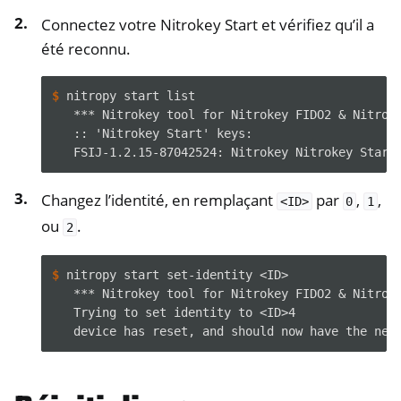
Connectez votre Nitrokey Start et vérifiez qu’il a
ggle navigation of Logiciel
été reconnu.
$ 
nitropy
start
   *** Nitrokey tool for Nitrokey FIDO2 & Nitrok
   :: 'Nitrokey Start' keys:
   FSIJ-1.2.15-87042524: Nitrokey Nitrokey Start
Changez l’identité, en remplaçant
par
,
,
<ID>
0
1
ou
.
2
$ 
nitropy
start
set-identity
   *** Nitrokey tool for Nitrokey FIDO2 & Nitrok
   Trying to set identity to <ID>4
   device has reset, and should now have the new