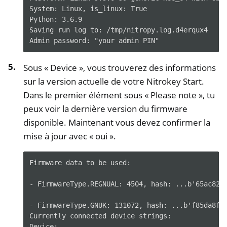
System: Linux, is_linux: True
Python: 3.6.9
Saving run log to: /tmp/nitropy.log.d4erqux4
Admin password: "your admin PIN"
Sous « Device », vous trouverez des informations
sur la version actuelle de votre Nitrokey Start.
Dans le premier élément sous « Please note », tu
peux voir la dernière version du firmware
disponible. Maintenant vous devez confirmer la
mise à jour avec « oui ».
Firmware data to be used:

- FirmwareType.REGNUAL: 4504, hash: ...b'65ac82a1
- FirmwareType.GNUK: 131072, hash: ...b'f85da8f7'
Currently connected device strings:

Device:
