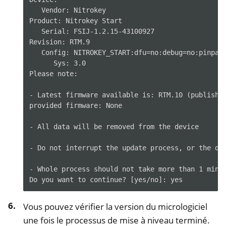
   Vendor: Nitrokey

Product: Nitrokey Start

   Serial: FSIJ-1.2.15-43100927

Revision: RTM.9

   Config: NITROKEY_START:dfu=no:debug=no:pinpad=
      Sys: 3.0

Please note:

- Latest firmware available is: RTM.10 (published
provided firmware: None

- All data will be removed from the device

- Do not interrupt the update process, or the dev
- Whole process should not take more than 1 minut
Vous pouvez vérifier la version du micrologiciel
une fois le processus de mise à niveau terminé.