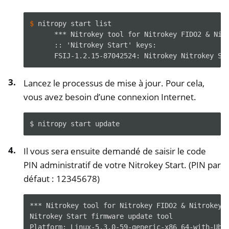
ggle navigation of Logiciel
$ 
nitropy
start
      *** Nitrokey tool for Nitrokey FIDO2 & Nit
      :: 'Nitrokey Start' keys:
      FSIJ-1.2.15-87042524: Nitrokey Nitrokey St
Lancez le processus de mise à jour. Pour cela,
vous avez besoin d’une connexion Internet.
$
nitropy
start
Il vous sera ensuite demandé de saisir le code
PIN administratif de votre Nitrokey Start. (PIN par
défaut : 12345678)
*** Nitrokey tool for Nitrokey FIDO2 & Nitrokey 
Nitrokey Start firmware update tool
Platform: Linux-5.3.0-59-generic-x86_64-with-Ubu