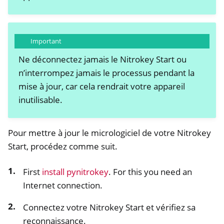
Important
Ne déconnectez jamais le Nitrokey Start ou
n’interrompez jamais le processus pendant la
mise à jour, car cela rendrait votre appareil
inutilisable.
ggle navigation of Nitrokey Storage 2
Pour mettre à jour le micrologiciel de votre Nitrokey
ggle navigation of NitroPad, NitroPC
Start, procédez comme suit.
ggle navigation of NitroPhone, NitroTablet
First
install pynitrokey
. For this you need an
ggle navigation of NextBox
Internet connection.
ggle navigation of NetHSM
ggle navigation of NitroWall
Connectez votre Nitrokey Start et vérifiez sa
reconnaissance.
ggle navigation of NitroWall NW750