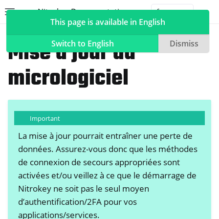
Nitrokey Documentation
Toggle site navigation sidebar
Togg
This page is available in English
Nitrokeys
Nitrokey Start
Mise à jour du
Switch to English
Dismiss
micrologiciel
ggle navigation of Nitrokeys
ggle navigation of Features
Important
ggle navigation of Nitrokey 3
La mise à jour pourrait entraîner une perte de
ggle navigation of Nitrokey Passkey
données. Assurez-vous donc que les méthodes
ggle navigation of Nitrokey FIDO2
de connexion de secours appropriées sont
activées et/ou veillez à ce que le démarrage de
ggle navigation of Nitrokey HSM 2
Nitrokey ne soit pas le seul moyen
d’authentification/2FA pour vos
ggle navigation of Nitrokey Pro 2
applications/services.
ggle navigation of Nitrokey Start