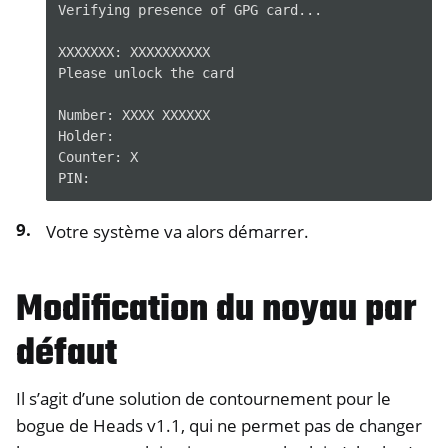
Verifying
presence
of
GPG
card...

XXXXXXX:
XXXXXXXXXX

Please
unlock
the
card

Number:
XXXX
XXXXXX

Holder:

Counter:
X

Votre système va alors démarrer.
Modification du noyau par
défaut
Il s’agit d’une solution de contournement pour le
bogue de Heads v1.1, qui ne permet pas de changer