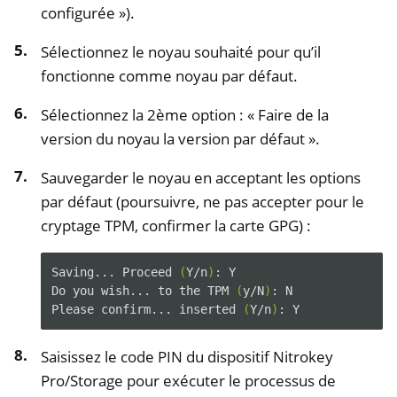
configurée »).
Sélectionnez le noyau souhaité pour qu’il
fonctionne comme noyau par défaut.
Sélectionnez la 2ème option : « Faire de la
version du noyau la version par défaut ».
Sauvegarder le noyau en acceptant les options
par défaut (poursuivre, ne pas accepter pour le
cryptage TPM, confirmer la carte GPG) :
Saving...
Proceed
(
Y/n
)
:
Y

Do
you
wish...
to
the
TPM
(
y/N
)
:
N

Please
confirm...
inserted
(
Y/n
)
:
Saisissez le code PIN du dispositif Nitrokey
Pro/Storage pour exécuter le processus de