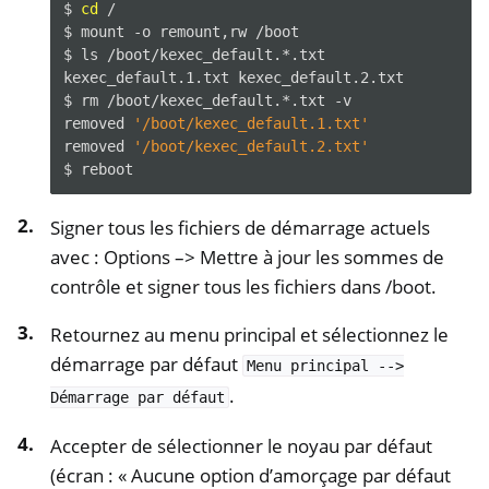
$
cd
/

$
mount
-o
remount,rw
/boot

$
ls
/boot/kexec_default.*.txt

kexec_default.1.txt
kexec_default.2.txt

$
rm
/boot/kexec_default.*.txt
-v

removed
'/boot/kexec_default.1.txt'
removed
'/boot/kexec_default.2.txt'
$
Signer tous les fichiers de démarrage actuels
avec : Options –> Mettre à jour les sommes de
contrôle et signer tous les fichiers dans /boot.
Retournez au menu principal et sélectionnez le
démarrage par défaut
Menu
principal
-->
.
Démarrage
par
défaut
Accepter de sélectionner le noyau par défaut
(écran : « Aucune option d’amorçage par défaut