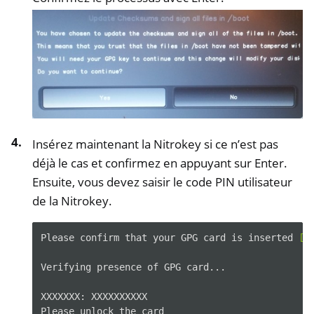
ggle navigation of NextBox
ggle navigation of NetHSM
ggle navigation of NitroWall
ggle navigation of NitroWall NW750
ggle navigation of Logiciel
Insérez maintenant la Nitrokey si ce n’est pas
déjà le cas et confirmez en appuyant sur Enter.
Ensuite, vous devez saisir le code PIN utilisateur
de la Nitrokey.
Please
confirm
that
your
GPG
card
is
inserted
[
Y
Verifying
presence
of
GPG
card...

XXXXXXX:
XXXXXXXXXX

Please
unlock
the
card
