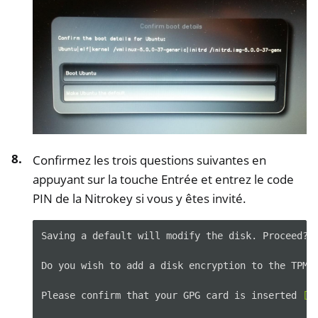
Confirmez les trois questions suivantes en
appuyant sur la touche Entrée et entrez le code
PIN de la Nitrokey si vous y êtes invité.
Saving
a
default
will
modify
the
disk.
Proceed?
Do
you
wish
to
add
a
disk
encryption
to
the
TPM
Please
confirm
that
your
GPG
card
is
inserted
[
Y