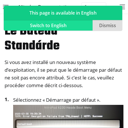
Nitrokey Documentation
Toggle site navigation sidebar
To
Toggle 
This page is available in English
NitroPad, NitroPC
Heads
Le Bateau
Switch to English
Dismiss
Standárde
ggle navigation of Nitrokeys
Si vous avez installé un nouveau système
ggle navigation of NitroPad, NitroPC
d’exploitation, il se peut que le démarrage par défaut
ggle navigation of Ubuntu
ne soit pas encore attribué. Si c’est le cas, veuillez
ggle navigation of QubesOS
procéder comme décrit ci-dessous.
ggle navigation of Heads
Sélectionnez « Démarrage par défaut ».