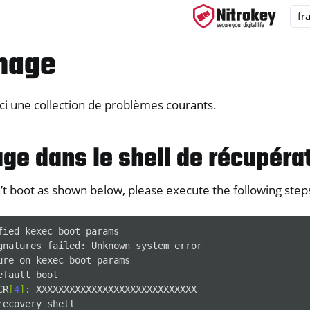
nage
ci une collection de problèmes courants.
ys
d, NitroPC
ge dans le shell de récupéra
OS
’t boot as shown below, please execute the following step
fied
kexec
boot
params

gnatures
failed:
Unknown
system
error

ure
on
kexec
boot
params

efault
boot

CR
[
4
]
:
XXXXXXXXXXXXXXXXXXXXXXXXXXXXX

recovery
shell
