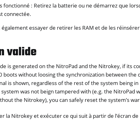
pas fonctionné : Retirez la batterie ou ne démarrez que lors
st connectée.
également essayer de retirer les RAM et de les réinsérer
n valide
de is generated on the NitroPad and the Nitrokey, if its con
0 boots without loosing the synchronization between the d
al is shown, regardless of the rest of the system being in a
e system was not beign tampered with (e.g. the NitroPad
thout the Nitrokey), you can safely reset the system’s war
er la Nitrokey et exécuter ce qui suit à partir de l’écran d