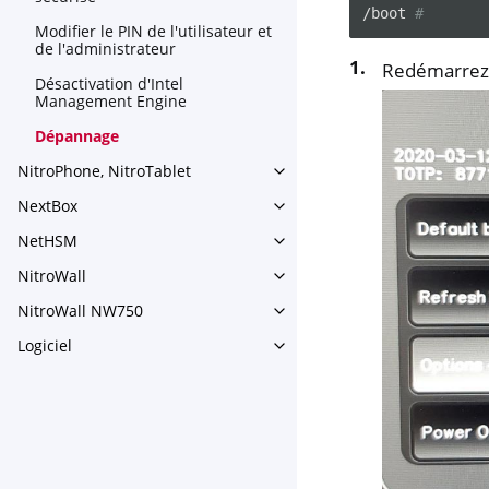
/boot
#
Modifier le PIN de l'utilisateur et
de l'administrateur
Redémarrez v
Désactivation d'Intel
Management Engine
Dépannage
NitroPhone, NitroTablet
Toggle navigation of NitroPh
NextBox
Toggle navigation of NextBo
NetHSM
Toggle navigation of NetHS
NitroWall
Toggle navigation of NitroWa
NitroWall NW750
Toggle navigation of NitroW
Logiciel
Toggle navigation of Logiciel