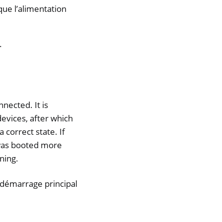
que l’alimentation
.
nected. It is
evices, after which
 correct state. If
 was booted more
ning.
e démarrage principal