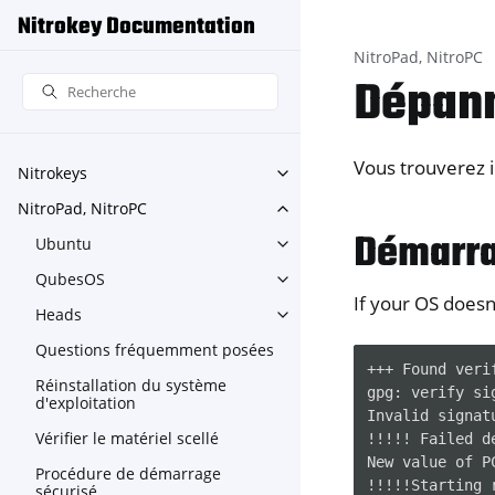
Nitrokey Documentation
NitroPad, NitroPC
Dépan
Vous trouverez i
Nitrokeys
Toggle navigation of Nitroke
NitroPad, NitroPC
Toggle navigation of NitroPa
Démarra
Ubuntu
Toggle navigation of Ubuntu
QubesOS
Toggle navigation of Qubes
If your OS doesn
Heads
Toggle navigation of Heads
Questions fréquemment posées
+++
Found
veri
Réinstallation du système
gpg:
verify
si
d'exploitation
Invalid
signat
Vérifier le matériel scellé
!!!!!
Failed
d
New
value
of
P
Procédure de démarrage
!!!!!Starting
sécurisé