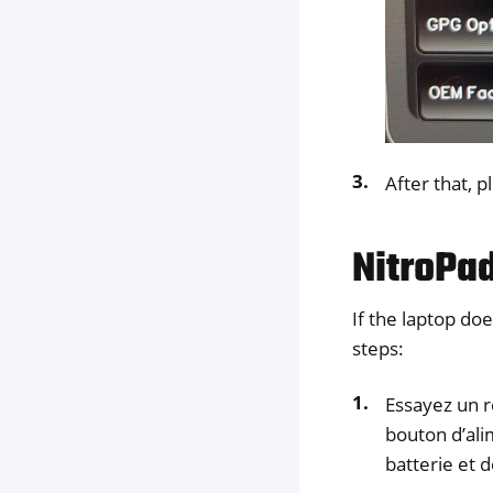
After that, 
NitroPad
If the laptop doe
steps:
Essayez un r
bouton d’ali
batterie et 