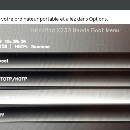
otre ordinateur portable et allez dans Options.
one, NitroTablet
x
M
ll
all NW750