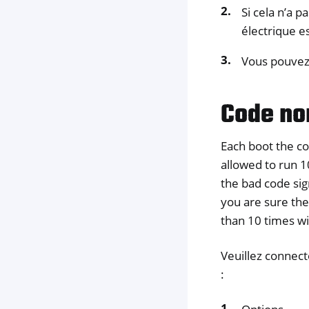
Si cela n’a 
électrique e
Vous pouvez 
Code no
Each boot the co
allowed to run 1
the bad code sign
you are sure th
than 10 times wi
Veuillez connect
: