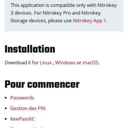
This application is compatible only with Nitrokey
3 devices. For Nitrokey Pro and Nitrokey
Storage devices, please use
Nitrokey App 1
.
Installation
Download it for
Linux
,
Windows
or
macOS
.
Pour commencer
ggle navigation of nitropy
ggle navigation of Nitrokey Python SDK v0.4.1
Passwords
Gestion des PIN
KeePassXC