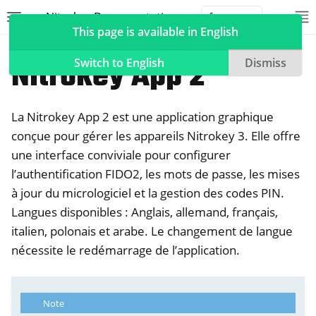
Nitrokey Documentation
Toggle site navigation sidebar
To
Toggle 
This page is available in English
Logiciel
Nitrokey App 2
Switch to English
Dismiss
La Nitrokey App 2 est une application graphique
ggle navigation of Nitrokeys
conçue pour gérer les appareils Nitrokey 3. Elle offre
une interface conviviale pour configurer
ggle navigation of NitroPad, NitroPC
l’authentification FIDO2, les mots de passe, les mises
ggle navigation of NitroPhone, NitroTablet
à jour du micrologiciel et la gestion des codes PIN.
ggle navigation of NextBox
Langues disponibles : Anglais, allemand, français,
ggle navigation of NetHSM
italien, polonais et arabe. Le changement de langue
ggle navigation of NitroWall
nécessite le redémarrage de l’application.
ggle navigation of NitroWall NW750
ggle navigation of Logiciel
Note
ggle navigation of Nitrokey App 2