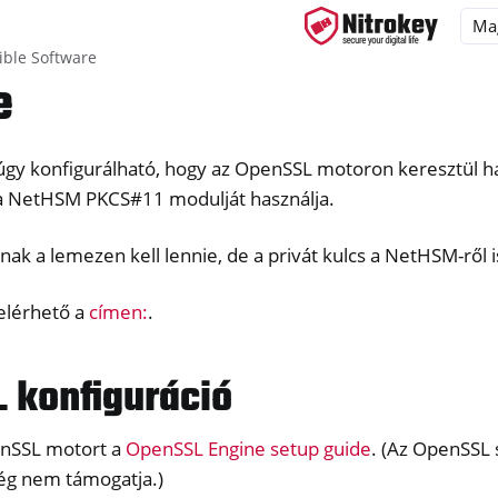
ble Software
e
gy konfigurálható, hogy az OpenSSL motoron keresztül h
ys
 a NetHSM PKCS#11 modulját használja.
d, NitroPC
one, NitroTablet
lnak a lemezen kell lennie, de a privát kulcs a NetHSM-ről 
x
 elérhető a
címen:
.
M
 konfiguráció
penSSL motort a
OpenSSL Engine setup guide
. (Az OpenSSL 
ég nem támogatja.)