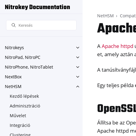
Nitrokey Documentation
NetHSM
Compati
Apach
A
Apache httpd
ú
Nitrokeys
Toggle navigation of Nitroke
et, amely aztán
NitroPad, NitroPC
Toggle navigation of NitroPa
NitroPhone, NitroTablet
Toggle navigation of NitroPh
A tanúsítványfáj
NextBox
Toggle navigation of NextBo
Egy teljes példa
NetHSM
Toggle navigation of NetHS
Kezdő lépések
OpenSSL
Adminisztráció
Művelet
Állítsa be az O
Integráció
Apache httpd m
Clustering