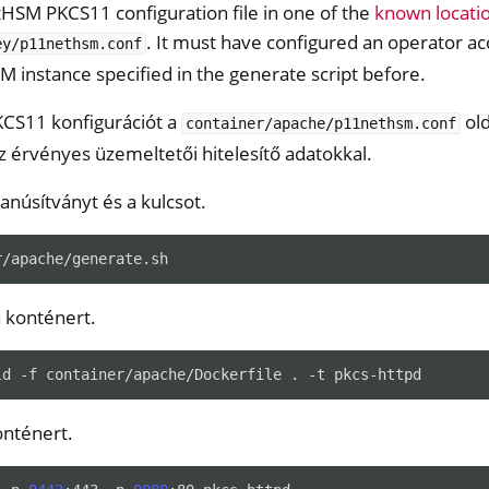
HSM PKCS11 configuration file in one of the
known locati
. It must have configured an operator a
ey/p11nethsm.conf
instance specified in the generate script before.
PKCS11 konfigurációt a
old
container/apache/p11nethsm.conf
z érvényes üzemeltetői hitelesítő adatokkal.
tanúsítványt és a kulcsot.
 konténert.
ld
-f
container/apache/Dockerfile
.
-t
onténert.