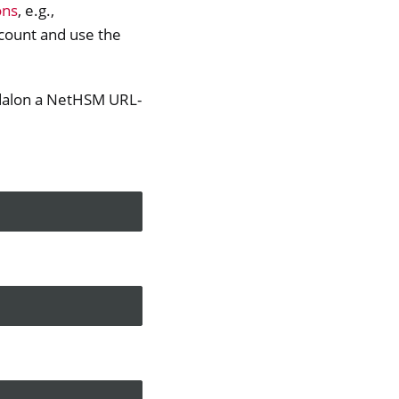
ons
, e.g.,
ccount and use the
alon a NetHSM URL-