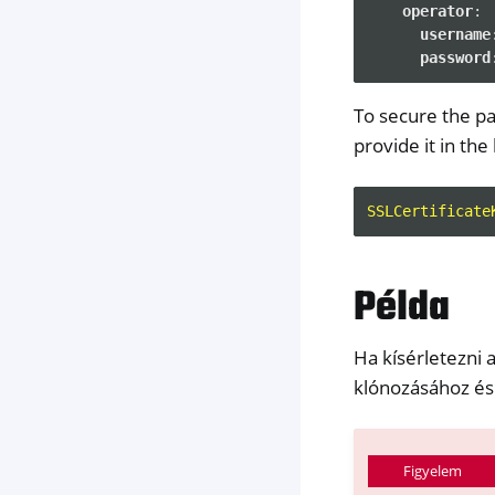
operator
:
username
password
To secure the pa
provide it in the
SSLCertificate
Példa
Ha kísérletezni 
klónozásához és
Figyelem