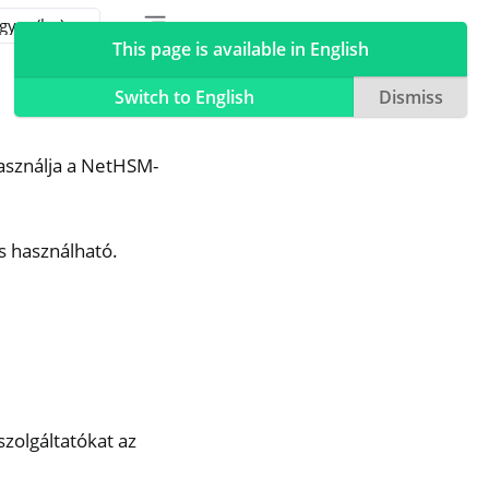
Toggle table of contents sidebar
Toggle Light / Dark / Auto color theme
This page is available in English
Switch to English
Dismiss
asználja a NetHSM-
is használható.
szolgáltatókat az