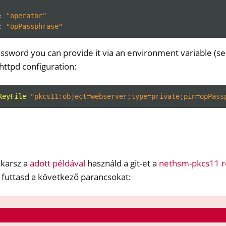
:
"operator"
:
"opPassphrase"
ssword you can provide it via an environment variable (s
 httpd configuration:
KeyFile
"pkcs11:object=webserver;type=private;pin=opPass
akarsz a
adott példával
használd a git-et a
nethsm-pkcs11 r
 futtasd a következő parancsokat: