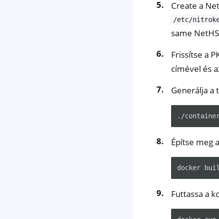
Create a Net
/etc/nitrok
same NetHSM 
Frissítse a 
címével és a
Generálja a 
Építse meg a
docker
bui
Futtassa a k