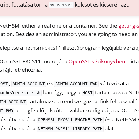
ript futtatása törli a
kulcsot és kicseréli azt.
webserver
NetHSM, either a real one or a container. See the
getting-
tion. Besides an administrator, you are going to need an
 telepítse a nethsm-pkcs11 illesztőprogram legújabb verzió
z OpenSSL PKCS11 motorját a
OpenSSL kézikönyvben
leírt
 fájlt létrehoznia.
,
és
változókat a
HOST
ADMIN_ACCOUNT
ADMIN_ACCOUNT_PWD
-ban úgy, hogy a
tartalmazza a Net
pache/generate.sh
HOST
tartalmazza a rendszergazdai fiók felhasználó
MIN_ACCOUNT
a megfelelő jelszót. Továbbá konfigurálja az Open
NT_PWD
rési útvonalát a
és a NetHSM 
OPENSSL_PKCS11_ENGINE_PATH
rési útvonalát a
alatt.
NETHSM_PKCS11_LIBRARY_PATH