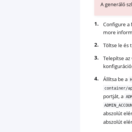
A generáló szk
Configure a 
more informa
Töltse le és
Telepítse a
konfigurációs
Állítsa be a
container/a
portját, a
AD
ADMIN_ACCOU
abszolút elé
abszolút elé