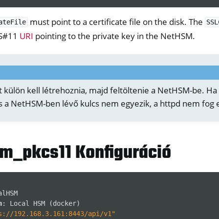
must point to a certificate file on the disk. The
ateFile
SSL
CS#11
URI
pointing to the private key in the NetHSM.
ll
t külön kell létrehoznia, majd feltöltenie a NetHSM-be. H
s a NetHSM-ben lévő kulcs nem egyezik, a httpd nem fog e
all NW750
sm_pkcs11 Konfiguráció
alHSM
n
:
Local HSM (docker)
s://192.168.3.161:8443/api/v1"