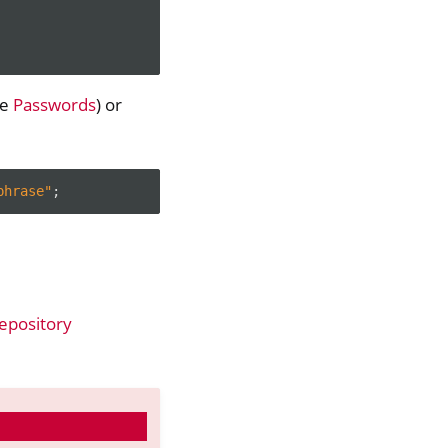
ee
Passwords
) or
phrase"
epository