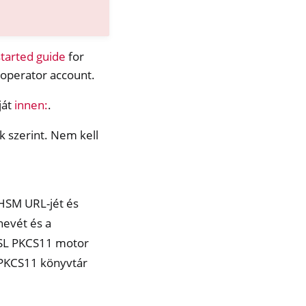
started guide
for
 operator account.
ját
innen:
.
ak szerint. Nem kell
HSM URL-jét és
nevét és a
SSL PKCS11 motor
PKCS11 könyvtár