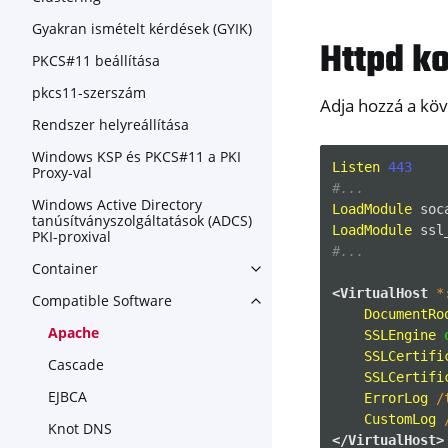
Gyakran ismételt kérdések (GYIK)
Httpd ko
PKCS#11 beállítása
pkcs11-szerszám
Adja hozzá a kö
Rendszer helyreállítása
Windows KSP és PKCS#11 a PKI
Listen
443
Proxy-val
#...
Windows Active Directory
LoadModule
soc
tanúsítványszolgáltatások (ADCS)
LoadModule
ssl
PKI-proxival
#...
Container
Toggle navigation of Contain
<VirtualHost
*
Compatible Software
Toggle navigation of Compat
DocumentRo
Apache
SSLEngine
SSLCertifi
Cascade
SSLCertifi
EJBCA
ErrorLog
/
CustomLog
Knot DNS
</VirtualHost>