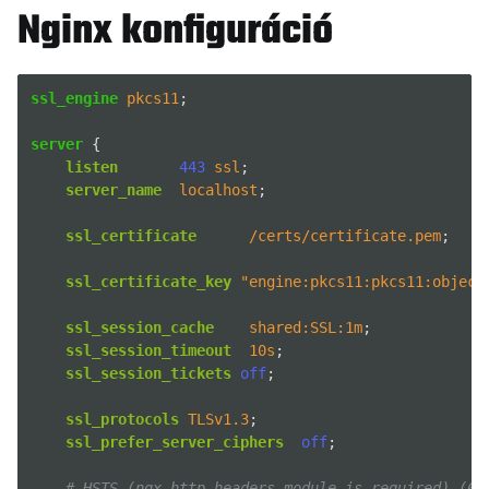
Nginx konfiguráció
ssl_engine
pkcs11
;
server
{
listen
443
ssl
;
server_name
localhost
;
ssl_certificate
/certs/certificate.pem
;
ggle navigation of NitroWall
ggle navigation of NitroWall NW750
ssl_certificate_key
"engine:pkcs11:pkcs11:object
ggle navigation of Szoftver
ssl_session_cache
shared:SSL:1m
;
ssl_session_timeout
10s
;
ssl_session_tickets
off
;
ssl_protocols
TLSv1.3
;
ssl_prefer_server_ciphers
off
;
# HSTS (ngx_http_headers_module is required) (63