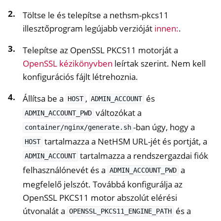
Töltse le és telepítse a nethsm-pkcs11
illesztőprogram legújabb verzióját
innen:
.
Telepítse az OpenSSL PKCS11 motorját a
OpenSSL kézikönyvben
leírtak szerint. Nem kell
konfigurációs fájlt létrehoznia.
Állítsa be a
,
és
HOST
ADMIN_ACCOUNT
változókat a
ADMIN_ACCOUNT_PWD
-ban úgy, hogy a
container/nginx/generate.sh
tartalmazza a NetHSM URL-jét és portját, a
HOST
tartalmazza a rendszergazdai fiók
ADMIN_ACCOUNT
felhasználónevét és a
a
ADMIN_ACCOUNT_PWD
megfelelő jelszót. Továbbá konfigurálja az
OpenSSL PKCS11 motor abszolút elérési
útvonalát a
és a
OPENSSL_PKCS11_ENGINE_PATH