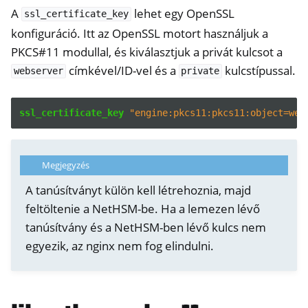
A
lehet egy OpenSSL
ssl_certificate_key
konfiguráció. Itt az OpenSSL motort használjuk a
PKCS#11 modullal, és kiválasztjuk a privát kulcsot a
címkével/ID-vel és a
kulcstípussal.
webserver
private
ssl_certificate_key
"engine:pkcs11:pkcs11:object=web
Megjegyzés
A tanúsítványt külön kell létrehoznia, majd
feltöltenie a NetHSM-be. Ha a lemezen lévő
tanúsítvány és a NetHSM-ben lévő kulcs nem
egyezik, az nginx nem fog elindulni.