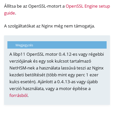
Állítsa be az OpenSSL-motort a
OpenSSL Engine setup
guide
.
A szolgáltatókat az Nginx még nem támogatja.
Megjegyzés
A libp11 OpenSSL motor 0.4.12-es vagy régebbi
verziójának és egy sok kulcsot tartalmazó
NetHSM-nek a használata lassúvá teszi az Nginx
kezdeti betöltését (több mint egy perc 1 ezer
ggle navigation of Container
kulcs esetén). Ajánlott a 0.4.13-as vagy újabb
verzió használata, vagy a motor építése a
ggle navigation of Compatible Software
forrásból
.