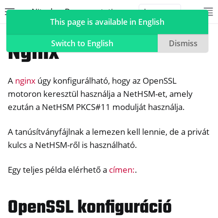
Nitrokey Documentation
Toggle site navigation sidebar
To
Toggle 
This page is available in English
NetHSM
Compatible Software
Nginx
Switch to English
Dismiss
A
nginx
úgy konfigurálható, hogy az OpenSSL
ggle navigation of Nitrokeys
motoron keresztül használja a NetHSM-et, amely
ezután a NetHSM PKCS#11 modulját használja.
ggle navigation of NitroPad, NitroPC
ggle navigation of NitroPhone, NitroTablet
A tanúsítványfájlnak a lemezen kell lennie, de a privát
ggle navigation of NextBox
kulcs a NetHSM-ről is használható.
ggle navigation of NetHSM
Egy teljes példa elérhető a
címen:
.
OpenSSL konfiguráció