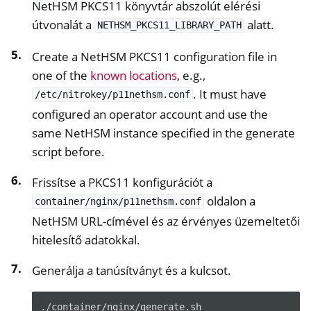
NetHSM PKCS11 könyvtár abszolút elérési
útvonalát a
alatt.
NETHSM_PKCS11_LIBRARY_PATH
Create a NetHSM PKCS11 configuration file in
one of the
known locations
, e.g.,
. It must have
/etc/nitrokey/p11nethsm.conf
configured an operator account and use the
same NetHSM instance specified in the generate
script before.
Frissítse a PKCS11 konfigurációt a
oldalon a
container/nginx/p11nethsm.conf
NetHSM URL-címével és az érvényes üzemeltetői
hitelesítő adatokkal.
Generálja a tanúsítványt és a kulcsot.
./container/nginx/generate.sh