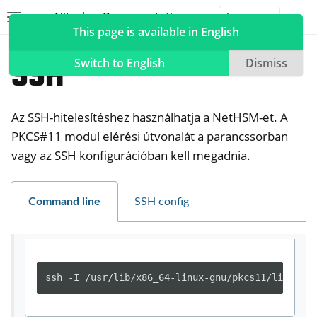
Nitrokey Documentation
Toggle site navigation sidebar
Togg
This page is available in English
NetHSM
Compatible Software
SSH
Switch to English
Dismiss
Az SSH-hitelesítéshez használhatja a NetHSM-et. A
ggle navigation of Nitrokeys
PKCS#11 modul elérési útvonalát a parancssorban
vagy az SSH konfigurációban kell megadnia.
ggle navigation of NitroPad, NitroPC
ggle navigation of NitroPhone, NitroTablet
ggle navigation of NextBox
Command line
SSH config
ggle navigation of NetHSM
ssh -I /usr/lib/x86_64-linux-gnu/pkcs11/libneths