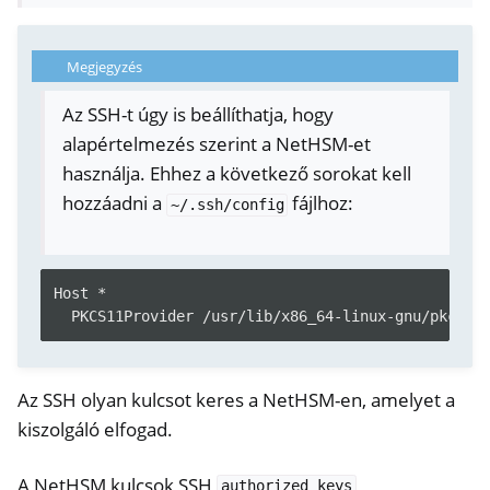
Megjegyzés
Az SSH-t úgy is beállíthatja, hogy
alapértelmezés szerint a NetHSM-et
használja. Ehhez a következő sorokat kell
hozzáadni a
fájlhoz:
~/.ssh/config
Host *
PKCS11Provider /usr/lib/x86_64-linux-gnu/pkcs11
ggle navigation of Container
ggle navigation of Compatible Software
Az SSH olyan kulcsot keres a NetHSM-en, amelyet a
kiszolgáló elfogad.
A NetHSM kulcsok SSH
authorized_keys